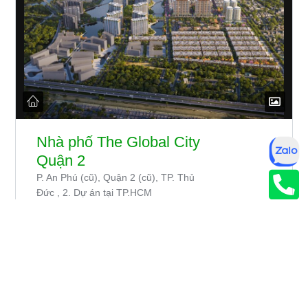
Nhà phố The Global City
Quận 2
P. An Phú (cũ), Quận 2 (cũ), TP. Thủ
Đức , 2. Dự án tại TP.HCM
Giá từ
43.00 tỷ
Agent
Trường Hoan