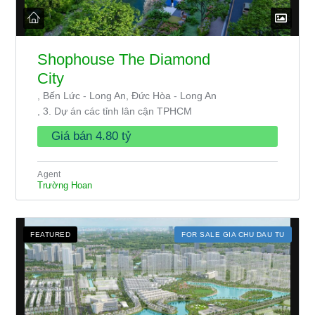
Shophouse The Diamond
City
, Bến Lức - Long An, Đức Hòa - Long An
, 3. Dự án các tỉnh lân cận TPHCM
Giá bán
4.80 tỷ
Agent
Trường Hoan
FEATURED
FOR SALE GIA CHU DAU TU