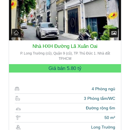
Nhà HXH Đường Lã Xuân Oai
P. Long Trường (cũ), Quận 9 (cũ), TP. Thủ Đức 1. Nhà đất
TP.HCM
Giá bán
5.80 tỷ
4 Phòng ngủ
3 Phòng tắm/WC
Đường rộng 6m
50 m²
Long Trường