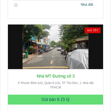
Nhà đất
GIÁ TỐT
Nhà MT Đường số 3
P. Phước Bình (cũ), Quận 9 (cũ), TP. Thủ Đức, 1. Nhà đất
TP.HCM
Giá bán
8.15 tỷ