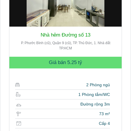
Nhà hẻm Đường số 13
P. Phước Bình (cũ), Quận 9 (cũ), TP. Thủ Đức, 1. Nhà đất
TP.HCM
Giá bán
5.25 tỷ
2 Phòng ngủ
1 Phòng tắm/WC
Đường rộng 3m
73 m²
Cấp 4