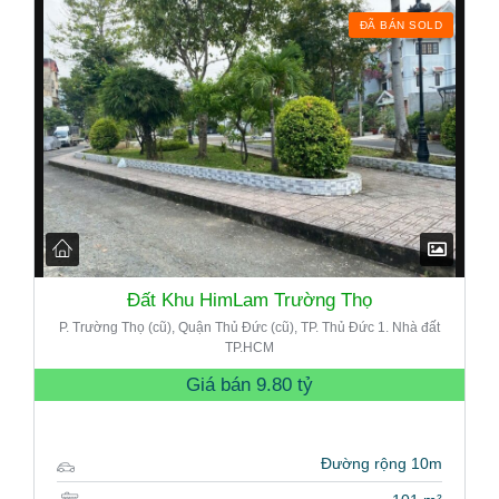
ĐÃ BÁN SOLD
Đất Khu HimLam Trường Thọ
P. Trường Thọ (cũ), Quận Thủ Đức (cũ), TP. Thủ Đức 1. Nhà đất
TP.HCM
Giá bán
9.80 tỷ
Đường rộng 10m