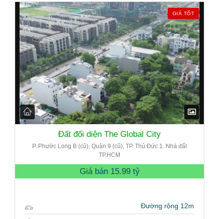
GIÁ TỐT
Đất đối diện The Global City
P. Phước Long B (cũ), Quận 9 (cũ), TP. Thủ Đức 1. Nhà đất
TP.HCM
Giá bán
15.99 tỷ
Đường rộng 12m