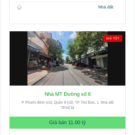
Nhà đất
GIÁ TỐT
Nhà MT Đường số 6
P. Phước Bình (cũ), Quận 9 (cũ), TP. Thủ Đức, 1. Nhà đất
TP.HCM
Giá bán
11.00 tỷ