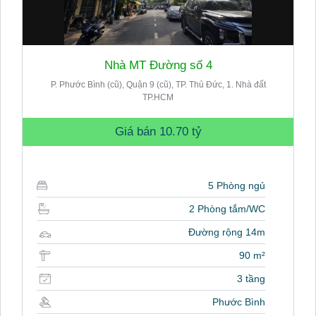
Nhà MT Đường số 4
P. Phước Bình (cũ), Quận 9 (cũ), TP. Thủ Đức, 1. Nhà đất
TP.HCM
Giá bán
10.70 tỷ
5 Phòng ngủ
2 Phòng tắm/WC
Đường rộng 14m
90 m²
3 tầng
Phước Bình