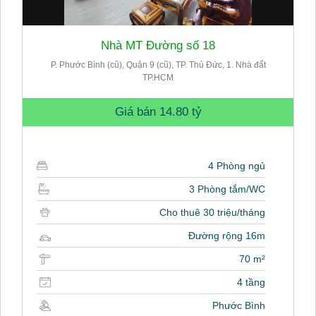
Nhà MT Đường số 18
P. Phước Bình (cũ), Quận 9 (cũ), TP. Thủ Đức, 1. Nhà đất
TP.HCM
Giá bán
14.80 tỷ
4 Phòng ngủ
3 Phòng tắm/WC
Cho thuê 30 triệu/tháng
Đường rộng 16m
70 m²
4 tầng
Phước Bình