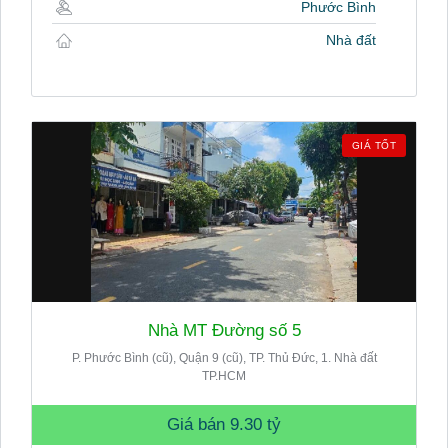
Phước Bình
Nhà đất
GIÁ TỐT
Nhà MT Đường số 5
P. Phước Bình (cũ), Quận 9 (cũ), TP. Thủ Đức, 1. Nhà đất
TP.HCM
Giá bán
9.30 tỷ