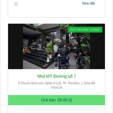
Nhà đất
GIÁ THƯƠNG LƯỢNG
Nhà MT Đường số 7
P. Phước Bình (cũ), Quận 9 (cũ), TP. Thủ Đức, 1. Nhà đất
TP.HCM
Giá bán
28.00 tỷ