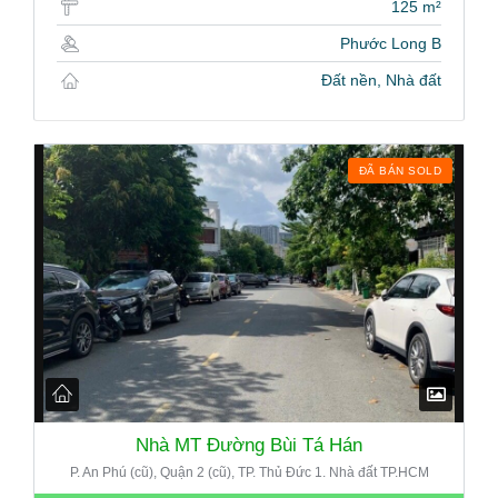
125 m²
Phước Long B
Đất nền, Nhà đất
ĐÃ BÁN SOLD
Nhà MT Đường Bùi Tá Hán
P. An Phú (cũ), Quận 2 (cũ), TP. Thủ Đức 1. Nhà đất TP.HCM