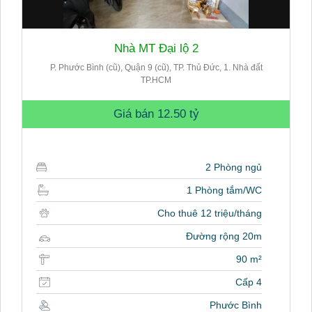
Nhà MT Đại lộ 2
P. Phước Bình (cũ), Quận 9 (cũ), TP. Thủ Đức, 1. Nhà đất
TP.HCM
Giá bán
12.50 tỷ
2 Phòng ngủ
1 Phòng tắm/WC
Cho thuê 12 triệu/tháng
Đường rộng 20m
90 m²
Cấp 4
Phước Bình