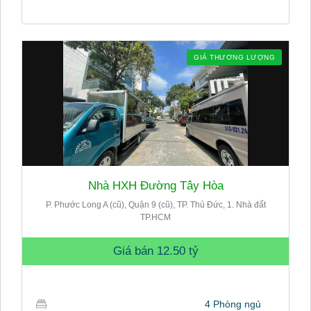
GIÁ THƯƠNG LƯỢNG
Nhà HXH Đường Tây Hòa
P. Phước Long A (cũ), Quận 9 (cũ), TP. Thủ Đức, 1. Nhà đất
TP.HCM
Giá bán
12.50 tỷ
4 Phòng ngủ