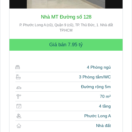
Nhà MT Đường số 128
P. Phước Long A (cũ), Quận 9 (cũ), TP. Thủ Đức, 1. Nhà đất
TP.HCM
Giá bán
7.95 tỷ
4 Phòng ngủ
3 Phòng tắm/WC
Đường rộng 5m
70 m²
4 tầng
Phước Long A
Nhà đất