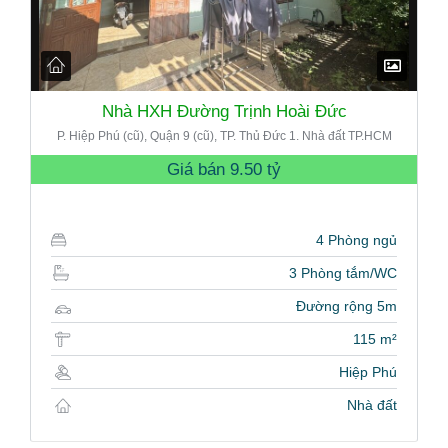
Nhà HXH Đường Trịnh Hoài Đức
P. Hiệp Phú (cũ), Quận 9 (cũ), TP. Thủ Đức 1. Nhà đất TP.HCM
Giá bán
9.50 tỷ
4 Phòng ngủ
3 Phòng tắm/WC
Đường rộng 5m
115 m²
Hiệp Phú
Nhà đất