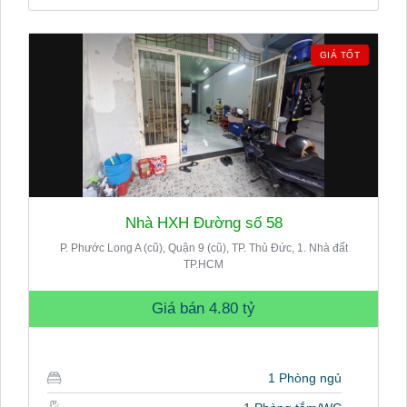
GIÁ TỐT
Nhà HXH Đường số 58
P. Phước Long A (cũ), Quận 9 (cũ), TP. Thủ Đức, 1. Nhà đất
TP.HCM
Giá bán
4.80 tỷ
1 Phòng ngủ