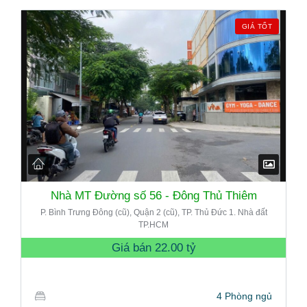
GIÁ TỐT
Nhà MT Đường số 56 - Đông Thủ Thiêm
P. Bình Trưng Đông (cũ), Quận 2 (cũ), TP. Thủ Đức 1. Nhà đất
TP.HCM
Giá bán
22.00 tỷ
4 Phòng ngủ