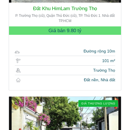
Đất Khu HimLam Trường Thọ
P. Trường Thọ (cũ), Quận Thủ Đức (cũ), TP. Thủ Đức 1. Nhà đất
TP.HCM
Giá bán
9.80 tỷ
Đường rộng 10m
101 m²
Trường Thọ
Đất nền, Nhà đất
GIÁ THƯƠNG LƯỢNG