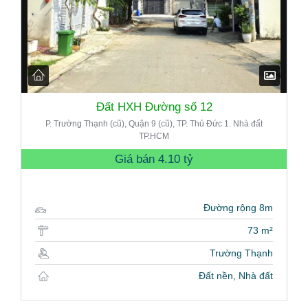
Đất HXH Đường số 12
P. Trường Thạnh (cũ), Quận 9 (cũ), TP. Thủ Đức 1. Nhà đất
TP.HCM
Giá bán
4.10 tỷ
Đường rộng 8m
73 m²
Trường Thạnh
Đất nền, Nhà đất