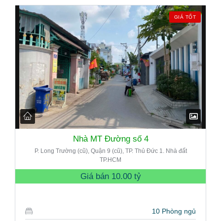
GIÁ TỐT
Nhà MT Đường số 4
P. Long Trường (cũ), Quận 9 (cũ), TP. Thủ Đức 1. Nhà đất
TP.HCM
Giá bán
10.00 tỷ
10 Phòng ngủ