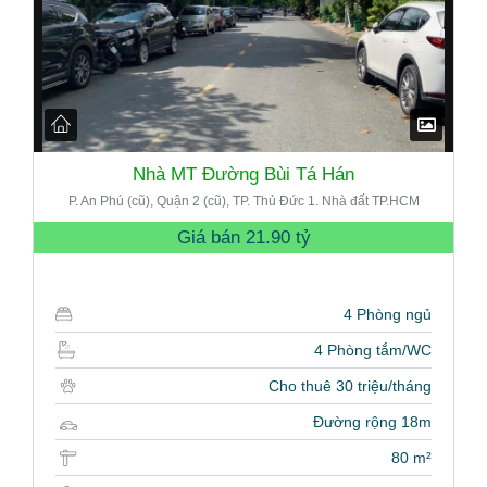
Nhà MT Đường Bùi Tá Hán
P. An Phú (cũ), Quận 2 (cũ), TP. Thủ Đức 1. Nhà đất TP.HCM
Giá bán
21.90 tỷ
4 Phòng ngủ
4 Phòng tắm/WC
Cho thuê 30 triệu/tháng
Đường rộng 18m
80 m²