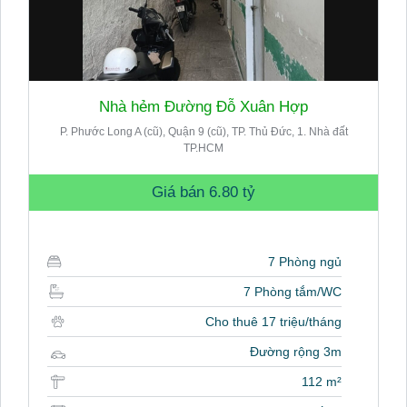
Nhà hẻm Đường Đỗ Xuân Hợp
P. Phước Long A (cũ), Quận 9 (cũ), TP. Thủ Đức, 1. Nhà đất
TP.HCM
Giá bán
6.80 tỷ
7 Phòng ngủ
7 Phòng tắm/WC
Cho thuê 17 triệu/tháng
Đường rộng 3m
112 m²