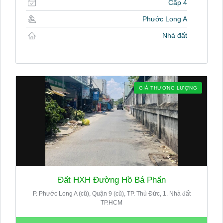
Cấp 4
Phước Long A
Nhà đất
GIÁ THƯƠNG LƯỢNG
Đất HXH Đường Hồ Bá Phấn
P. Phước Long A (cũ), Quận 9 (cũ), TP. Thủ Đức, 1. Nhà đất
TP.HCM