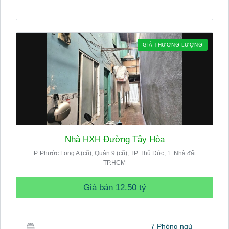
GIÁ THƯƠNG LƯỢNG
Nhà HXH Đường Tây Hòa
P. Phước Long A (cũ), Quận 9 (cũ), TP. Thủ Đức, 1. Nhà đất
TP.HCM
Giá bán
12.50 tỷ
7 Phòng ngủ