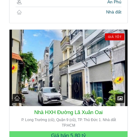
An Phú
Nhà đất
GIÁ TỐT
Nhà HXH Đường Lã Xuân Oai
P. Long Trường (cũ), Quận 9 (cũ), TP. Thủ Đức 1. Nhà đất
TP.HCM
Giá bán
5.80 tỷ