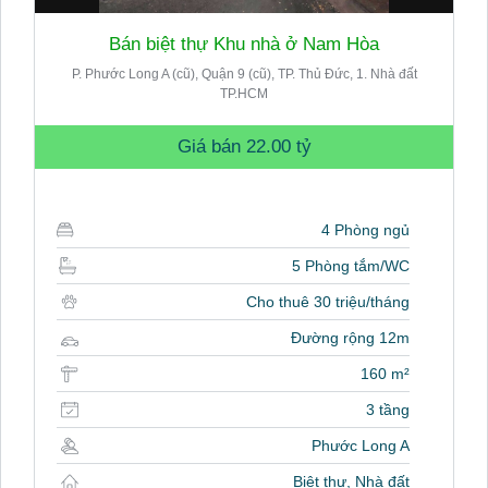
Bán biệt thự Khu nhà ở Nam Hòa
P. Phước Long A (cũ), Quận 9 (cũ), TP. Thủ Đức, 1. Nhà đất
TP.HCM
Giá bán
22.00 tỷ
4 Phòng ngủ
5 Phòng tắm/WC
Cho thuê 30 triệu/tháng
Đường rộng 12m
160 m²
3 tầng
Phước Long A
Biệt thự, Nhà đất