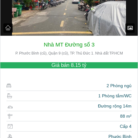
Nhà MT Đường số 3
P. Phước Bình (cũ), Quận 9 (cũ), TP. Thủ Đức 1. Nhà đất TP.HCM
Giá bán
8.15 tỷ
2 Phòng ngủ
1 Phòng tắm/WC
Đường rộng 14m
88 m²
Cấp 4
Phước Bình