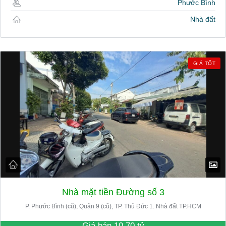
Phước Bình
Nhà đất
GIÁ TỐT
Nhà mặt tiền Đường số 3
P. Phước Bình (cũ), Quận 9 (cũ), TP. Thủ Đức 1. Nhà đất TP.HCM
Giá bán
10.70 tỷ