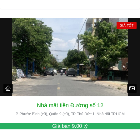
GIÁ TỐT
Nhà mặt tiền Đường số 12
P. Phước Bình (cũ), Quận 9 (cũ), TP. Thủ Đức 1. Nhà đất TP.HCM
Giá bán
9.00 tỷ