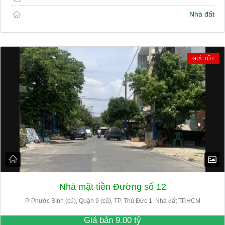
Nhà đất
GIÁ TỐT
Nhà mặt tiền Đường số 12
P. Phước Bình (cũ), Quận 9 (cũ), TP. Thủ Đức 1. Nhà đất TP.HCM
Giá bán
9.00 tỷ