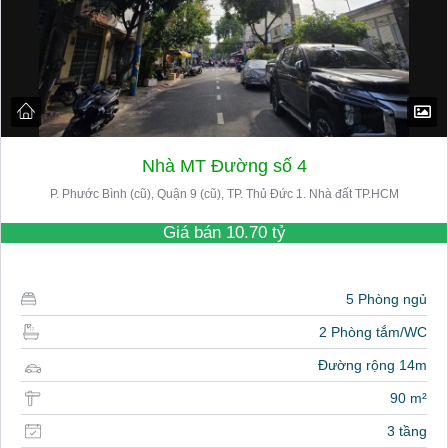
Nhà MT Đường số 4
P. Phước Bình (cũ), Quận 9 (cũ), TP. Thủ Đức 1. Nhà đất TP.HCM
Giá bán
10.70 tỷ
5 Phòng ngủ
2 Phòng tắm/WC
Đường rộng 14m
90 m²
3 tầng