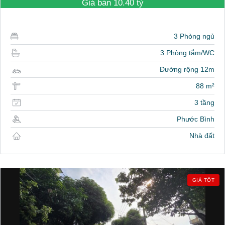
Giá bán
10.40 tỷ
3 Phòng ngủ
3 Phòng tắm/WC
Đường rộng 12m
88 m²
3 tầng
Phước Bình
Nhà đất
GIÁ TỐT