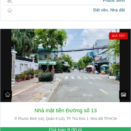
Phước Bình
Đất nền, Nhà đất
GIÁ TỐT
Nhà mặt tiền Đường số 13
P. Phước Bình (cũ), Quận 9 (cũ), TP. Thủ Đức 1. Nhà đất TP.HCM
Giá bán
9.00 tỷ