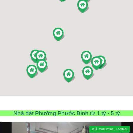
Nhà đất Phường Phước Bình từ 1 tỷ - 5 tỷ
GIÁ THƯƠNG LƯỢNG