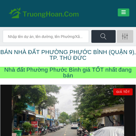
BÁN NHÀ ĐẤT PHƯỜNG PHƯỚC BÌNH (QUẬN 9),
TP. THỦ ĐỨC
Nhà đất Phường Phước Bình giá TỐT nhất đang
bán
GIÁ TỐT