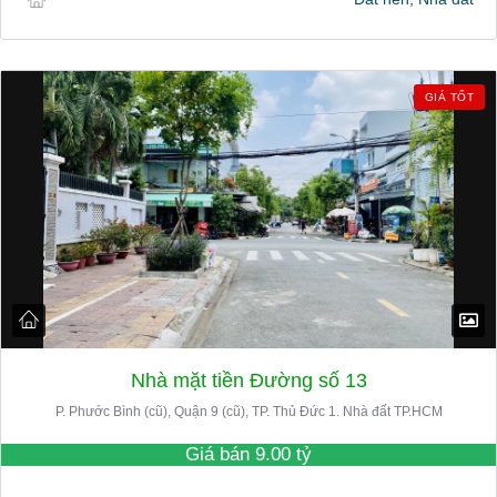
GIÁ TỐT
Nhà mặt tiền Đường số 13
P. Phước Bình (cũ), Quận 9 (cũ), TP. Thủ Đức 1. Nhà đất TP.HCM
Giá bán
9.00 tỷ