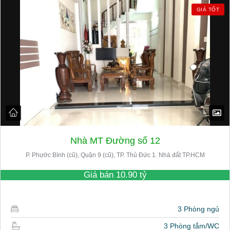
GIÁ TỐT
Nhà MT Đường số 12
P. Phước Bình (cũ), Quận 9 (cũ), TP. Thủ Đức 1. Nhà đất TP.HCM
Giá bán
10.90 tỷ
3 Phòng ngủ
3 Phòng tắm/WC