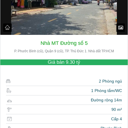
Nhà MT Đường số 5
P. Phước Bình (cũ), Quận 9 (cũ), TP. Thủ Đức 1. Nhà đất TP.HCM
Giá bán
9.30 tỷ
2 Phòng ngủ
1 Phòng tắm/WC
Đường rộng 14m
90 m²
Cấp 4