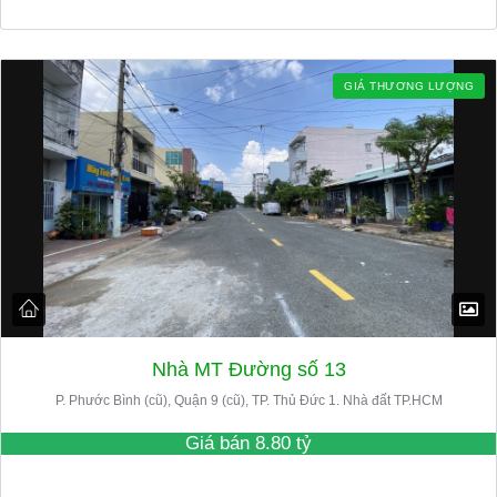
GIÁ THƯƠNG LƯỢNG
Nhà MT Đường số 13
P. Phước Bình (cũ), Quận 9 (cũ), TP. Thủ Đức 1. Nhà đất TP.HCM
Giá bán
8.80 tỷ