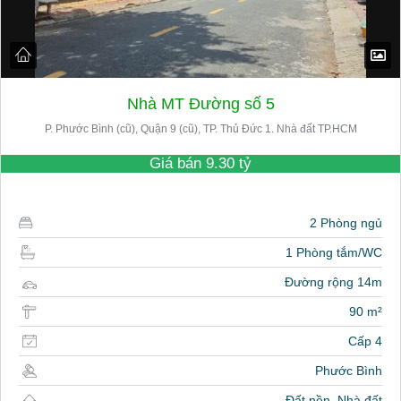
Nhà MT Đường số 5
P. Phước Bình (cũ), Quận 9 (cũ), TP. Thủ Đức 1. Nhà đất TP.HCM
Giá bán
9.30 tỷ
2 Phòng ngủ
1 Phòng tắm/WC
Đường rộng 14m
90 m²
Cấp 4
Phước Bình
Đất nền, Nhà đất