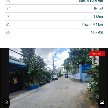
Đường rộng 6m
54 m²
3 tầng
Thạnh Mỹ Lợi
Nhà đất
GIÁ TỐT