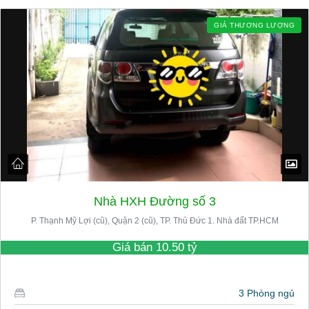
GIÁ THƯƠNG LƯỢNG
Nhà HXH Đường số 3
P. Thạnh Mỹ Lợi (cũ), Quận 2 (cũ), TP. Thủ Đức 1. Nhà đất TP.HCM
Giá bán
10.50 tỷ
3 Phòng ngủ