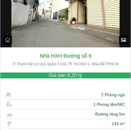
Nhà HXH Đường số 6
P. Thạnh Mỹ Lợi (cũ), Quận 2 (cũ), TP. Thủ Đức 1. Nhà đất TP.HCM
Giá bán
8.20 tỷ
2 Phòng ngủ
1 Phòng tắm/WC
Đường rộng 5m
143 m²