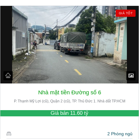
GIÁ TỐT
Nhà mặt tiền Đường số 6
P. Thạnh Mỹ Lợi (cũ), Quận 2 (cũ), TP. Thủ Đức 1. Nhà đất TP.HCM
Giá bán
11.60 tỷ
2 Phòng ngủ