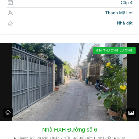
Cấp 4
Thạnh Mỹ Lợi
Nhà đất
GIÁ THƯƠNG LƯỢNG
Nhà HXH Đường số 6
P. Thạnh Mỹ Lợi (cũ), Quận 2 (cũ), TP. Thủ Đức 1. Nhà đất TP.HCM