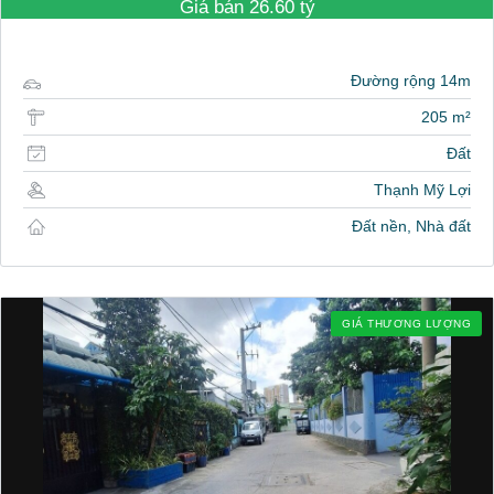
Giá bán
26.60 tỷ
Đường rộng 14m
205 m²
Đất
Thạnh Mỹ Lợi
Đất nền, Nhà đất
GIÁ THƯƠNG LƯỢNG