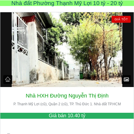
Nhà đất Phường Thạnh Mỹ Lợi 10 tỷ - 20 tỷ
GIÁ TỐT
Nhà HXH Đường Nguyễn Thị Định
P. Thạnh Mỹ Lợi (cũ), Quận 2 (cũ), TP. Thủ Đức 1. Nhà đất TP.HCM
Giá bán
10.40 tỷ