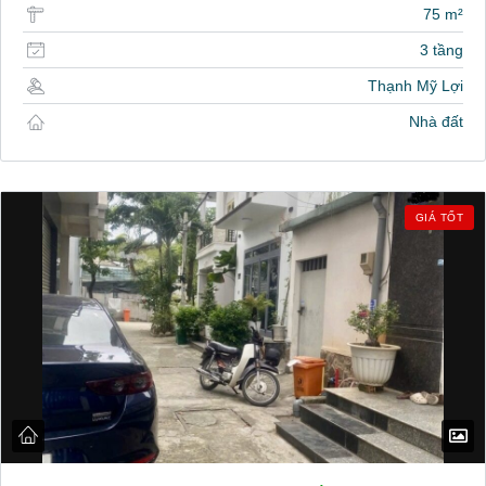
75 m²
3 tầng
Thạnh Mỹ Lợi
Nhà đất
GIÁ TỐT