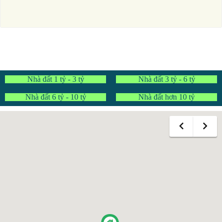
Nhà đất 1 tỷ - 3 tỷ
Nhà đất 3 tỷ - 6 tỷ
Nhà đất 6 tỷ - 10 tỷ
Nhà đất hơn 10 tỷ