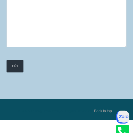
© 2026 TruongHoan.com, All Rights Reserved.
Back to top