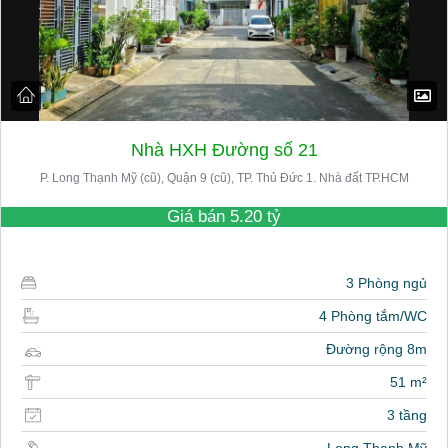
Nhà HXH Đường số 21
P. Long Thạnh Mỹ (cũ), Quận 9 (cũ), TP. Thủ Đức 1. Nhà đất TP.HCM
Giá bán
5.20 tỷ
3 Phòng ngủ
4 Phòng tắm/WC
Đường rộng 8m
51 m²
3 tầng
Long Thạnh Mỹ