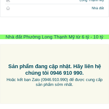
Nhà đất
Nhà đất Phường Long Thạnh Mỹ từ 6 tỷ - 10 tỷ
Sản phẩm đang cập nhật. Hãy liên hệ
chúng tôi 0946 910 990.
Hoặc kết bạn Zalo (0946.910.990) để được cung cấp
sản phẩm sớm nhất.