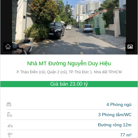
Nhà MT Đường Nguyễn Duy Hiệu
P. Thảo Điền (cũ), Quận 2 (cũ), TP. Thủ Đức 1. Nhà đất TP.HCM
Giá bán
23.00 tỷ
4 Phòng ngủ
3 Phòng tắm/WC
Đường rộng 12m
77 m²