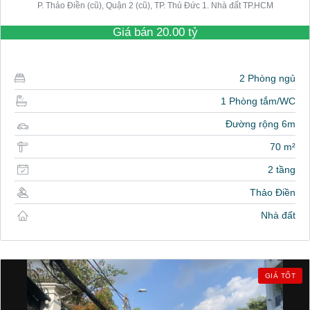
P. Thảo Điền (cũ), Quận 2 (cũ), TP. Thủ Đức 1. Nhà đất TP.HCM
Giá bán
20.00 tỷ
2 Phòng ngủ
1 Phòng tắm/WC
Đường rộng 6m
70 m²
2 tầng
Thảo Điền
Nhà đất
GIÁ TỐT