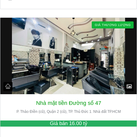
GIÁ THƯƠNG LƯỢNG
Nhà mặt tiền Đường số 47
P. Thảo Điền (cũ), Quận 2 (cũ), TP. Thủ Đức 1. Nhà đất TP.HCM
Giá bán
16.00 tỷ