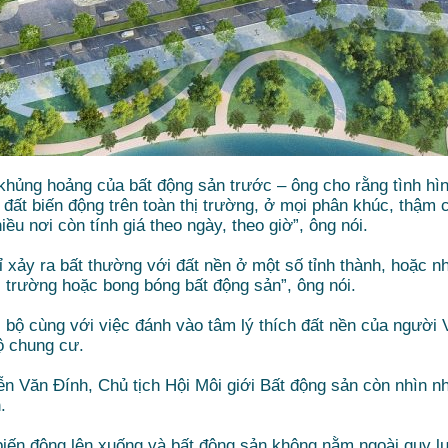
 khủng hoảng của bất động sản trước – ông cho rằng tình hì
 đất biến động trên toàn thị trường, ở mọi phân khúc, thậm 
ều nơi còn tính giá theo ngày, theo giờ”, ông nói.
hỉ xảy ra bất thường với đất nền ở một số tỉnh thành, hoặc
ị trường hoặc bong bóng bất động sản”, ông nói.
c bộ cùng với việc đánh vào tâm lý thích đất nền của người V
ộ chung cư.
n Văn Đính, Chủ tịch Hội Môi giới Bất động sản còn nhìn nh
.
biến động lên xuống và bất động sản không nằm ngoài quy luậ