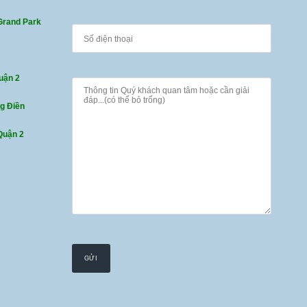
Grand Park
uận 2
ng Điền
Quận 2