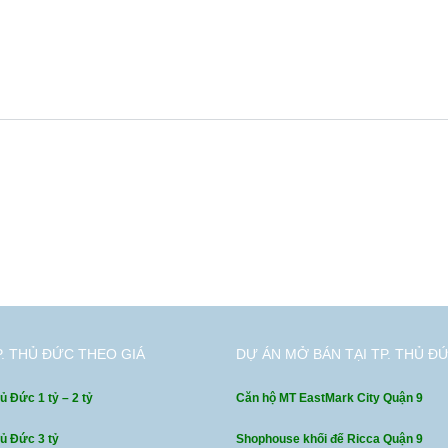
P. THỦ ĐỨC THEO GIÁ
DỰ ÁN MỞ BÁN TẠI TP. THỦ Đ
ủ Đức 1 tỷ – 2 tỷ
Căn hộ MT EastMark City Quận 9
hủ Đức 3 tỷ
Shophouse khối đế Ricca Quận 9