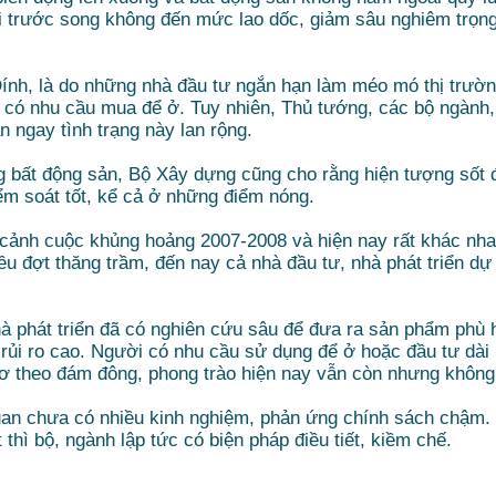
 trước song không đến mức lao dốc, giảm sâu nghiêm trọng
 Đính, là do những nhà đầu tư ngắn hạn làm méo mó thị trườn
có nhu cầu mua để ở. Tuy nhiên, Thủ tướng, các bộ ngành,
n ngay tình trạng này lan rộng.
g bất động sản, Bộ Xây dựng cũng cho rằng hiện tượng sốt 
ểm soát tốt, kể cả ở những điểm nóng.
 cảnh cuộc khủng hoảng 2007-2008 và hiện nay rất khác nha
iều đợt thăng trầm, đến nay cả nhà đầu tư, nhà phát triển d
 phát triển đã có nghiên cứu sâu để đưa ra sản phẩm phù h
ủi ro cao. Người có nhu cầu sử dụng để ở hoặc đầu tư dài
cơ theo đám đông, phong trào hiện nay vẫn còn nhưng không
an chưa có nhiều kinh nghiệm, phản ứng chính sách chậm. T
hì bộ, ngành lập tức có biện pháp điều tiết, kiềm chế.