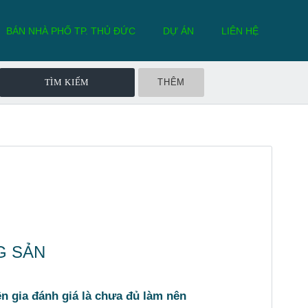
BÁN NHÀ PHỐ TP. THỦ ĐỨC
DỰ ÁN
LIÊN HỆ
THÊM
G SẢN
ên gia đánh giá là chưa đủ làm nên