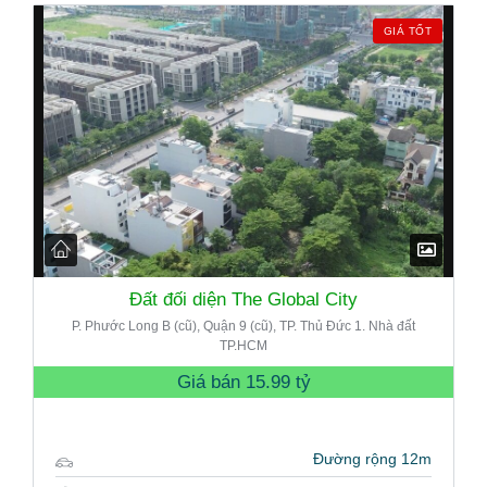
GIÁ TỐT
Đất đối diện The Global City
P. Phước Long B (cũ), Quận 9 (cũ), TP. Thủ Đức 1. Nhà đất
TP.HCM
Giá bán
15.99 tỷ
Đường rộng 12m