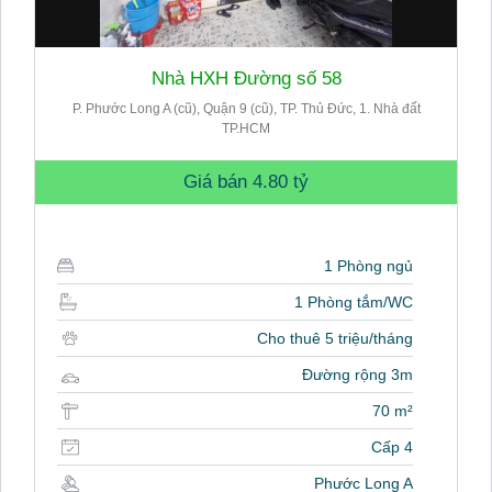
Nhà HXH Đường số 58
P. Phước Long A (cũ), Quận 9 (cũ), TP. Thủ Đức, 1. Nhà đất
TP.HCM
Giá bán
4.80 tỷ
1 Phòng ngủ
1 Phòng tắm/WC
Cho thuê 5 triệu/tháng
Đường rộng 3m
70 m²
Cấp 4
Phước Long A