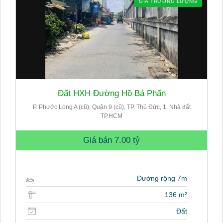
GIÁ THƯƠNG LƯỢNG
Đất HXH Đường Hồ Bá Phấn
P. Phước Long A (cũ), Quận 9 (cũ), TP. Thủ Đức, 1. Nhà đất
TP.HCM
Giá bán
7.00 tỷ
Đường rộng 7m
136 m²
Đất