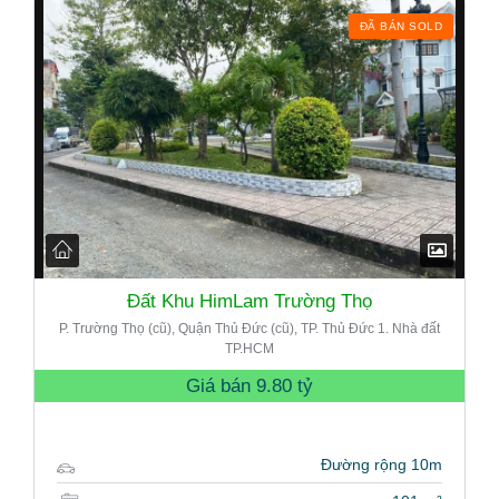
ĐÃ BÁN SOLD
Đất Khu HimLam Trường Thọ
P. Trường Thọ (cũ), Quận Thủ Đức (cũ), TP. Thủ Đức 1. Nhà đất
TP.HCM
Giá bán
9.80 tỷ
Đường rộng 10m