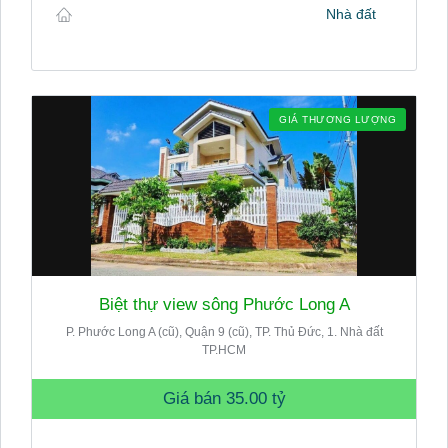
Nhà đất
GIÁ THƯƠNG LƯỢNG
Biệt thự view sông Phước Long A
P. Phước Long A (cũ), Quận 9 (cũ), TP. Thủ Đức, 1. Nhà đất
TP.HCM
Giá bán
35.00 tỷ