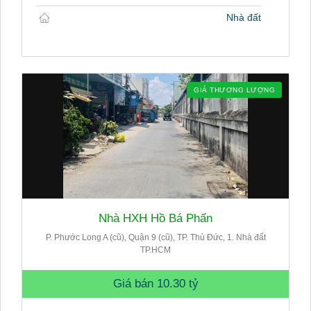
Nhà đất
GIÁ THƯƠNG LƯỢNG
Nhà HXH Hồ Bá Phấn
P. Phước Long A (cũ), Quận 9 (cũ), TP. Thủ Đức, 1. Nhà đất
TP.HCM
Giá bán
10.30 tỷ