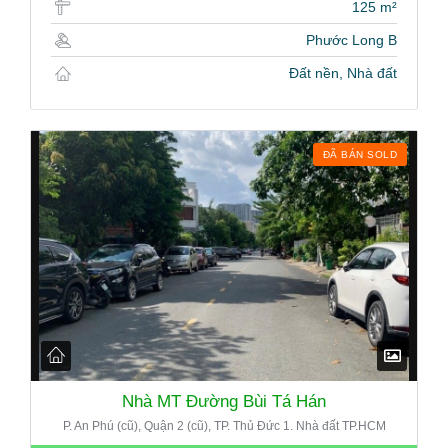
125 m²
Phước Long B
Đất nền, Nhà đất
ĐÃ BÁN SOLD
Nhà MT Đường Bùi Tá Hán
P. An Phú (cũ), Quận 2 (cũ), TP. Thủ Đức 1. Nhà đất TP.HCM