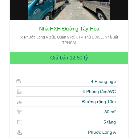
Nhà HXH Đường Tây Hòa
P. Phước Long A (cũ), Quận 9 (cũ), TP. Thủ Đức, 1. Nhà đất
TP.HCM
Giá bán
12.50 tỷ
4 Phòng ngủ
4 Phòng tắm/WC
Đường rộng 10m
80 m²
5 tầng
Phước Long A