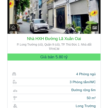
Nhà HXH Đường Lã Xuân Oai
P. Long Trường (cũ), Quận 9 (cũ), TP. Thủ Đức 1. Nhà đất
TP.HCM
Giá bán
5.80 tỷ
4 Phòng ngủ
3 Phòng tắm/WC
Đường rộng 6m
50 m²
Long Trường