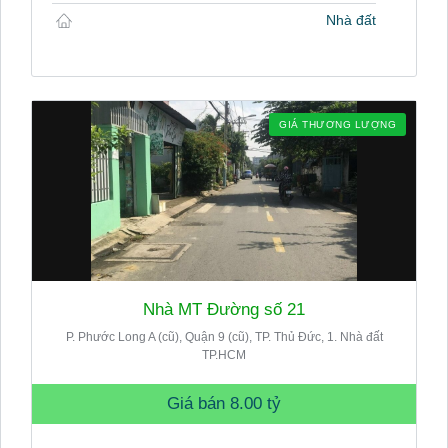
Nhà đất
GIÁ THƯƠNG LƯỢNG
Nhà MT Đường số 21
P. Phước Long A (cũ), Quận 9 (cũ), TP. Thủ Đức, 1. Nhà đất
TP.HCM
Giá bán
8.00 tỷ