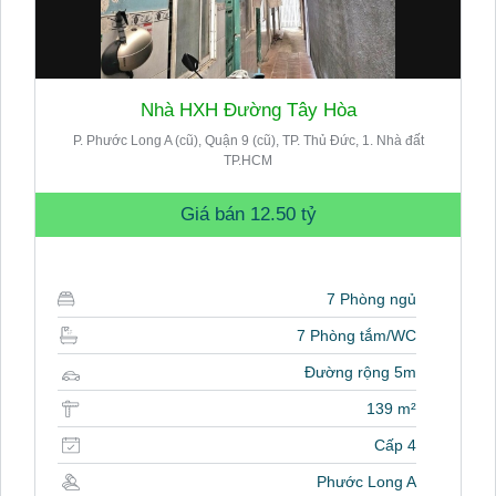
Nhà HXH Đường Tây Hòa
P. Phước Long A (cũ), Quận 9 (cũ), TP. Thủ Đức, 1. Nhà đất
TP.HCM
Giá bán
12.50 tỷ
7 Phòng ngủ
7 Phòng tắm/WC
Đường rộng 5m
139 m²
Cấp 4
Phước Long A