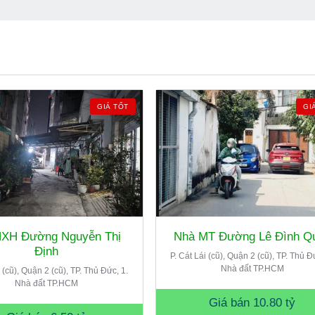
GIÁ TỐT
GI
HXH Đường Nguyễn Thị
Nhà MT Đường Lê Đình Q
Định
P. Cát Lái (cũ), Quận 2 (cũ), TP. Thủ Đ
Nhà đất TP.HCM
i (cũ), Quận 2 (cũ), TP. Thủ Đức, 1.
Nhà đất TP.HCM
Giá bán
10.80 tỷ