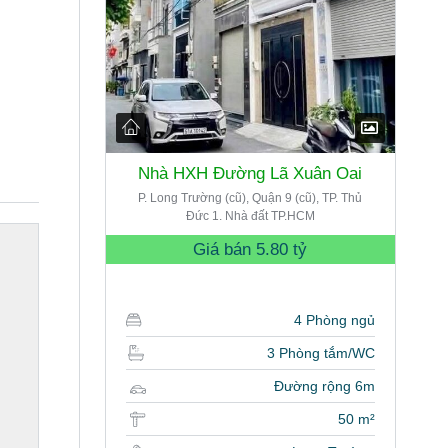
Nhà HXH Đường Lã Xuân Oai
P. Long Trường (cũ), Quận 9 (cũ), TP. Thủ
Đức 1. Nhà đất TP.HCM
Giá bán
5.80 tỷ
4 Phòng ngủ
3 Phòng tắm/WC
Đường rộng 6m
50 m²