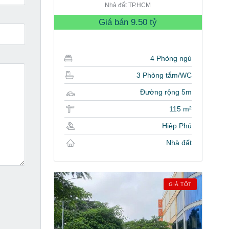
Nhà đất TP.HCM
Giá bán
9.50 tỷ
4 Phòng ngủ
3 Phòng tắm/WC
Đường rộng 5m
115 m²
Hiệp Phú
Nhà đất
GIÁ TỐT