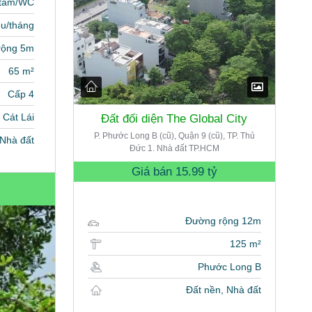
 tắm/WC
ệu/tháng
rộng 5m
65 m²
Cấp 4
Cát Lái
Đất đối diện The Global City
P. Phước Long B (cũ), Quận 9 (cũ), TP. Thủ
Nhà đất
Đức 1. Nhà đất TP.HCM
Giá bán
15.99 tỷ
Đường rộng 12m
125 m²
Phước Long B
Đất nền, Nhà đất