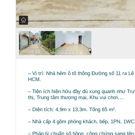
– Vị trí: Nhà hẻm ô tô thông Đường số 11 ra L
HCM.
– Tiện ích hiện hữu đầy đủ xung quanh như Tr
thị, Trung tâm thương mại, Khu vui chơi,…
– Diện tích: 4,9m x 13,3m. Tổng 65 m².
– Nhà cấp 4 gồm phòng khách, bếp, 1PN, 1WC. 
– Pháp lý chuẩn sổ hồng, công chứng sang tên