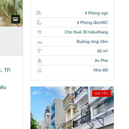
4 Phòng ngủ
4 Phòng tắm/WC
Cho thuê 30 triệu/tháng
Đường rộng 18m
80 m²
An Phú
, TP.
Nhà đất
iêu
GIÁ TỐT