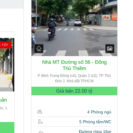
Á TỐT
Nhà MT Đường số 56 - Đông
Thủ Thiêm
P. Bình Trưng Đông (cũ), Quận 2 (cũ), TP. Thủ
Đức 1. Nhà đất TP.HCM
Giá bán
22.00 tỷ
uản
ức, 1.
4 Phòng ngủ
5 Phòng tắm/WC
Đường rộng 16m