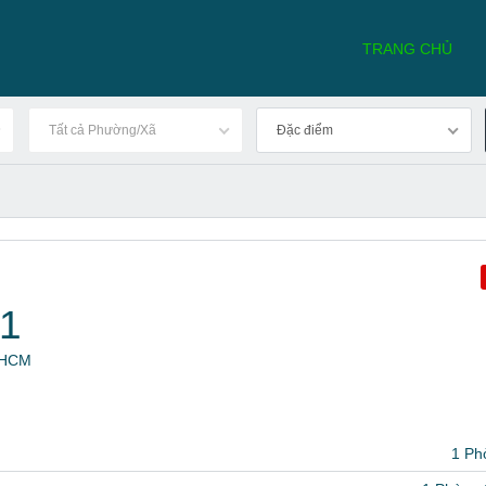
TRANG CHỦ
Tất cả Phường/Xã
Đặc điểm
1
P.HCM
1 Ph