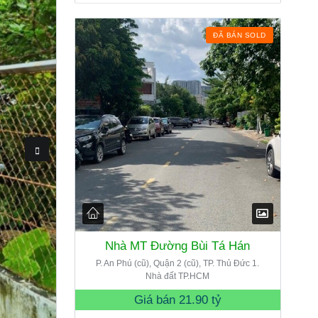
ĐÃ BÁN SOLD
Nhà MT Đường Bùi Tá Hán
P. An Phú (cũ), Quận 2 (cũ), TP. Thủ Đức 1.
Nhà đất TP.HCM
Giá bán
21.90 tỷ