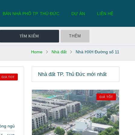
BÁN NHÀ PHỐ TP. THỦ ĐỨC
DỰ ÁN
LIÊN HỆ
THÊM
Home
Nhà đất
Nhà HXH Đường số 11
Nhà đất TP. Thủ Đức mới nhất
GIA TOT
GIÁ TỐT
òng ngủ