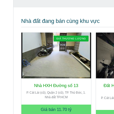
Nhà đất đang bán cùng khu vực
GIÁ THƯƠNG LƯỢNG
Nhà HXH Đường số 13
Đất 
P. Cát Lái (cũ), Quận 2 (cũ), TP. Thủ Đức, 1.
Nhà đất TP.HCM
P. Cát Lá
Giá bán
11.70 tỷ