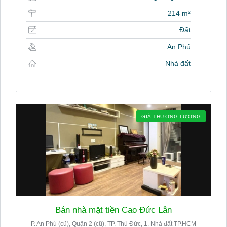
214 m²
Đất
An Phú
Nhà đất
GIÁ THƯƠNG LƯỢNG
Bán nhà mặt tiền Cao Đức Lân
P. An Phú (cũ), Quận 2 (cũ), TP. Thủ Đức, 1. Nhà đất TP.HCM