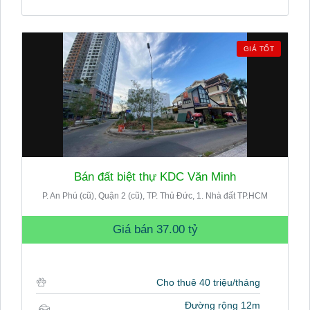
GIÁ TỐT
Bán đất biệt thự KDC Văn Minh
P. An Phú (cũ), Quận 2 (cũ), TP. Thủ Đức, 1. Nhà đất TP.HCM
Giá bán
37.00 tỷ
Cho thuê 40 triệu/tháng
Đường rộng 12m