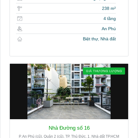
238 m²
4 tầng
An Phú
Biệt thự, Nhà đất
GIÁ THƯƠNG LƯỢNG
Nhà Đường số 16
P. An Phú (cũ), Quận 2 (cũ), TP. Thủ Đức, 1. Nhà đất TP.HCM