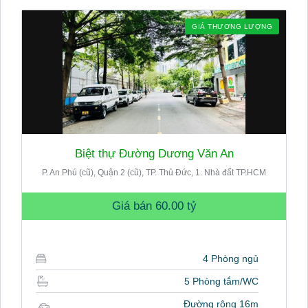
GIÁ THƯƠNG LƯỢNG
Biệt thự Đường Dương Văn An
P. An Phú (cũ), Quận 2 (cũ), TP. Thủ Đức, 1. Nhà đất TP.HCM
Giá bán
60.00 tỷ
4 Phòng ngủ
5 Phòng tắm/WC
Đường rộng 16m