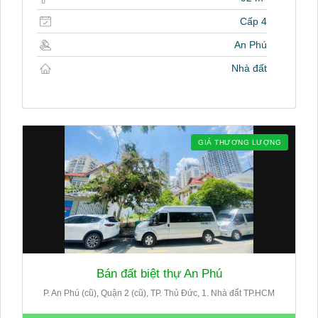
Cấp 4
An Phú
Nhà đất
GIÁ THƯƠNG LƯỢNG
Bán đất biệt thự An Phú
P. An Phú (cũ), Quận 2 (cũ), TP. Thủ Đức, 1. Nhà đất TP.HCM