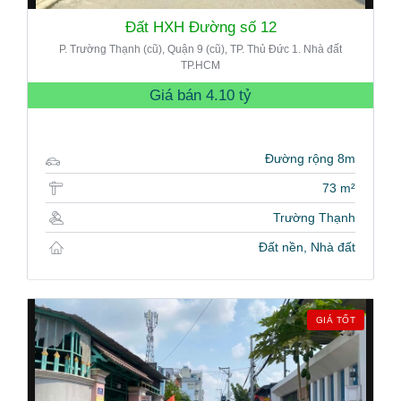
Đất HXH Đường số 12
P. Trường Thạnh (cũ), Quận 9 (cũ), TP. Thủ Đức 1. Nhà đất
TP.HCM
Giá bán
4.10 tỷ
Đường rộng 8m
73 m²
Trường Thạnh
Đất nền, Nhà đất
GIÁ TỐT