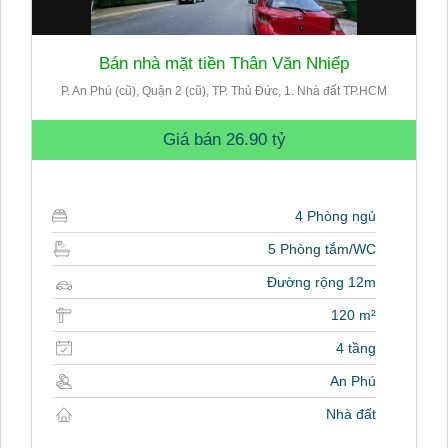
Bán nhà mặt tiền Thân Văn Nhiếp
P. An Phú (cũ), Quận 2 (cũ), TP. Thủ Đức, 1. Nhà đất TP.HCM
Giá bán
26.90 tỷ
4 Phòng ngủ
5 Phòng tắm/WC
Đường rộng 12m
120 m²
4 tầng
An Phú
Nhà đất