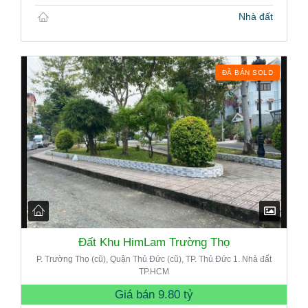
Nhà đất
ĐÃ BÁN SOLD
Đất Khu HimLam Trường Thọ
P. Trường Thọ (cũ), Quận Thủ Đức (cũ), TP. Thủ Đức 1. Nhà đất
TP.HCM
Giá bán
9.80 tỷ