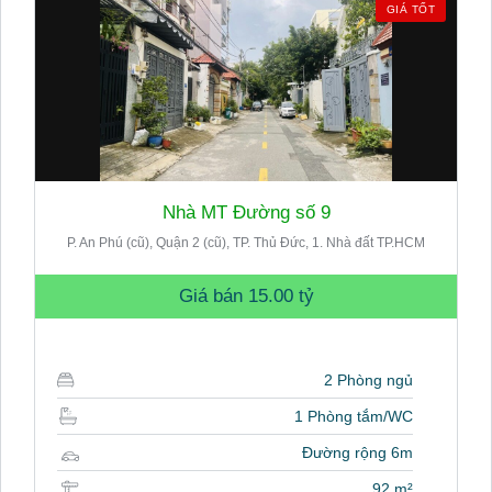
GIÁ TỐT
Nhà MT Đường số 9
P. An Phú (cũ), Quận 2 (cũ), TP. Thủ Đức, 1. Nhà đất TP.HCM
Giá bán
15.00 tỷ
2 Phòng ngủ
1 Phòng tắm/WC
Đường rộng 6m
92 m²