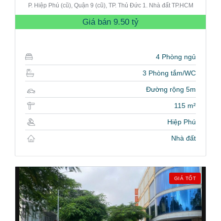
P. Hiệp Phú (cũ), Quận 9 (cũ), TP. Thủ Đức 1. Nhà đất TP.HCM
Giá bán
9.50 tỷ
4 Phòng ngủ
3 Phòng tắm/WC
Đường rộng 5m
115 m²
Hiệp Phú
Nhà đất
GIÁ TỐT