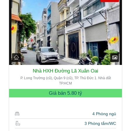
Nhà HXH Đường Lã Xuân Oai
P. Long Trường (cũ), Quận 9 (cũ), TP. Thủ Đức 1. Nhà đất
TP.HCM
Giá bán
5.80 tỷ
4 Phòng ngủ
3 Phòng tắm/WC