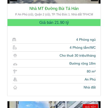
Nhà MT Đường Bùi Tá Hán
P. An Phú (cũ), Quận 2 (cũ), TP. Thủ Đức 1. Nhà đất TP.HCM
Giá bán
21.90 tỷ
4 Phòng ngủ
4 Phòng tắm/WC
Cho thuê 30 triệu/tháng
Đường rộng 18m
80 m²
An Phú
Nhà đất
GIÁ TỐT