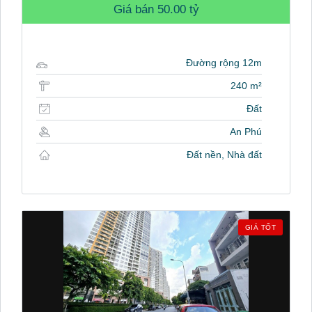
Giá bán
50.00 tỷ
Đường rộng 12m
240 m²
Đất
An Phú
Đất nền, Nhà đất
GIÁ TỐT