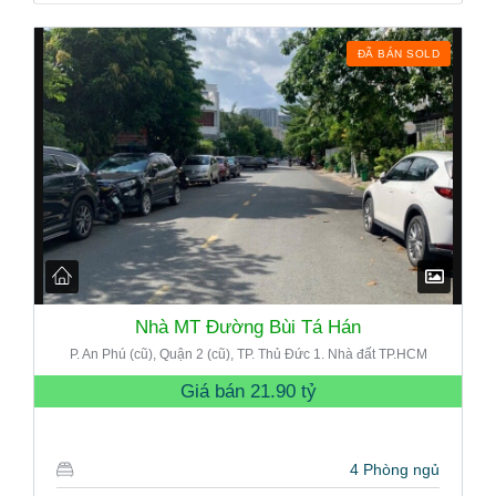
ĐÃ BÁN SOLD
Nhà MT Đường Bùi Tá Hán
P. An Phú (cũ), Quận 2 (cũ), TP. Thủ Đức 1. Nhà đất TP.HCM
Giá bán
21.90 tỷ
4 Phòng ngủ