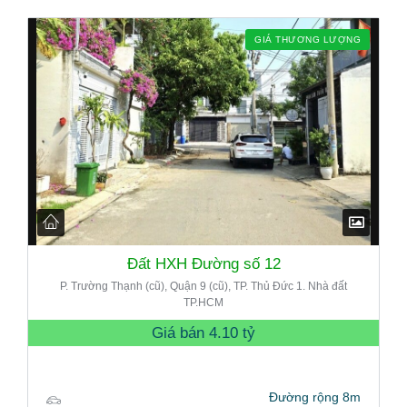
GIÁ THƯƠNG LƯỢNG
Đất HXH Đường số 12
P. Trường Thạnh (cũ), Quận 9 (cũ), TP. Thủ Đức 1. Nhà đất
TP.HCM
Giá bán
4.10 tỷ
Đường rộng 8m