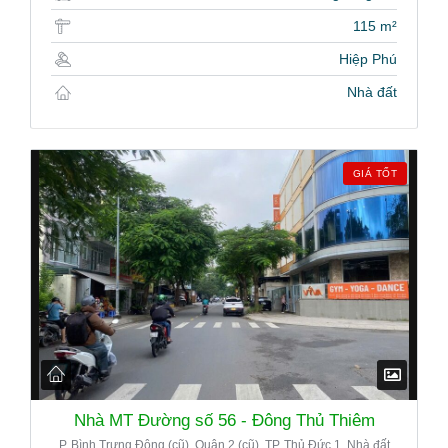
115 m²
Hiệp Phú
Nhà đất
GIÁ TỐT
Nhà MT Đường số 56 - Đông Thủ Thiêm
P. Bình Trưng Đông (cũ), Quận 2 (cũ), TP. Thủ Đức 1. Nhà đất