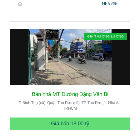
Nhà đất
GIÁ THƯƠNG LƯỢNG
Bán nhà MT Đường Đặng Văn Bi
P. Bình Thọ (cũ), Quận Thủ Đức (cũ), TP. Thủ Đức, 1. Nhà đất
TP.HCM
Giá bán
18.00 tỷ