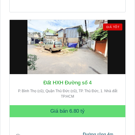
GIÁ TỐT
Đất HXH Đường số 4
P. Bình Thọ (cũ), Quận Thủ Đức (cũ), TP. Thủ Đức, 1. Nhà đất
TP.HCM
Giá bán
6.80 tỷ
Đường rộng 4m