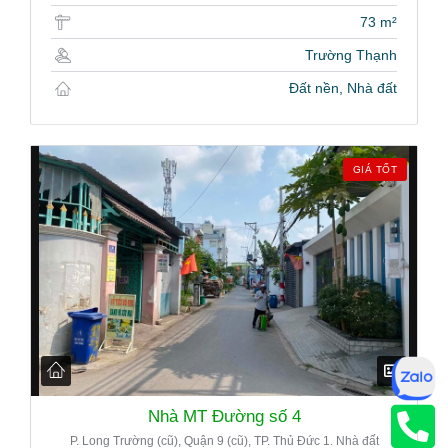
73 m²
Trường Thạnh
Đất nền, Nhà đất
GIÁ TỐT
Nhà MT Đường số 4
P. Long Trường (cũ), Quận 9 (cũ), TP. Thủ Đức 1. Nhà đất