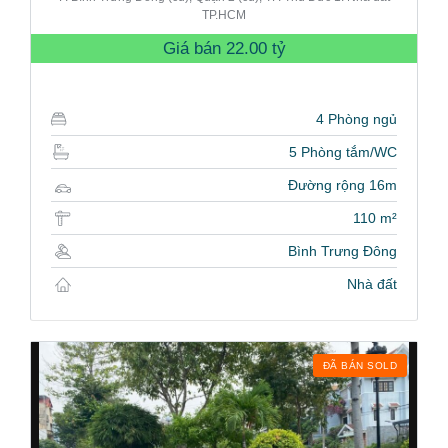
TP.HCM
Giá bán
22.00 tỷ
4 Phòng ngủ
5 Phòng tắm/WC
Đường rộng 16m
110 m²
Bình Trưng Đông
Nhà đất
ĐÃ BÁN SOLD