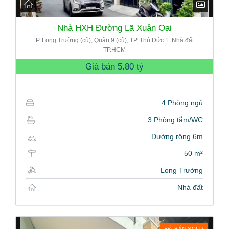
Nhà HXH Đường Lã Xuân Oai
P. Long Trường (cũ), Quận 9 (cũ), TP. Thủ Đức 1. Nhà đất
TP.HCM
Giá bán
5.80 tỷ
4 Phòng ngủ
3 Phòng tắm/WC
Đường rộng 6m
50 m²
Long Trường
Nhà đất
ĐÃ BÁN SOLD