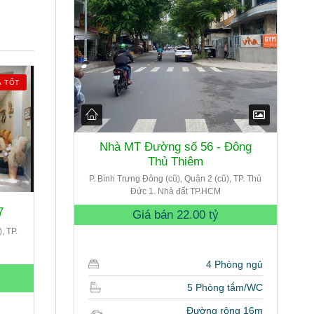
Á TỐT
Nhà MT Đường số 56 - Đông
Thủ Thiêm
P. Bình Trưng Đông (cũ), Quận 2 (cũ), TP. Thủ
Đức 1. Nhà đất TP.HCM
7
Giá bán
22.00 tỷ
, TP.
4 Phòng ngủ
5 Phòng tắm/WC
Đường rộng 16m