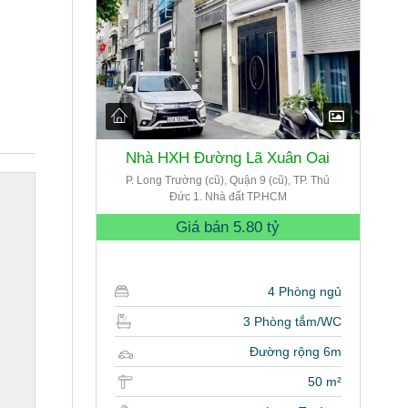
Nhà HXH Đường Lã Xuân Oai
P. Long Trường (cũ), Quận 9 (cũ), TP. Thủ
Đức 1. Nhà đất TP.HCM
Giá bán
5.80 tỷ
4 Phòng ngủ
3 Phòng tắm/WC
Đường rộng 6m
50 m²