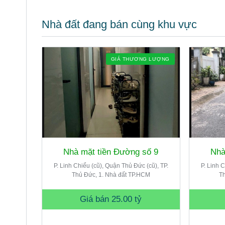
Nhà đất đang bán cùng khu vực
GIÁ THƯƠNG LƯỢNG
Nhà mặt tiền Đường số 9
Nhà
P. Linh Chiểu (cũ), Quận Thủ Đức (cũ), TP.
P. Linh 
Thủ Đức, 1. Nhà đất TP.HCM
Th
Giá bán
25.00 tỷ