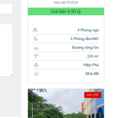
Nhà đất TP.HCM
Giá bán
9.50 tỷ
4 Phòng ngủ
3 Phòng tắm/WC
Đường rộng 5m
115 m²
Hiệp Phú
Nhà đất
GIÁ TỐT