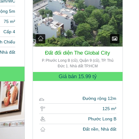
 tắm/WC
rộng 5m
75 m²
Cấp 4
nh Chiểu
Nhà đất
Đất đối diện The Global City
P. Phước Long B (cũ), Quận 9 (cũ), TP. Thủ
Đức 1. Nhà đất TP.HCM
Giá bán
15.99 tỷ
Đường rộng 12m
125 m²
Phước Long B
Đất nền, Nhà đất