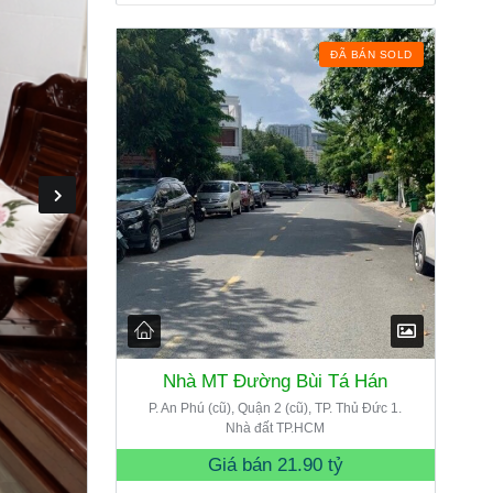
ĐÃ BÁN SOLD
Nhà MT Đường Bùi Tá Hán
P. An Phú (cũ), Quận 2 (cũ), TP. Thủ Đức 1.
Nhà đất TP.HCM
Giá bán
21.90 tỷ