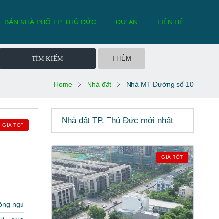
BÁN NHÀ PHỐ TP. THỦ ĐỨC
DỰ ÁN
LIÊN HỆ
THÊM
Home
Nhà đất
Nhà MT Đường số 10
Nhà đất TP. Thủ Đức mới nhất
GIA TOT
GIÁ TỐT
òng ngủ