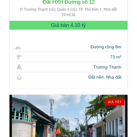
Đất HXH Đường số 12
P. Trường Thạnh (cũ), Quận 9 (cũ), TP. Thủ Đức 1. Nhà đất
TP.HCM
Giá bán
4.10 tỷ
Đường rộng 8m
73 m²
Trường Thạnh
Đất nền, Nhà đất
GIÁ TỐT