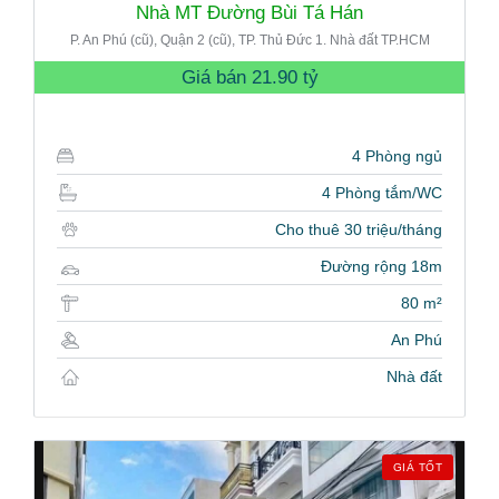
Nhà MT Đường Bùi Tá Hán
P. An Phú (cũ), Quận 2 (cũ), TP. Thủ Đức 1. Nhà đất TP.HCM
Giá bán
21.90 tỷ
4 Phòng ngủ
4 Phòng tắm/WC
Cho thuê 30 triệu/tháng
Đường rộng 18m
80 m²
An Phú
Nhà đất
GIÁ TỐT