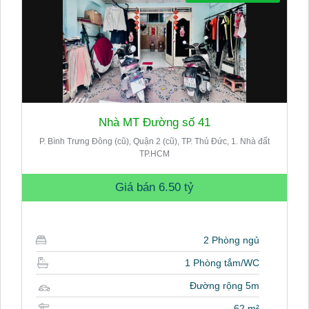
Nhà MT Đường số 41
P. Bình Trưng Đông (cũ), Quận 2 (cũ), TP. Thủ Đức, 1. Nhà đất
TP.HCM
Giá bán
6.50 tỷ
2 Phòng ngủ
1 Phòng tắm/WC
Đường rộng 5m
62 m²