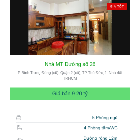
GIÁ TỐT
Nhà MT Đường số 28
P. Bình Trưng Đông (cũ), Quận 2 (cũ), TP. Thủ Đức, 1. Nhà đất
TP.HCM
Giá bán
9.20 tỷ
5 Phòng ngủ
4 Phòng tắm/WC
Đường rộng 12m