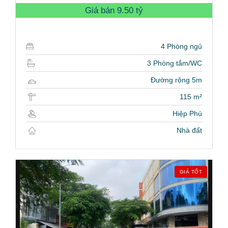
Giá bán
9.50 tỷ
4 Phòng ngủ
3 Phòng tắm/WC
Đường rộng 5m
115 m²
Hiệp Phú
Nhà đất
GIÁ TỐT