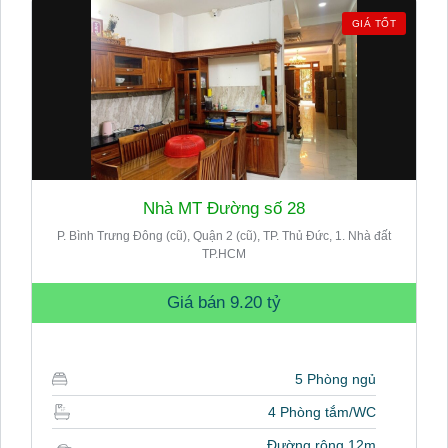
GIÁ TỐT
Nhà MT Đường số 28
P. Bình Trưng Đông (cũ), Quận 2 (cũ), TP. Thủ Đức, 1. Nhà đất
TP.HCM
Giá bán
9.20 tỷ
5 Phòng ngủ
4 Phòng tắm/WC
Đường rộng 12m