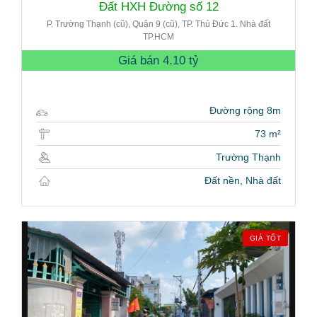
Đất HXH Đường số 12
P. Trường Thạnh (cũ), Quận 9 (cũ), TP. Thủ Đức 1. Nhà đất
TP.HCM
Giá bán
4.10 tỷ
Đường rộng 8m
73 m²
Trường Thạnh
Đất nền, Nhà đất
GIÁ TỐT