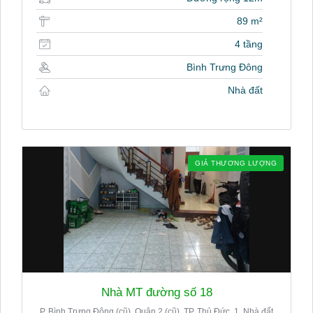
89 m²
4 tầng
Bình Trưng Đông
Nhà đất
GIÁ THƯƠNG LƯỢNG
Nhà MT đường số 18
P. Bình Trưng Đông (cũ), Quận 2 (cũ), TP. Thủ Đức, 1. Nhà đất