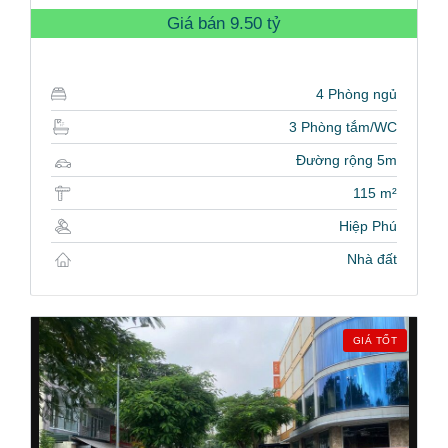
Giá bán
9.50 tỷ
4 Phòng ngủ
3 Phòng tắm/WC
Đường rộng 5m
115 m²
Hiệp Phú
Nhà đất
GIÁ TỐT