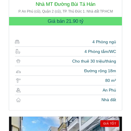
Nhà MT Đường Bùi Tá Hán
P. An Phú (cũ), Quận 2 (cũ), TP. Thủ Đức 1. Nhà đất TP.HCM
Giá bán
21.90 tỷ
4 Phòng ngủ
4 Phòng tắm/WC
Cho thuê 30 triệu/tháng
Đường rộng 18m
80 m²
An Phú
Nhà đất
GIÁ TỐT