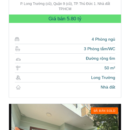
P. Long Trường (cũ), Quận 9 (cũ), TP. Thủ Đức 1. Nhà đất
TP.HCM
Giá bán
5.80 tỷ
4 Phòng ngủ
3 Phòng tắm/WC
Đường rộng 6m
50 m²
Long Trường
Nhà đất
ĐÃ BÁN SOLD