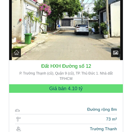
Đất HXH Đường số 12
P. Trường Thạnh (cũ), Quận 9 (cũ), TP. Thủ Đức 1. Nhà đất
TP.HCM
Giá bán
4.10 tỷ
Đường rộng 8m
73 m²
Trường Thạnh