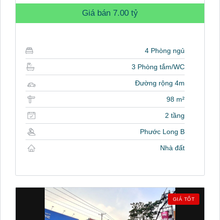
Giá bán
7.00 tỷ
4 Phòng ngủ
3 Phòng tắm/WC
Đường rộng 4m
98 m²
2 tầng
Phước Long B
Nhà đất
GIÁ TỐT