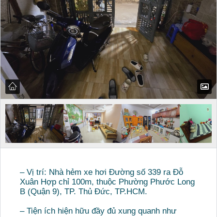
– Vị trí: Nhà hẻm xe hơi Đường số 339 ra Đỗ
Xuân Hợp chỉ 100m, thuộc Phường Phước Long
B (Quận 9), TP. Thủ Đức, TP.HCM.
– Tiện ích hiện hữu đầy đủ xung quanh như