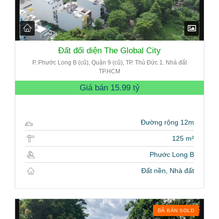
Đất đối diện The Global City
P. Phước Long B (cũ), Quận 9 (cũ), TP. Thủ Đức 1. Nhà đất
TP.HCM
Giá bán
15.99 tỷ
Đường rộng 12m
125 m²
Phước Long B
Đất nền, Nhà đất
ĐÃ BÁN SOLD