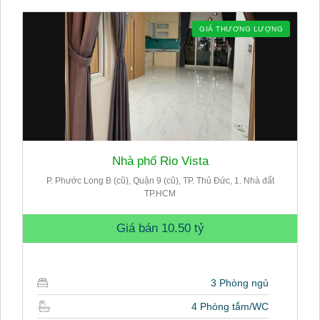
GIÁ THƯƠNG LƯỢNG
Nhà phố Rio Vista
P. Phước Long B (cũ), Quận 9 (cũ), TP. Thủ Đức, 1. Nhà đất
TP.HCM
Giá bán
10.50 tỷ
3 Phòng ngủ
4 Phòng tắm/WC