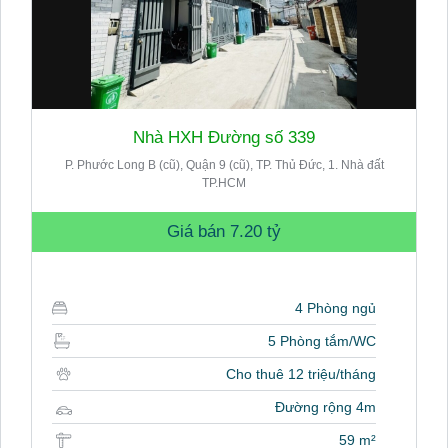
Nhà HXH Đường số 339
P. Phước Long B (cũ), Quận 9 (cũ), TP. Thủ Đức, 1. Nhà đất
TP.HCM
Giá bán
7.20 tỷ
4 Phòng ngủ
5 Phòng tắm/WC
Cho thuê 12 triệu/tháng
Đường rộng 4m
59 m²