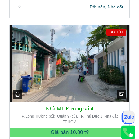
Đất nền, Nhà đất
GIÁ TỐT
Nhà MT Đường số 4
P. Long Trường (cũ), Quận 9 (cũ), TP. Thủ Đức 1. Nhà đất
TP.HCM
Giá bán
10.00 tỷ