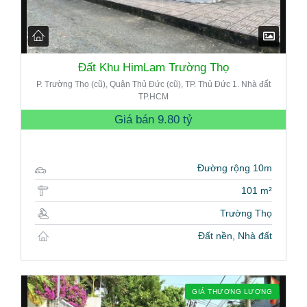
Đất Khu HimLam Trường Thọ
P. Trường Thọ (cũ), Quận Thủ Đức (cũ), TP. Thủ Đức 1. Nhà đất
TP.HCM
Giá bán
9.80 tỷ
Đường rộng 10m
101 m²
Trường Thọ
Đất nền, Nhà đất
GIÁ THƯƠNG LƯỢNG