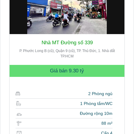
Nhà MT Đường số 339
P. Phước Long B (cũ), Quận 9 (cũ), TP. Thủ Đức, 1. Nhà đất
TP.HCM
Giá bán
9.30 tỷ
2 Phòng ngủ
1 Phòng tắm/WC
Đường rộng 10m
88 m²
Cấp 4