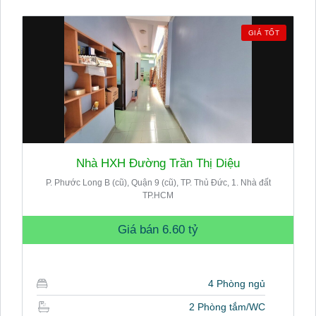
GIÁ TỐT
Nhà HXH Đường Trần Thị Diệu
P. Phước Long B (cũ), Quận 9 (cũ), TP. Thủ Đức, 1. Nhà đất
TP.HCM
Giá bán
6.60 tỷ
4 Phòng ngủ
2 Phòng tắm/WC