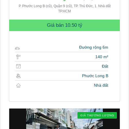
P. Phước Long B (cũ), Quận 9 (cũ), TP. Thủ Đức, 1. Nhà đất
TP.HCM
Giá bán
10.50 tỷ
Đường rộng 6m
140 m²
Đất
Phước Long B
Nhà đất
GIÁ THƯƠNG LƯỢNG