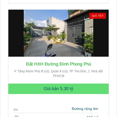
GIÁ TỐT
Đất HXH Đường Đình Phong Phú
P. Tăng Nhơn Phú B (cũ), Quận 9 (cũ), TP. Thủ Đức, 1. Nhà đất
TP.HCM
Giá bán
5.30 tỷ
Đường rộng 4m