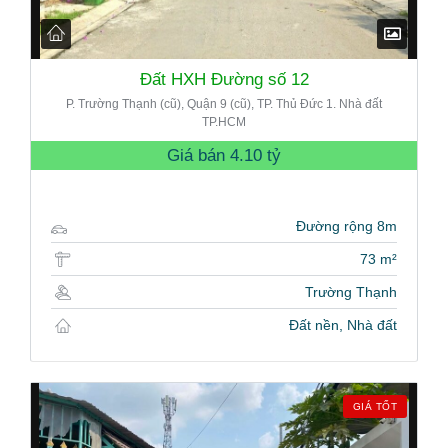
Đất HXH Đường số 12
P. Trường Thạnh (cũ), Quận 9 (cũ), TP. Thủ Đức 1. Nhà đất
TP.HCM
Giá bán
4.10 tỷ
Đường rộng 8m
73 m²
Trường Thạnh
Đất nền, Nhà đất
GIÁ TỐT