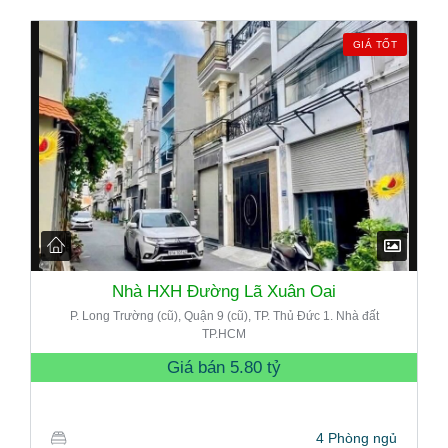
GIÁ TỐT
Nhà HXH Đường Lã Xuân Oai
P. Long Trường (cũ), Quận 9 (cũ), TP. Thủ Đức 1. Nhà đất
TP.HCM
Giá bán
5.80 tỷ
4 Phòng ngủ