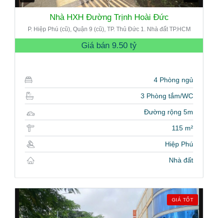
Nhà HXH Đường Trịnh Hoài Đức
P. Hiệp Phú (cũ), Quận 9 (cũ), TP. Thủ Đức 1. Nhà đất TP.HCM
Giá bán
9.50 tỷ
4 Phòng ngủ
3 Phòng tắm/WC
Đường rộng 5m
115 m²
Hiệp Phú
Nhà đất
GIÁ TỐT