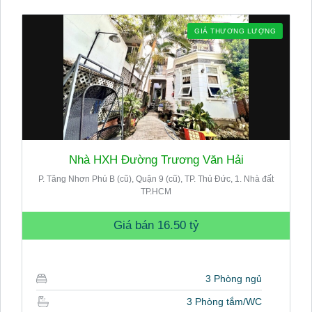
GIÁ THƯƠNG LƯỢNG
Nhà HXH Đường Trương Văn Hải
P. Tăng Nhơn Phú B (cũ), Quận 9 (cũ), TP. Thủ Đức, 1. Nhà đất
TP.HCM
Giá bán
16.50 tỷ
3 Phòng ngủ
3 Phòng tắm/WC