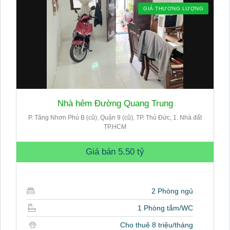
GIÁ THƯƠNG LƯỢNG
Nhà hẻm Đường Quang Trung
P. Tăng Nhơn Phú B (cũ), Quận 9 (cũ), TP. Thủ Đức, 1. Nhà đất
TP.HCM
Giá bán
5.50 tỷ
2 Phòng ngủ
1 Phòng tắm/WC
Cho thuê 8 triệu/tháng