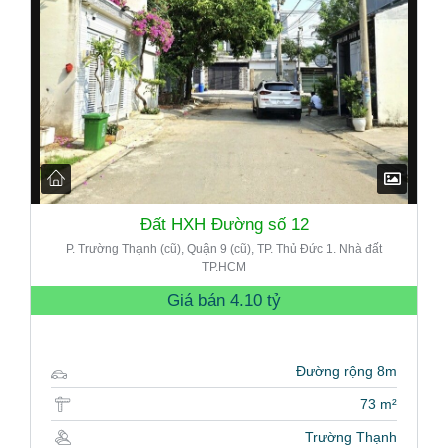
Đất HXH Đường số 12
P. Trường Thạnh (cũ), Quận 9 (cũ), TP. Thủ Đức 1. Nhà đất
TP.HCM
Giá bán
4.10 tỷ
Đường rộng 8m
73 m²
Trường Thạnh