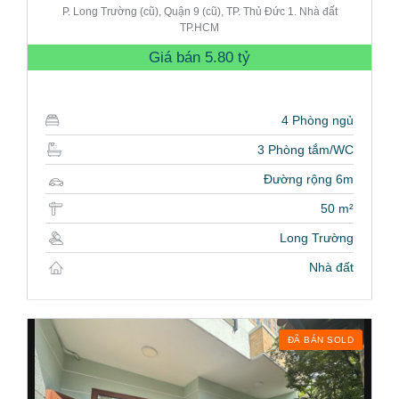
P. Long Trường (cũ), Quận 9 (cũ), TP. Thủ Đức 1. Nhà đất
TP.HCM
Giá bán
5.80 tỷ
4 Phòng ngủ
3 Phòng tắm/WC
Đường rộng 6m
50 m²
Long Trường
Nhà đất
ĐÃ BÁN SOLD