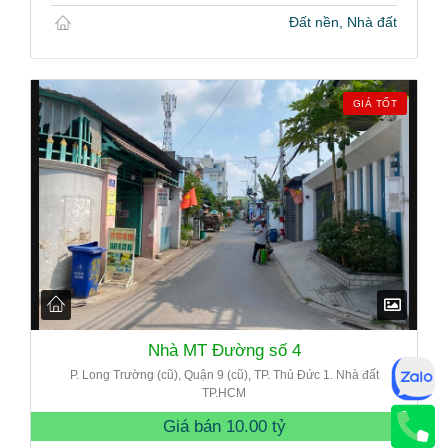
Đất nền, Nhà đất
GIÁ TỐT
Nhà MT Đường số 4
P. Long Trường (cũ), Quận 9 (cũ), TP. Thủ Đức 1. Nhà đất
TP.HCM
Giá bán
10.00 tỷ