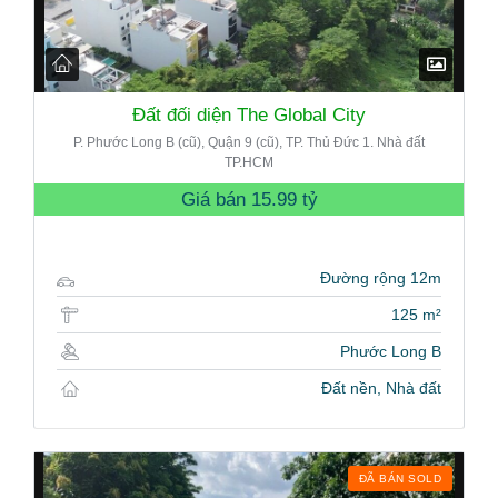
Đất đối diện The Global City
P. Phước Long B (cũ), Quận 9 (cũ), TP. Thủ Đức 1. Nhà đất
TP.HCM
Giá bán
15.99 tỷ
Đường rộng 12m
125 m²
Phước Long B
Đất nền, Nhà đất
ĐÃ BÁN SOLD