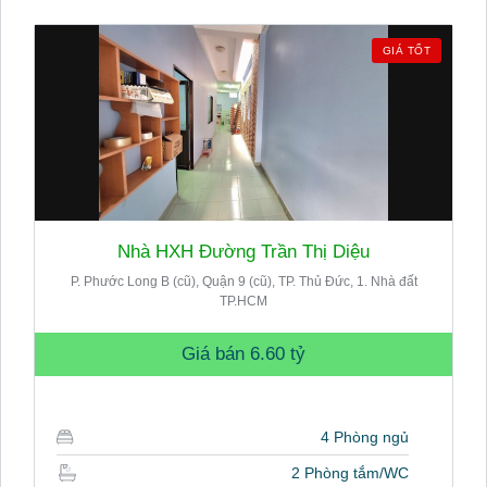
GIÁ TỐT
Nhà HXH Đường Trần Thị Diệu
P. Phước Long B (cũ), Quận 9 (cũ), TP. Thủ Đức, 1. Nhà đất
TP.HCM
Giá bán
6.60 tỷ
4 Phòng ngủ
2 Phòng tắm/WC