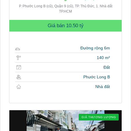
P. Phước Long B (cũ), Quận 9 (cũ), TP. Thủ Đức, 1. Nhà đất
TP.HCM
Giá bán
10.50 tỷ
Đường rộng 6m
140 m²
Đất
Phước Long B
Nhà đất
GIÁ THƯƠNG LƯỢNG