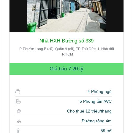
Nhà HXH Đường số 339
P. Phước Long B (cũ), Quận 9 (cũ), TP. Thủ Đức, 1. Nhà đất
TP.HCM
Giá bán
7.20 tỷ
4 Phòng ngủ
5 Phòng tắm/WC
Cho thuê 12 triệu/tháng
Đường rộng 4m
59 m²