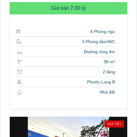
Giá bán
7.00 tỷ
4 Phòng ngủ
3 Phòng tắm/WC
Đường rộng 4m
98 m²
2 tầng
Phước Long B
Nhà đất
GIÁ TỐT