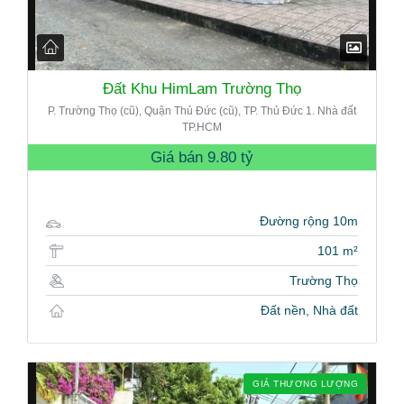
Đất Khu HimLam Trường Thọ
P. Trường Thọ (cũ), Quận Thủ Đức (cũ), TP. Thủ Đức 1. Nhà đất
TP.HCM
Giá bán
9.80 tỷ
Đường rộng 10m
101 m²
Trường Thọ
Đất nền, Nhà đất
GIÁ THƯƠNG LƯỢNG