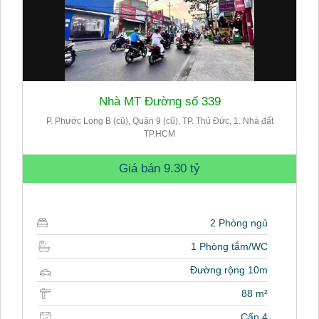
Nhà MT Đường số 339
P. Phước Long B (cũ), Quận 9 (cũ), TP. Thủ Đức, 1. Nhà đất
TP.HCM
Giá bán
9.30 tỷ
2 Phòng ngủ
1 Phòng tắm/WC
Đường rộng 10m
88 m²
Cấp 4