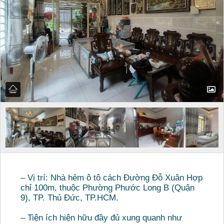
– Vị trí: Nhà hẻm ô tô cách Đường Đỗ Xuân Hợp
chỉ 100m, thuộc Phường Phước Long B (Quận
9), TP. Thủ Đức, TP.HCM.
– Tiện ích hiện hữu đầy đủ xung quanh như