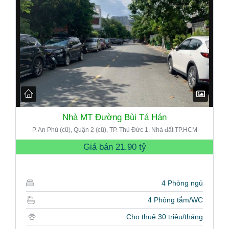
Nhà MT Đường Bùi Tá Hán
P. An Phú (cũ), Quận 2 (cũ), TP. Thủ Đức 1. Nhà đất TP.HCM
Giá bán
21.90 tỷ
4 Phòng ngủ
4 Phòng tắm/WC
Cho thuê 30 triệu/tháng