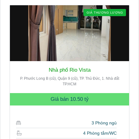
GIÁ THƯƠNG LƯỢNG
Nhà phố Rio Vista
P. Phước Long B (cũ), Quận 9 (cũ), TP. Thủ Đức, 1. Nhà đất
TP.HCM
Giá bán
10.50 tỷ
3 Phòng ngủ
4 Phòng tắm/WC