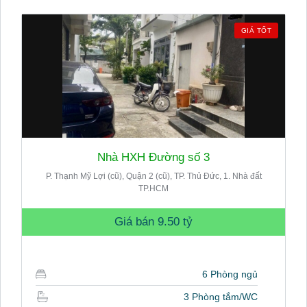
GIÁ TỐT
Nhà HXH Đường số 3
P. Thạnh Mỹ Lợi (cũ), Quận 2 (cũ), TP. Thủ Đức, 1. Nhà đất
TP.HCM
Giá bán
9.50 tỷ
6 Phòng ngủ
3 Phòng tắm/WC