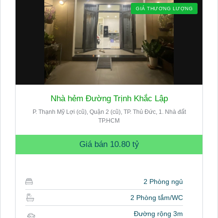
GIÁ THƯƠNG LƯỢNG
Nhà hẻm Đường Trịnh Khắc Lập
P. Thạnh Mỹ Lợi (cũ), Quận 2 (cũ), TP. Thủ Đức, 1. Nhà đất
TP.HCM
Giá bán
10.80 tỷ
2 Phòng ngủ
2 Phòng tắm/WC
Đường rộng 3m