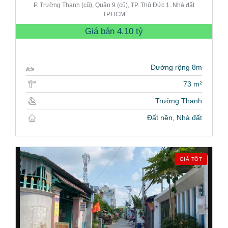
P. Trường Thạnh (cũ), Quận 9 (cũ), TP. Thủ Đức 1. Nhà đất
TP.HCM
Giá bán
4.10 tỷ
Đường rộng 8m
73 m²
Trường Thạnh
Đất nền, Nhà đất
GIÁ TỐT