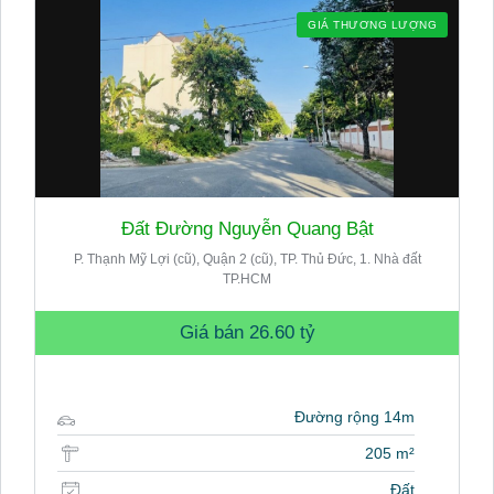
GIÁ THƯƠNG LƯỢNG
Đất Đường Nguyễn Quang Bật
P. Thạnh Mỹ Lợi (cũ), Quận 2 (cũ), TP. Thủ Đức, 1. Nhà đất
TP.HCM
Giá bán
26.60 tỷ
Đường rộng 14m
205 m²
Đất