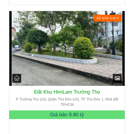
ĐÃ BÁN SOLD
Đất Khu HimLam Trường Thọ
P. Trường Thọ (cũ), Quận Thủ Đức (cũ), TP. Thủ Đức 1. Nhà đất
TP.HCM
Giá bán
9.80 tỷ