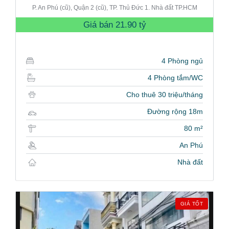
P. An Phú (cũ), Quận 2 (cũ), TP. Thủ Đức 1. Nhà đất TP.HCM
Giá bán
21.90 tỷ
4 Phòng ngủ
4 Phòng tắm/WC
Cho thuê 30 triệu/tháng
Đường rộng 18m
80 m²
An Phú
Nhà đất
GIÁ TỐT