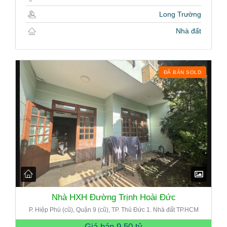
Long Trường
Nhà đất
ĐÃ BÁN SOLD
Nhà HXH Đường Trịnh Hoài Đức
P. Hiệp Phú (cũ), Quận 9 (cũ), TP. Thủ Đức 1. Nhà đất TP.HCM
Giá bán
9.50 tỷ