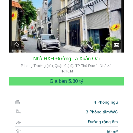
Nhà HXH Đường Lã Xuân Oai
P. Long Trường (cũ), Quận 9 (cũ), TP. Thủ Đức 1. Nhà đất
TP.HCM
Giá bán
5.80 tỷ
4 Phòng ngủ
3 Phòng tắm/WC
Đường rộng 6m
50 m²