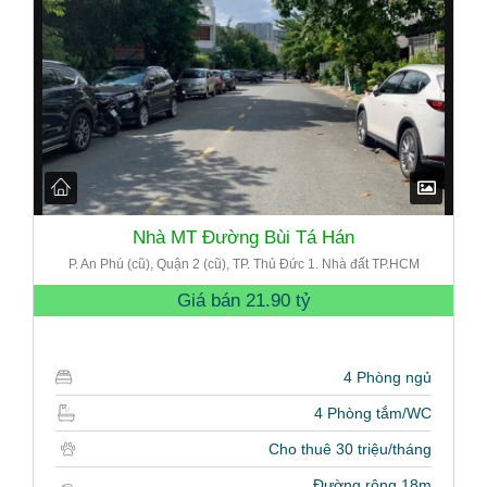
Nhà MT Đường Bùi Tá Hán
P. An Phú (cũ), Quận 2 (cũ), TP. Thủ Đức 1. Nhà đất TP.HCM
Giá bán
21.90 tỷ
4 Phòng ngủ
4 Phòng tắm/WC
Cho thuê 30 triệu/tháng
Đường rộng 18m