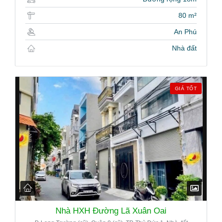
80 m²
An Phú
Nhà đất
GIÁ TỐT
Nhà HXH Đường Lã Xuân Oai