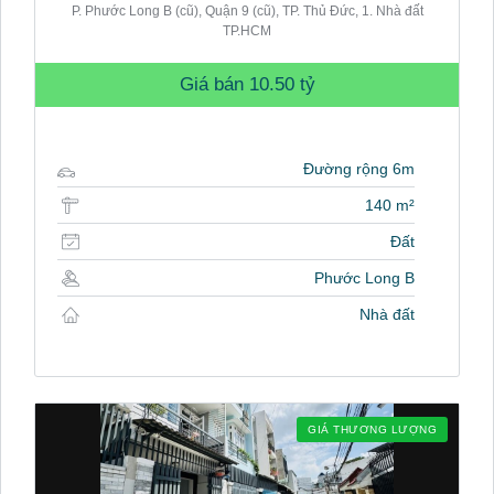
P. Phước Long B (cũ), Quận 9 (cũ), TP. Thủ Đức, 1. Nhà đất
TP.HCM
Giá bán
10.50 tỷ
Đường rộng 6m
140 m²
Đất
Phước Long B
Nhà đất
GIÁ THƯƠNG LƯỢNG