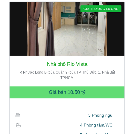
GIÁ THƯƠNG LƯỢNG
Nhà phố Rio Vista
P. Phước Long B (cũ), Quận 9 (cũ), TP. Thủ Đức, 1. Nhà đất
TP.HCM
Giá bán
10.50 tỷ
3 Phòng ngủ
4 Phòng tắm/WC