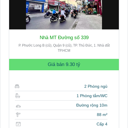
Nhà MT Đường số 339
P. Phước Long B (cũ), Quận 9 (cũ), TP. Thủ Đức, 1. Nhà đất
TP.HCM
Giá bán
9.30 tỷ
2 Phòng ngủ
1 Phòng tắm/WC
Đường rộng 10m
88 m²
Cấp 4