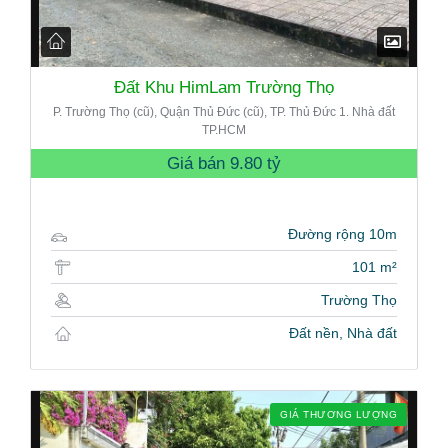
Đất Khu HimLam Trường Thọ
P. Trường Thọ (cũ), Quận Thủ Đức (cũ), TP. Thủ Đức 1. Nhà đất
TP.HCM
Giá bán
9.80 tỷ
Đường rộng 10m
101 m²
Trường Thọ
Đất nền, Nhà đất
GIÁ THƯƠNG LƯỢNG