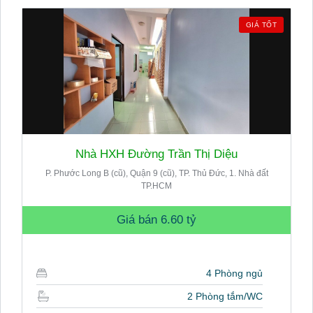
GIÁ TỐT
Nhà HXH Đường Trần Thị Diệu
P. Phước Long B (cũ), Quận 9 (cũ), TP. Thủ Đức, 1. Nhà đất
TP.HCM
Giá bán
6.60 tỷ
4 Phòng ngủ
2 Phòng tắm/WC