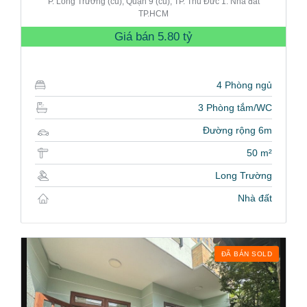
P. Long Trường (cũ), Quận 9 (cũ), TP. Thủ Đức 1. Nhà đất
TP.HCM
Giá bán
5.80 tỷ
4 Phòng ngủ
3 Phòng tắm/WC
Đường rộng 6m
50 m²
Long Trường
Nhà đất
ĐÃ BÁN SOLD