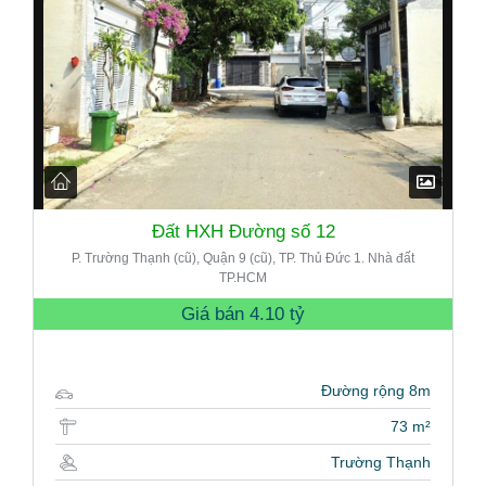
Đất HXH Đường số 12
P. Trường Thạnh (cũ), Quận 9 (cũ), TP. Thủ Đức 1. Nhà đất
TP.HCM
Giá bán
4.10 tỷ
Đường rộng 8m
73 m²
Trường Thạnh