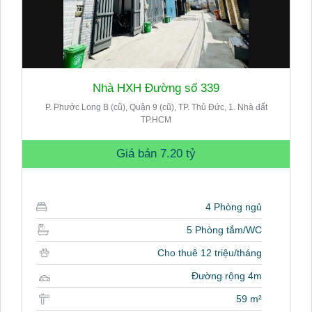
Nhà HXH Đường số 339
P. Phước Long B (cũ), Quận 9 (cũ), TP. Thủ Đức, 1. Nhà đất
TP.HCM
Giá bán
7.20 tỷ
4 Phòng ngủ
5 Phòng tắm/WC
Cho thuê 12 triệu/tháng
Đường rộng 4m
59 m²