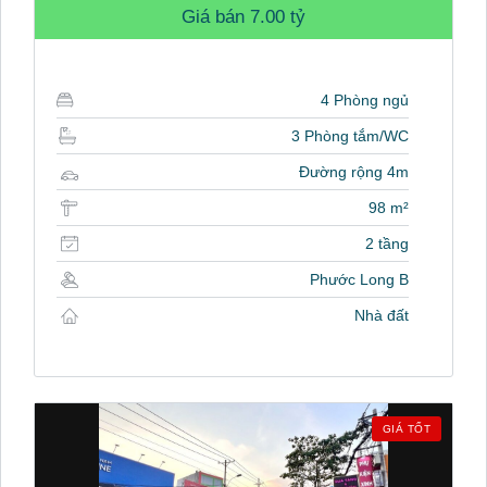
Giá bán
7.00 tỷ
4 Phòng ngủ
3 Phòng tắm/WC
Đường rộng 4m
98 m²
2 tầng
Phước Long B
Nhà đất
GIÁ TỐT