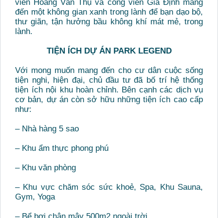
viên Hoàng Văn Thụ và công viên Gia Định mang
đến một không gian xanh trong lành để bạn dạo bộ,
thư giãn, tận hưởng bầu không khí mát mẻ, trong
lành.
TIỆN ÍCH DỰ ÁN PARK LEGEND
Với mong muốn mang đến cho cư dân cuộc sống
tiện nghi, hiện đại, chủ đầu tư đã bố trí hệ thống
tiện ích nội khu hoàn chỉnh. Bên cạnh các dịch vụ
cơ bản, dự án còn sở hữu những tiện ích cao cấp
như:
– Nhà hàng 5 sao
– Khu ẩm thực phong phú
– Khu văn phòng
– Khu vực chăm sóc sức khoẻ, Spa, Khu Sauna,
Gym, Yoga
– Bể bơi chân mây 500m2 ngoài trời