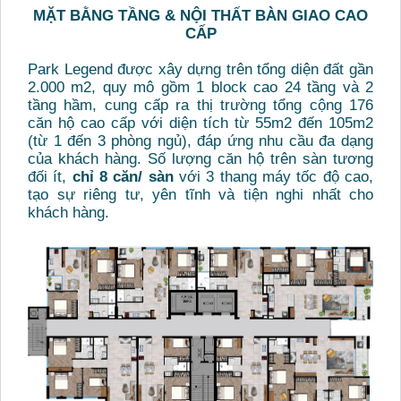
MẶT BẰNG TẦNG & NỘI THẤT BÀN GIAO CAO
CẤP
Park Legend được xây dựng trên tổng diện đất gần
2.000 m2, quy mô gồm 1 block cao 24 tầng và 2
tầng hầm, cung cấp ra thị trường tổng cộng 176
căn hộ cao cấp với diện tích từ 55m2 đến 105m2
(từ 1 đến 3 phòng ngủ), đáp ứng nhu cầu đa dạng
của khách hàng. Số lượng căn hộ trên sàn tương
đối ít,
chỉ 8 căn/ sàn
với 3 thang máy tốc độ cao,
tạo sự riêng tư, yên tĩnh và tiện nghi nhất cho
khách hàng.