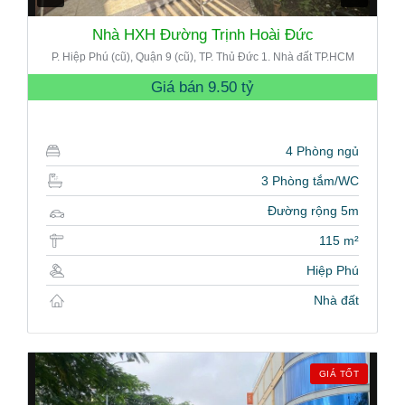
Nhà HXH Đường Trịnh Hoài Đức
P. Hiệp Phú (cũ), Quận 9 (cũ), TP. Thủ Đức 1. Nhà đất TP.HCM
Giá bán
9.50 tỷ
4 Phòng ngủ
3 Phòng tắm/WC
Đường rộng 5m
115 m²
Hiệp Phú
Nhà đất
GIÁ TỐT