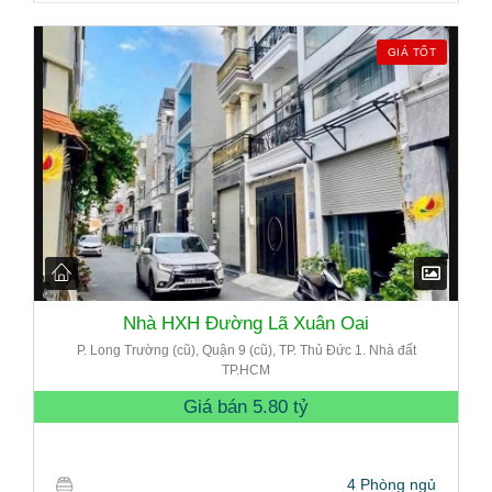
GIÁ TỐT
Nhà HXH Đường Lã Xuân Oai
P. Long Trường (cũ), Quận 9 (cũ), TP. Thủ Đức 1. Nhà đất
TP.HCM
Giá bán
5.80 tỷ
4 Phòng ngủ