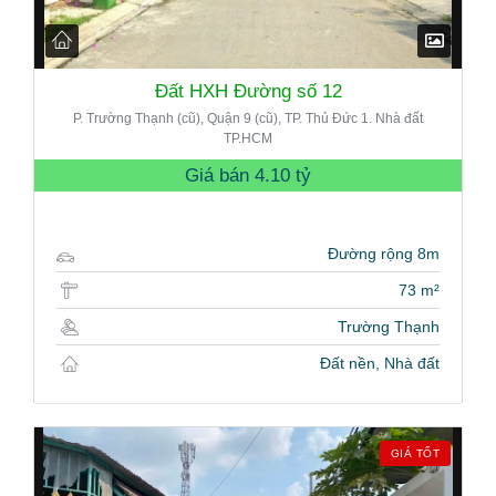
Đất HXH Đường số 12
P. Trường Thạnh (cũ), Quận 9 (cũ), TP. Thủ Đức 1. Nhà đất
TP.HCM
Giá bán
4.10 tỷ
Đường rộng 8m
73 m²
Trường Thạnh
Đất nền, Nhà đất
GIÁ TỐT