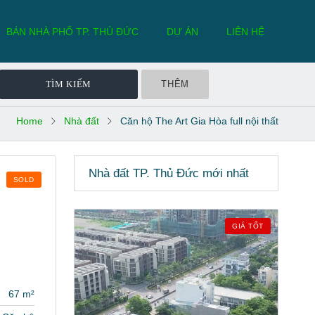
BÁN NHÀ PHỐ TP. THỦ ĐỨC
DỰ ÁN
LIÊN HỆ
THÊM
Home
Nhà đất
Căn hộ The Art Gia Hòa full nội thất
Nhà đất TP. Thủ Đức mới nhất
SOLD
GIÁ TỐT
67 m²