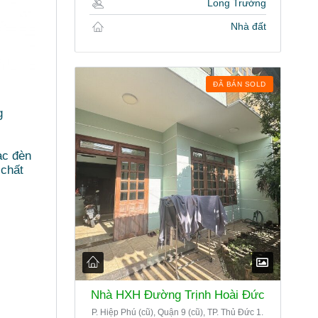
Long Trường
Nhà đất
ĐÃ BÁN SOLD
g
ạc đèn
 chất
Nhà HXH Đường Trịnh Hoài Đức
P. Hiệp Phú (cũ), Quận 9 (cũ), TP. Thủ Đức 1.