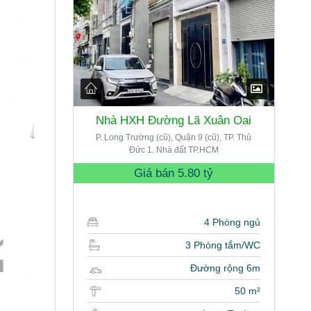
Nhà HXH Đường Lã Xuân Oai
P. Long Trường (cũ), Quận 9 (cũ), TP. Thủ
Đức 1. Nhà đất TP.HCM
Giá bán
5.80 tỷ
4 Phòng ngủ
3 Phòng tắm/WC
Đường rộng 6m
50 m²