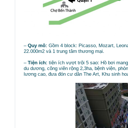
–
Quy mô:
Gồm 4 block: Picasso, Mozart, Leona
22.000m2 và 1 trung tâm thương mại.
–
Tiện ích:
tiện ích vựợt trội 5 sao: Hồ bơi ma
du dương, công viên rộng 2,3ha, bệnh viện, phò
lương cao, đưa đón cư dân The Art, Khu sinh hoạ