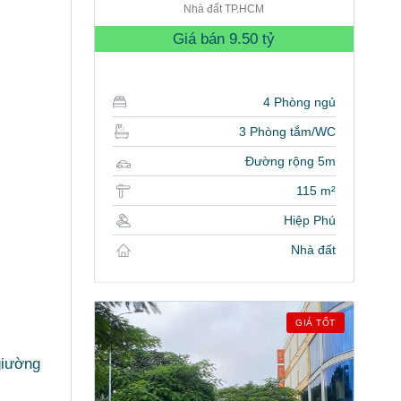
Nhà đất TP.HCM
Giá bán
9.50 tỷ
4 Phòng ngủ
3 Phòng tắm/WC
Đường rộng 5m
115 m²
Hiệp Phú
Nhà đất
GIÁ TỐT
giường