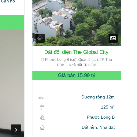
Căn hộ
Đất đối diện The Global City
P. Phước Long B (cũ), Quận 9 (cũ), TP. Thủ
Đức 1. Nhà đất TP.HCM
Giá bán
15.99 tỷ
Đường rộng 12m
125 m²
Phước Long B
Đất nền, Nhà đất