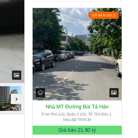
ĐÃ BÁN SOLD
Nhà MT Đường Bùi Tá Hán
P. An Phú (cũ), Quận 2 (cũ), TP. Thủ Đức 1.
Nhà đất TP.HCM
Giá bán
21.90 tỷ