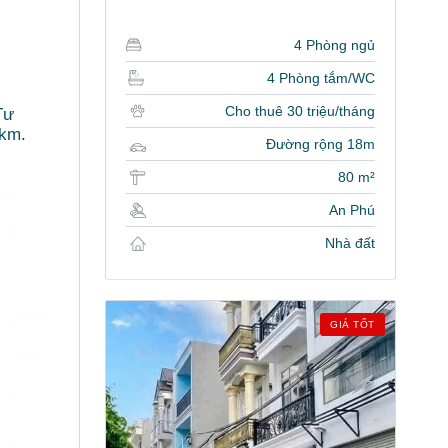
4 Phòng ngủ
4 Phòng tắm/WC
Cho thuê 30 triệu/tháng
Tư
1km.
Đường rộng 18m
80 m²
An Phú
Nhà đất
GIÁ TỐT