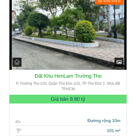
ĐÃ BÁN SOLD
Đất Khu HimLam Trường Thọ
P. Trường Thọ (cũ), Quận Thủ Đức (cũ), TP. Thủ Đức 1. Nhà đất
TP.HCM
Giá bán
9.80 tỷ
Đường rộng 10m
101 m²