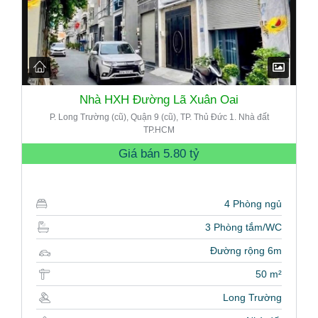
Nhà HXH Đường Lã Xuân Oai
P. Long Trường (cũ), Quận 9 (cũ), TP. Thủ Đức 1. Nhà đất
TP.HCM
Giá bán
5.80 tỷ
4 Phòng ngủ
3 Phòng tắm/WC
Đường rộng 6m
50 m²
Long Trường