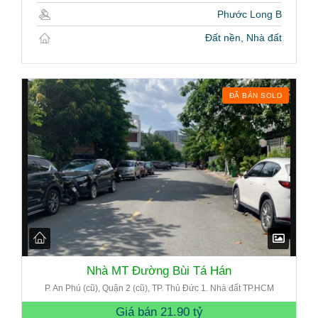
Phước Long B
Đất nền, Nhà đất
ĐÃ BÁN SOLD
Nhà MT Đường Bùi Tá Hán
P. An Phú (cũ), Quận 2 (cũ), TP. Thủ Đức 1. Nhà đất TP.HCM
Giá bán
21.90 tỷ