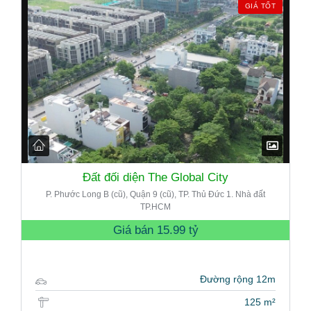
GIÁ TỐT
Đất đối diện The Global City
P. Phước Long B (cũ), Quận 9 (cũ), TP. Thủ Đức 1. Nhà đất
TP.HCM
Giá bán
15.99 tỷ
Đường rộng 12m
125 m²