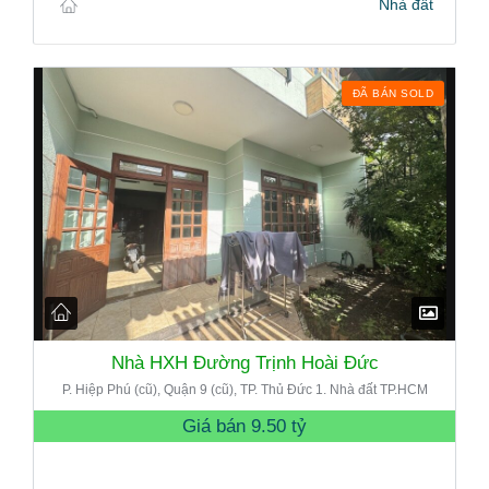
Nhà đất
ĐÃ BÁN SOLD
Nhà HXH Đường Trịnh Hoài Đức
P. Hiệp Phú (cũ), Quận 9 (cũ), TP. Thủ Đức 1. Nhà đất TP.HCM
Giá bán
9.50 tỷ