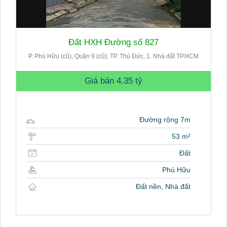
Đất HXH Đường số 827
P. Phú Hữu (cũ), Quận 9 (cũ), TP. Thủ Đức, 1. Nhà đất TP.HCM
Giá bán
4.35 tỷ
Đường rộng 7m
53 m²
Đất
Phú Hữu
Đất nền, Nhà đất