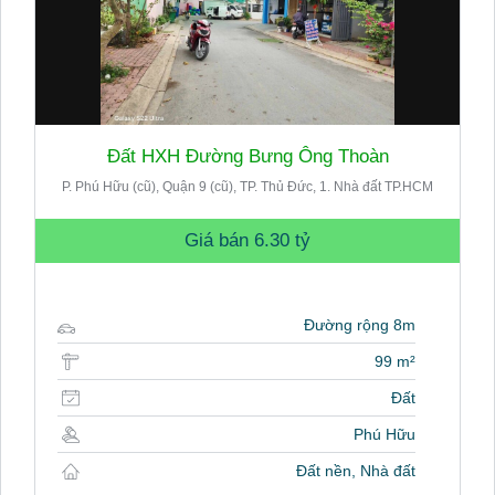
Đất HXH Đường Bưng Ông Thoàn
P. Phú Hữu (cũ), Quận 9 (cũ), TP. Thủ Đức, 1. Nhà đất TP.HCM
Giá bán
6.30 tỷ
Đường rộng 8m
99 m²
Đất
Phú Hữu
Đất nền, Nhà đất