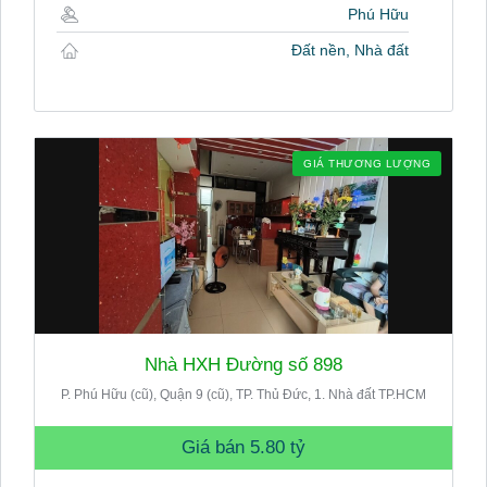
Phú Hữu
Đất nền, Nhà đất
GIÁ THƯƠNG LƯỢNG
Nhà HXH Đường số 898
P. Phú Hữu (cũ), Quận 9 (cũ), TP. Thủ Đức, 1. Nhà đất TP.HCM
Giá bán
5.80 tỷ