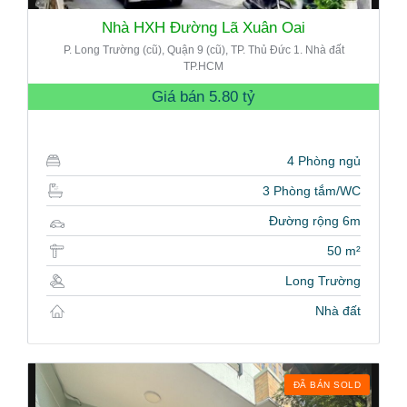
Nhà HXH Đường Lã Xuân Oai
P. Long Trường (cũ), Quận 9 (cũ), TP. Thủ Đức 1. Nhà đất
TP.HCM
Giá bán
5.80 tỷ
4 Phòng ngủ
3 Phòng tắm/WC
Đường rộng 6m
50 m²
Long Trường
Nhà đất
ĐÃ BÁN SOLD