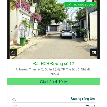
GIÁ THƯƠNG LƯỢNG
Đất HXH Đường số 12
P. Trường Thạnh (cũ), Quận 9 (cũ), TP. Thủ Đức 1. Nhà đất
TP.HCM
Giá bán
4.10 tỷ
Đường rộng 8m
73 m²