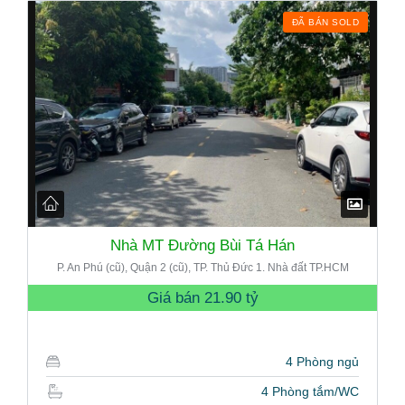
ĐÃ BÁN SOLD
Nhà MT Đường Bùi Tá Hán
P. An Phú (cũ), Quận 2 (cũ), TP. Thủ Đức 1. Nhà đất TP.HCM
Giá bán
21.90 tỷ
4 Phòng ngủ
4 Phòng tắm/WC