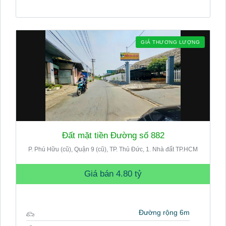
GIÁ THƯƠNG LƯỢNG
Đất mặt tiền Đường số 882
P. Phú Hữu (cũ), Quận 9 (cũ), TP. Thủ Đức, 1. Nhà đất TP.HCM
Giá bán
4.80 tỷ
Đường rộng 6m