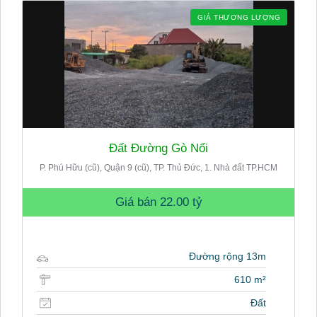
GIÁ THƯƠNG LƯỢNG
Đất Đường Gò Nổi
P. Phú Hữu (cũ), Quận 9 (cũ), TP. Thủ Đức, 1. Nhà đất TP.HCM
Giá bán
22.00 tỷ
Đường rộng 13m
610 m²
Đất