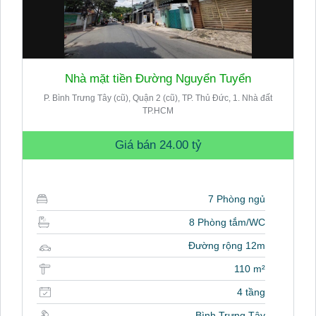
Nhà mặt tiền Đường Nguyển Tuyển
P. Bình Trưng Tây (cũ), Quận 2 (cũ), TP. Thủ Đức, 1. Nhà đất
TP.HCM
Giá bán
24.00 tỷ
7 Phòng ngủ
8 Phòng tắm/WC
Đường rộng 12m
110 m²
4 tầng
Bình Trưng Tây