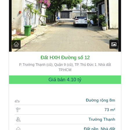
Đất HXH Đường số 12
P. Trường Thạnh (cũ), Quận 9 (cũ), TP. Thủ Đức 1. Nhà đất
TP.HCM
Giá bán
4.10 tỷ
Đường rộng 8m
73 m²
Trường Thạnh
Đất nền, Nhà đất