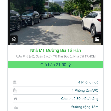
Nhà MT Đường Bùi Tá Hán
P. An Phú (cũ), Quận 2 (cũ), TP. Thủ Đức 1. Nhà đất TP.HCM
Giá bán
21.90 tỷ
4 Phòng ngủ
4 Phòng tắm/WC
Cho thuê 30 triệu/tháng
Đường rộng 18m