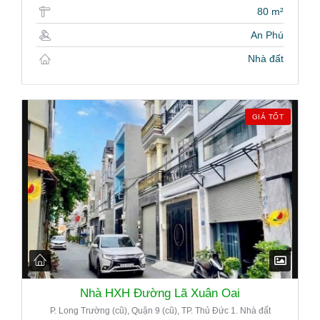
80 m²
An Phú
Nhà đất
GIÁ TỐT
Nhà HXH Đường Lã Xuân Oai
P. Long Trường (cũ), Quận 9 (cũ), TP. Thủ Đức 1. Nhà đất