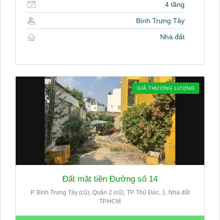
4 tầng
Bình Trưng Tây
Nhà đất
GIÁ THƯƠNG LƯỢNG
Đất mặt tiền Đường số 14
P. Bình Trưng Tây (cũ), Quận 2 (cũ), TP. Thủ Đức, 1. Nhà đất
TP.HCM