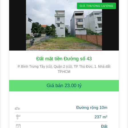
GIÁ THƯƠNG LƯỢNG
Đất mặt tiền Đường số 43
P. Bình Trưng Tây (cũ), Quận 2 (cũ), TP. Thủ Đức, 1. Nhà đất
TP.HCM
Giá bán
23.00 tỷ
Đường rộng 10m
237 m²
Đất