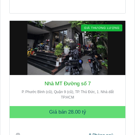
GIÁ THƯƠNG LƯỢNG
Nhà MT Đường số 7
P. Phước Bình (cũ), Quận 9 (cũ), TP. Thủ Đức, 1. Nhà đất
TP.HCM
Giá bán
28.00 tỷ