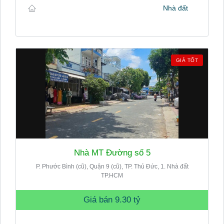
Nhà đất
GIÁ TỐT
Nhà MT Đường số 5
P. Phước Bình (cũ), Quận 9 (cũ), TP. Thủ Đức, 1. Nhà đất
TP.HCM
Giá bán
9.30 tỷ