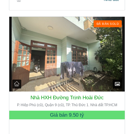
ĐÃ BÁN SOLD
Nhà HXH Đường Trịnh Hoài Đức
P. Hiệp Phú (cũ), Quận 9 (cũ), TP. Thủ Đức 1. Nhà đất TP.HCM
Giá bán
9.50 tỷ