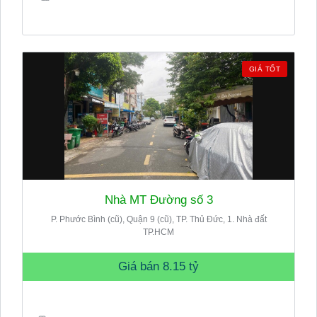
GIÁ TỐT
Nhà MT Đường số 3
P. Phước Bình (cũ), Quận 9 (cũ), TP. Thủ Đức, 1. Nhà đất
TP.HCM
Giá bán
8.15 tỷ