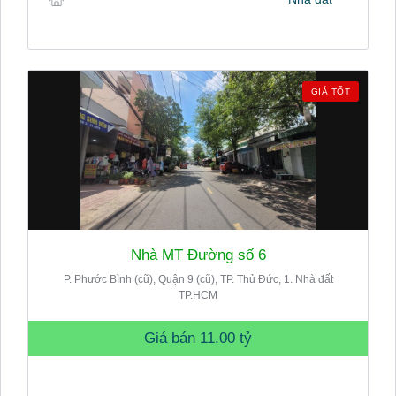
GIÁ TỐT
Nhà MT Đường số 6
P. Phước Bình (cũ), Quận 9 (cũ), TP. Thủ Đức, 1. Nhà đất
TP.HCM
Giá bán
11.00 tỷ