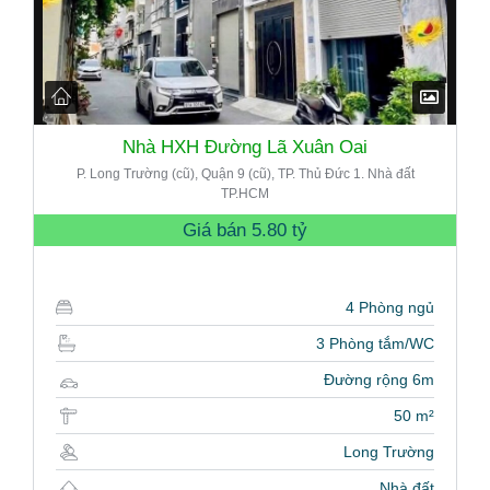
Nhà HXH Đường Lã Xuân Oai
P. Long Trường (cũ), Quận 9 (cũ), TP. Thủ Đức 1. Nhà đất
TP.HCM
Giá bán
5.80 tỷ
4 Phòng ngủ
3 Phòng tắm/WC
Đường rộng 6m
50 m²
Long Trường
Nhà đất