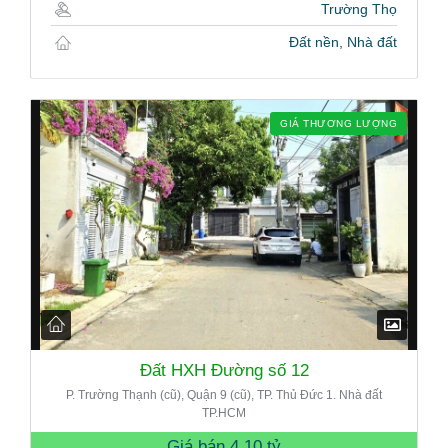
Trường Thọ
Đất nền, Nhà đất
GIÁ THƯƠNG LƯỢNG
Đất HXH Đường số 12
P. Trường Thạnh (cũ), Quận 9 (cũ), TP. Thủ Đức 1. Nhà đất
TP.HCM
Giá bán
4.10 tỷ