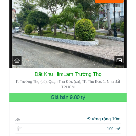
Đất Khu HimLam Trường Thọ
P. Trường Thọ (cũ), Quận Thủ Đức (cũ), TP. Thủ Đức 1. Nhà đất
TP.HCM
Giá bán
9.80 tỷ
Đường rộng 10m
101 m²