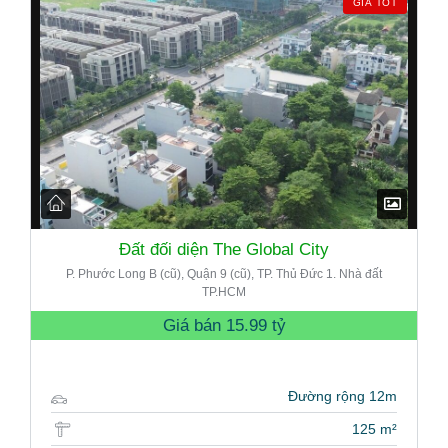
GIÁ TỐT
Đất đối diện The Global City
P. Phước Long B (cũ), Quận 9 (cũ), TP. Thủ Đức 1. Nhà đất
TP.HCM
Giá bán
15.99 tỷ
Đường rộng 12m
125 m²