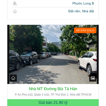
Phước Long B
Đất nền, Nhà đất
ĐÃ BÁN SOLD
Nhà MT Đường Bùi Tá Hán
P. An Phú (cũ), Quận 2 (cũ), TP. Thủ Đức 1. Nhà đất TP.HCM
Giá bán
21.90 tỷ