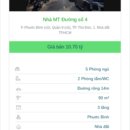
Nhà MT Đường số 4
P. Phước Bình (cũ), Quận 9 (cũ), TP. Thủ Đức, 1. Nhà đất
TP.HCM
Giá bán
10.70 tỷ
5 Phòng ngủ
2 Phòng tắm/WC
Đường rộng 14m
90 m²
3 tầng
Phước Bình
Nhà đất