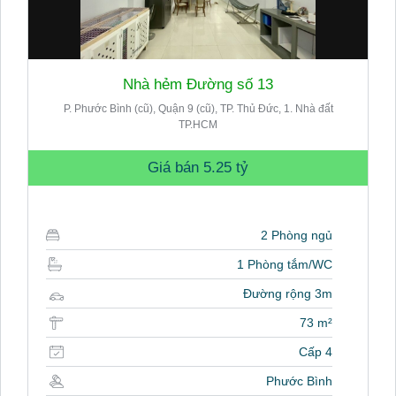
Nhà hẻm Đường số 13
P. Phước Bình (cũ), Quận 9 (cũ), TP. Thủ Đức, 1. Nhà đất
TP.HCM
Giá bán
5.25 tỷ
2 Phòng ngủ
1 Phòng tắm/WC
Đường rộng 3m
73 m²
Cấp 4
Phước Bình