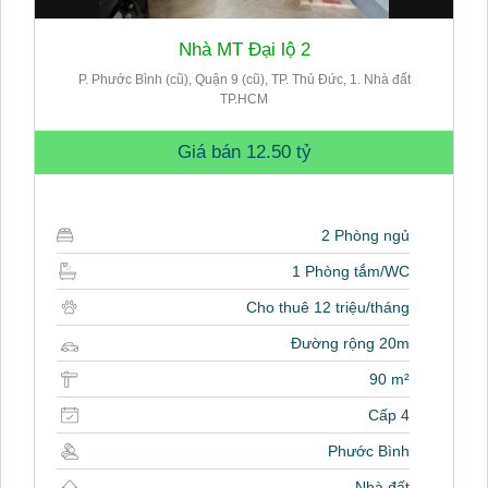
Nhà MT Đại lộ 2
P. Phước Bình (cũ), Quận 9 (cũ), TP. Thủ Đức, 1. Nhà đất
TP.HCM
Giá bán
12.50 tỷ
2 Phòng ngủ
1 Phòng tắm/WC
Cho thuê 12 triệu/tháng
Đường rộng 20m
90 m²
Cấp 4
Phước Bình
Nhà đất