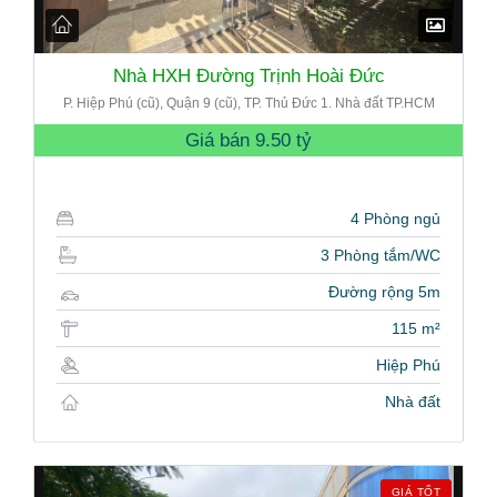
Nhà HXH Đường Trịnh Hoài Đức
P. Hiệp Phú (cũ), Quận 9 (cũ), TP. Thủ Đức 1. Nhà đất TP.HCM
Giá bán
9.50 tỷ
4 Phòng ngủ
3 Phòng tắm/WC
Đường rộng 5m
115 m²
Hiệp Phú
Nhà đất
GIÁ TỐT