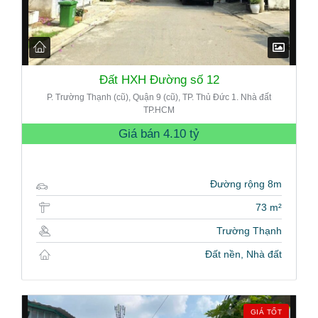
Đất HXH Đường số 12
P. Trường Thạnh (cũ), Quận 9 (cũ), TP. Thủ Đức 1. Nhà đất
TP.HCM
Giá bán
4.10 tỷ
Đường rộng 8m
73 m²
Trường Thạnh
Đất nền, Nhà đất
GIÁ TỐT