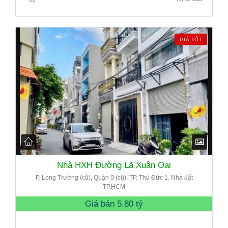
GIÁ TỐT
Nhà HXH Đường Lã Xuân Oai
P. Long Trường (cũ), Quận 9 (cũ), TP. Thủ Đức 1. Nhà đất
TP.HCM
Giá bán
5.80 tỷ