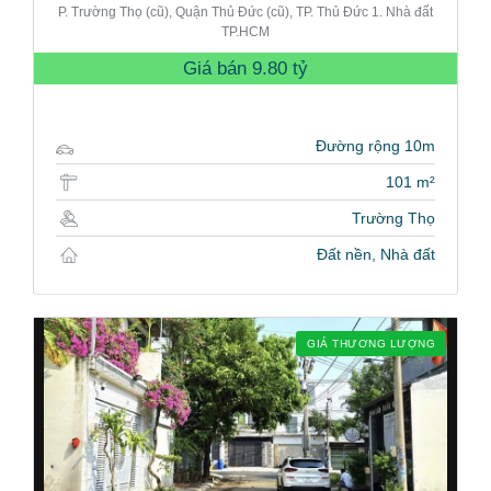
P. Trường Thọ (cũ), Quận Thủ Đức (cũ), TP. Thủ Đức 1. Nhà đất
TP.HCM
Giá bán
9.80 tỷ
Đường rộng 10m
101 m²
Trường Thọ
Đất nền, Nhà đất
GIÁ THƯƠNG LƯỢNG