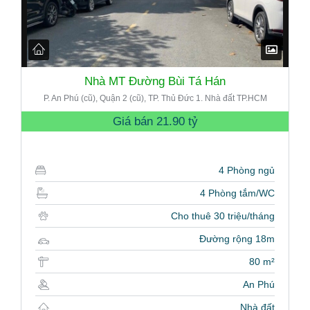
Nhà MT Đường Bùi Tá Hán
P. An Phú (cũ), Quận 2 (cũ), TP. Thủ Đức 1. Nhà đất TP.HCM
Giá bán
21.90 tỷ
4 Phòng ngủ
4 Phòng tắm/WC
Cho thuê 30 triệu/tháng
Đường rộng 18m
80 m²
An Phú
Nhà đất