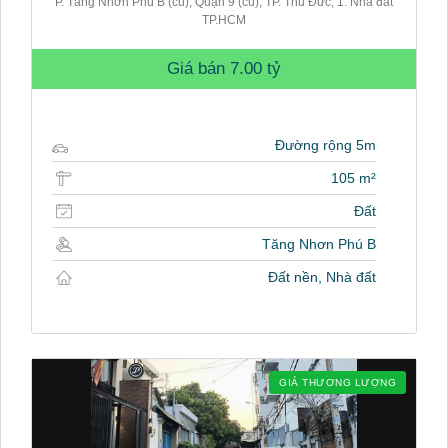
P. Tăng Nhơn Phú B (cũ), Quận 9 (cũ), TP. Thủ Đức, 1. Nhà đất
TP.HCM
Giá bán
7.00 tỷ
Đường rộng 5m
105 m²
Đất
Tăng Nhơn Phú B
Đất nền, Nhà đất
GIÁ THƯƠNG LƯỢNG