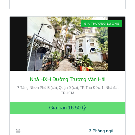
GIÁ THƯƠNG LƯỢNG
Nhà HXH Đường Trương Văn Hải
P. Tăng Nhơn Phú B (cũ), Quận 9 (cũ), TP. Thủ Đức, 1. Nhà đất
TP.HCM
Giá bán
16.50 tỷ
3 Phòng ngủ