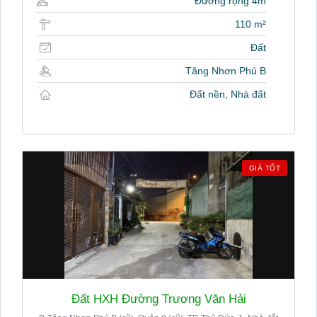
Đường rộng 4m
110 m²
Đất
Tăng Nhơn Phú B
Đất nền, Nhà đất
GIÁ TỐT
Đất HXH Đường Trương Văn Hải