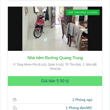
GIÁ THƯƠNG LƯỢNG
Nhà hẻm Đường Quang Trung
P. Tăng Nhơn Phú B (cũ), Quận 9 (cũ), TP. Thủ Đức, 1. Nhà đất
TP.HCM
Giá bán
5.50 tỷ
2 Phòng ngủ
1 Phòng tắm/WC