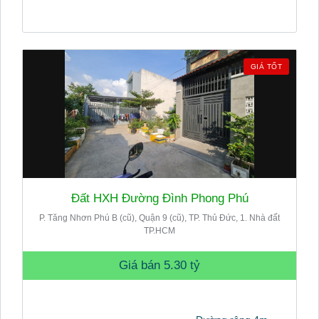
GIÁ TỐT
Đất HXH Đường Đình Phong Phú
P. Tăng Nhơn Phú B (cũ), Quận 9 (cũ), TP. Thủ Đức, 1. Nhà đất
TP.HCM
Giá bán
5.30 tỷ