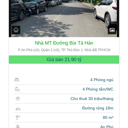
Nhà MT Đường Bùi Tá Hán
P. An Phú (cũ), Quận 2 (cũ), TP. Thủ Đức 1. Nhà đất TP.HCM
Giá bán
21.90 tỷ
4 Phòng ngủ
4 Phòng tắm/WC
Cho thuê 30 triệu/tháng
Đường rộng 18m
80 m²
An Phú