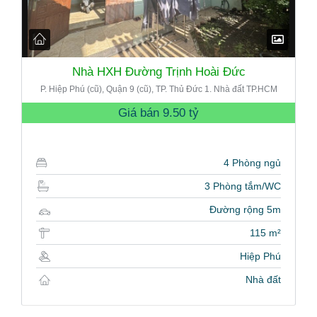
Nhà HXH Đường Trịnh Hoài Đức
P. Hiệp Phú (cũ), Quận 9 (cũ), TP. Thủ Đức 1. Nhà đất TP.HCM
Giá bán
9.50 tỷ
4 Phòng ngủ
3 Phòng tắm/WC
Đường rộng 5m
115 m²
Hiệp Phú
Nhà đất