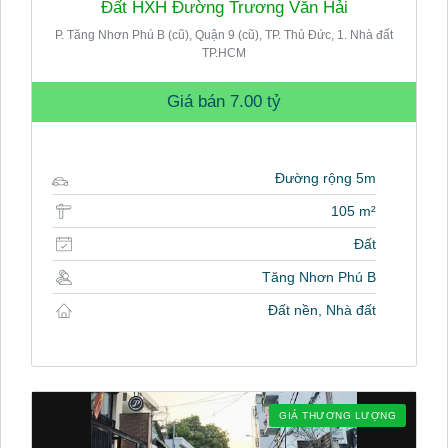
Đất HXH Đường Trương Văn Hải
P. Tăng Nhơn Phú B (cũ), Quận 9 (cũ), TP. Thủ Đức, 1. Nhà đất
TP.HCM
Giá bán
7.00 tỷ
Đường rộng 5m
105 m²
Đất
Tăng Nhơn Phú B
Đất nền, Nhà đất
GIÁ THƯƠNG LƯỢNG