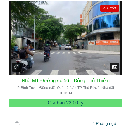
GIÁ TỐT
Nhà MT Đường số 56 - Đông Thủ Thiêm
P. Bình Trưng Đông (cũ), Quận 2 (cũ), TP. Thủ Đức 1. Nhà đất
TP.HCM
Giá bán
22.00 tỷ
4 Phòng ngủ