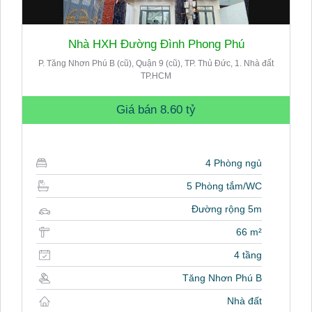
Nhà HXH Đường Đình Phong Phú
P. Tăng Nhơn Phú B (cũ), Quận 9 (cũ), TP. Thủ Đức, 1. Nhà đất
TP.HCM
Giá bán
8.60 tỷ
4 Phòng ngủ
5 Phòng tắm/WC
Đường rộng 5m
66 m²
4 tầng
Tăng Nhơn Phú B
Nhà đất