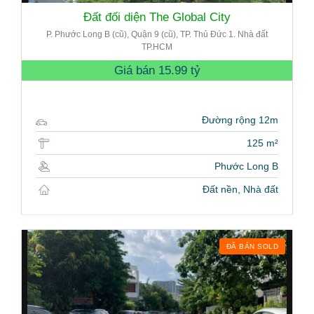
Đất đối diện The Global City
P. Phước Long B (cũ), Quận 9 (cũ), TP. Thủ Đức 1. Nhà đất
TP.HCM
Giá bán
15.99 tỷ
Đường rộng 12m
125 m²
Phước Long B
Đất nền, Nhà đất
ĐÃ BÁN SOLD