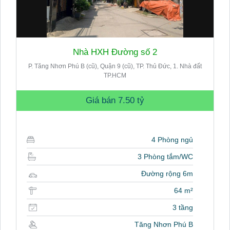
Nhà HXH Đường số 2
P. Tăng Nhơn Phú B (cũ), Quận 9 (cũ), TP. Thủ Đức, 1. Nhà đất
TP.HCM
Giá bán
7.50 tỷ
4 Phòng ngủ
3 Phòng tắm/WC
Đường rộng 6m
64 m²
3 tầng
Tăng Nhơn Phú B