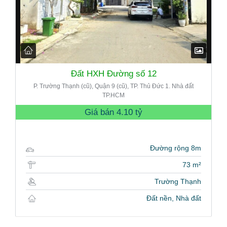
Đất HXH Đường số 12
P. Trường Thạnh (cũ), Quận 9 (cũ), TP. Thủ Đức 1. Nhà đất
TP.HCM
Giá bán
4.10 tỷ
Đường rộng 8m
73 m²
Trường Thạnh
Đất nền, Nhà đất