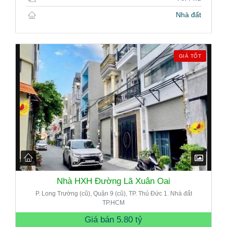
Nhà đất
GIÁ TỐT
Nhà HXH Đường Lã Xuân Oai
P. Long Trường (cũ), Quận 9 (cũ), TP. Thủ Đức 1. Nhà đất
TP.HCM
Giá bán
5.80 tỷ