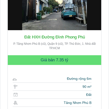
Đất HXH Đường Đình Phong Phú
P. Tăng Nhơn Phú B (cũ), Quận 9 (cũ), TP. Thủ Đức, 1. Nhà đất
TP.HCM
Giá bán
7.35 tỷ
Đường rộng 6m
90 m²
Đất
Tăng Nhơn Phú B