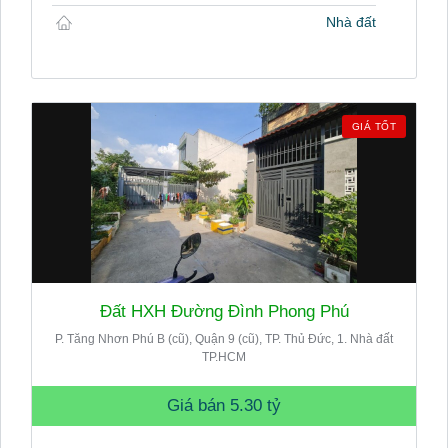
Nhà đất
GIÁ TỐT
Đất HXH Đường Đình Phong Phú
P. Tăng Nhơn Phú B (cũ), Quận 9 (cũ), TP. Thủ Đức, 1. Nhà đất
TP.HCM
Giá bán
5.30 tỷ