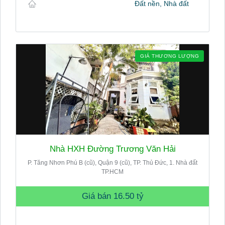
Đất nền, Nhà đất
GIÁ THƯƠNG LƯỢNG
Nhà HXH Đường Trương Văn Hải
P. Tăng Nhơn Phú B (cũ), Quận 9 (cũ), TP. Thủ Đức, 1. Nhà đất
TP.HCM
Giá bán
16.50 tỷ