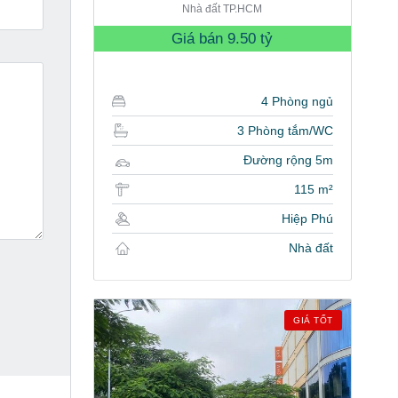
Nhà đất TP.HCM
Giá bán
9.50 tỷ
4 Phòng ngủ
3 Phòng tắm/WC
Đường rộng 5m
115 m²
Hiệp Phú
Nhà đất
GIÁ TỐT