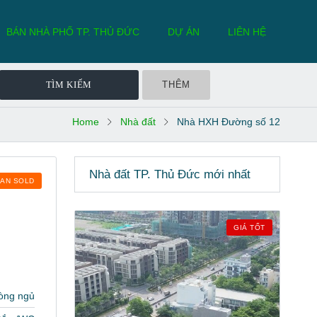
BÁN NHÀ PHỐ TP. THỦ ĐỨC
DỰ ÁN
LIÊN HỆ
THÊM
Home
Nhà đất
Nhà HXH Đường số 12
Nhà đất TP. Thủ Đức mới nhất
BAN SOLD
GIÁ TỐT
òng ngủ