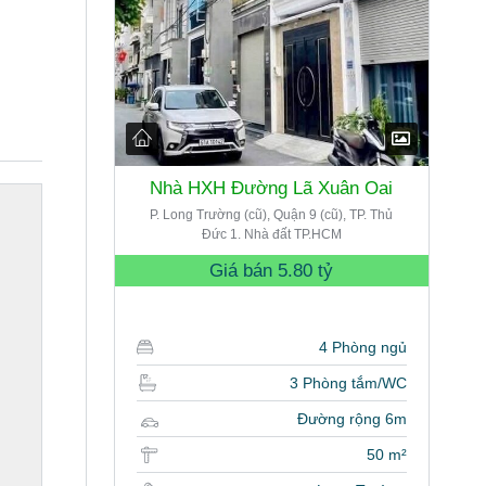
Nhà HXH Đường Lã Xuân Oai
P. Long Trường (cũ), Quận 9 (cũ), TP. Thủ
Đức 1. Nhà đất TP.HCM
Giá bán
5.80 tỷ
4 Phòng ngủ
3 Phòng tắm/WC
Đường rộng 6m
50 m²