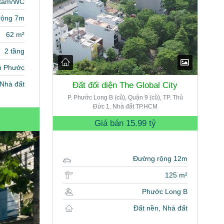
 tắm/WC
rộng 7m
62 m²
2 tầng
h Phước
Nhà đất
Đất đối diện The Global City
P. Phước Long B (cũ), Quận 9 (cũ), TP. Thủ
Đức 1. Nhà đất TP.HCM
Giá bán
15.99 tỷ
Đường rộng 12m
125 m²
Phước Long B
Đất nền, Nhà đất