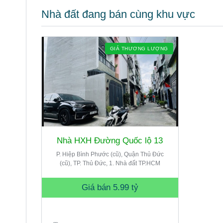
Nhà đất đang bán cùng khu vực
GIÁ THƯƠNG LƯỢNG
Nhà HXH Đường Quốc lộ 13
P. Hiệp Bình Phước (cũ), Quận Thủ Đức
(cũ), TP. Thủ Đức, 1. Nhà đất TP.HCM
Giá bán
5.99 tỷ