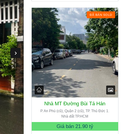
ĐÃ BÁN SOLD
Nhà MT Đường Bùi Tá Hán
P. An Phú (cũ), Quận 2 (cũ), TP. Thủ Đức 1.
Nhà đất TP.HCM
Giá bán
21.90 tỷ