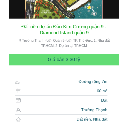
Đất nền dự án Đảo Kim Cương quận 9 -
Diamond Island quận 9
P. Trường Thạnh (cũ), Quận 9 (cũ), TP. Thủ Đức, 1. Nhà đất
TP.HCM, 2. Dự án tại TP.HCM
Giá bán
3.30 tỷ
Đường rộng 7m
60 m²
Đất
Trường Thạnh
Đất nền, Nhà đất