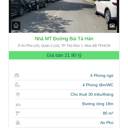
Nhà MT Đường Bùi Tá Hán
P. An Phú (cũ), Quận 2 (cũ), TP. Thủ Đức 1. Nhà đất TP.HCM
Giá bán
21.90 tỷ
4 Phòng ngủ
4 Phòng tắm/WC
Cho thuê 30 triệu/tháng
Đường rộng 18m
80 m²
An Phú