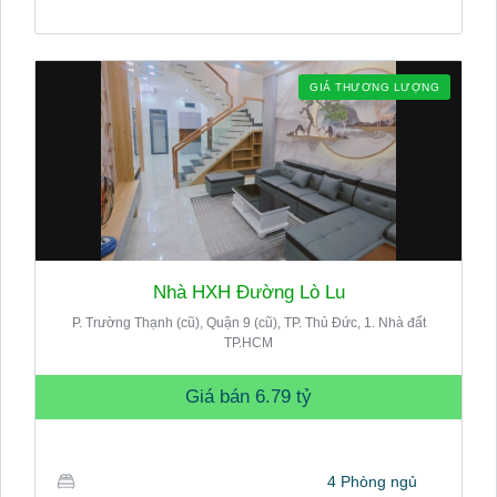
GIÁ THƯƠNG LƯỢNG
Nhà HXH Đường Lò Lu
P. Trường Thạnh (cũ), Quận 9 (cũ), TP. Thủ Đức, 1. Nhà đất
TP.HCM
Giá bán
6.79 tỷ
4 Phòng ngủ