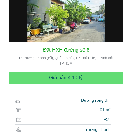
Đất HXH đường số 8
P. Trường Thạnh (cũ), Quận 9 (cũ), TP. Thủ Đức, 1. Nhà đất
TP.HCM
Giá bán
4.10 tỷ
Đường rộng 9m
61 m²
Đất
Trường Thạnh