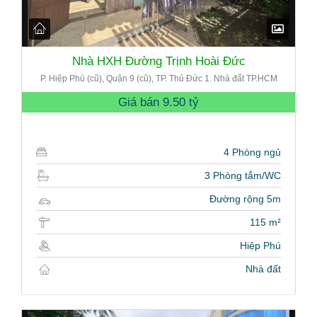
Nhà HXH Đường Trịnh Hoài Đức
P. Hiệp Phú (cũ), Quận 9 (cũ), TP. Thủ Đức 1. Nhà đất TP.HCM
Giá bán
9.50 tỷ
4 Phòng ngủ
3 Phòng tắm/WC
Đường rộng 5m
115 m²
Hiệp Phú
Nhà đất