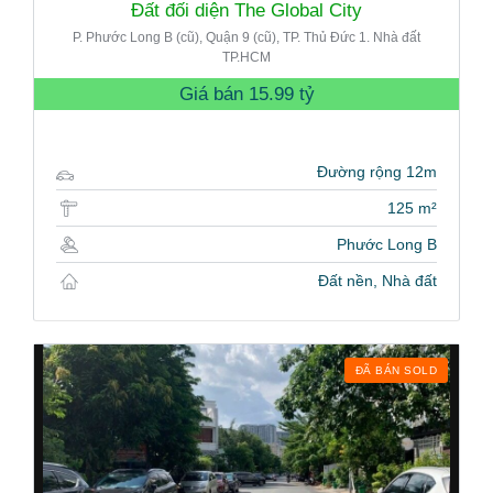
Đất đối diện The Global City
P. Phước Long B (cũ), Quận 9 (cũ), TP. Thủ Đức 1. Nhà đất
TP.HCM
Giá bán
15.99 tỷ
Đường rộng 12m
125 m²
Phước Long B
Đất nền, Nhà đất
ĐÃ BÁN SOLD