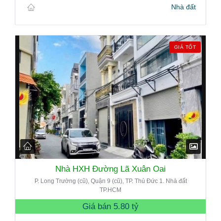
Nhà đất
GIÁ TỐT
Nhà HXH Đường Lã Xuân Oai
P. Long Trường (cũ), Quận 9 (cũ), TP. Thủ Đức 1. Nhà đất
TP.HCM
Giá bán
5.80 tỷ