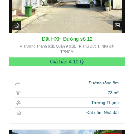
Đất HXH Đường số 12
P. Trường Thạnh (cũ), Quận 9 (cũ), TP. Thủ Đức 1. Nhà đất
TP.HCM
Giá bán
4.10 tỷ
Đường rộng 8m
73 m²
Trường Thạnh
Đất nền, Nhà đất