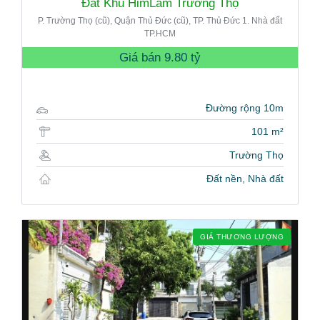
Đất Khu HimLam Trường Thọ
P. Trường Thọ (cũ), Quận Thủ Đức (cũ), TP. Thủ Đức 1. Nhà đất
TP.HCM
Giá bán
9.80 tỷ
Đường rộng 10m
101 m²
Trường Thọ
Đất nền, Nhà đất
GIÁ THƯƠNG LƯỢNG