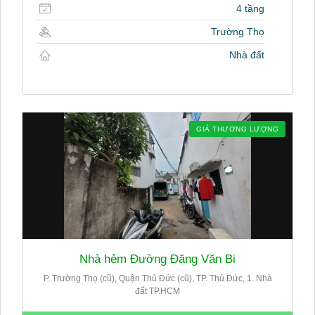
4 tầng
Trường Thọ
Nhà đất
GIÁ THƯƠNG LƯỢNG
Nhà hẻm Đường Đặng Văn Bi
P. Trường Thọ (cũ), Quận Thủ Đức (cũ), TP. Thủ Đức, 1. Nhà
đất TP.HCM