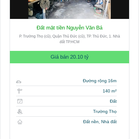
Đất mặt tiền Nguyễn Văn Bá
P. Trường Thọ (cũ), Quận Thủ Đức (cũ), TP. Thủ Đức, 1. Nhà
đất TP.HCM
Giá bán
20.10 tỷ
Đường rộng 16m
140 m²
Đất
Trường Thọ
Đất nền, Nhà đất