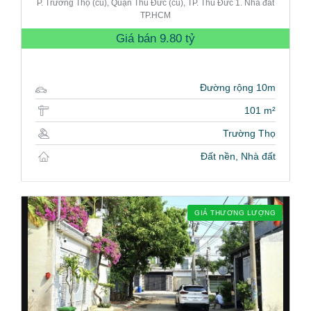
P. Trường Thọ (cũ), Quận Thủ Đức (cũ), TP. Thủ Đức 1. Nhà đất
TP.HCM
Giá bán
9.80 tỷ
Đường rộng 10m
101 m²
Trường Thọ
Đất nền, Nhà đất
GIÁ THƯƠNG LƯỢNG