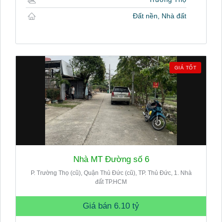
Đất nền, Nhà đất
GIÁ TỐT
Nhà MT Đường số 6
P. Trường Thọ (cũ), Quận Thủ Đức (cũ), TP. Thủ Đức, 1. Nhà
đất TP.HCM
Giá bán
6.10 tỷ