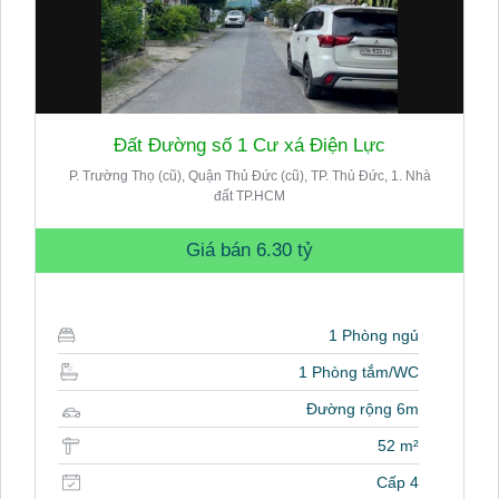
Đất Đường số 1 Cư xá Điện Lực
P. Trường Thọ (cũ), Quận Thủ Đức (cũ), TP. Thủ Đức, 1. Nhà
đất TP.HCM
Giá bán
6.30 tỷ
1 Phòng ngủ
1 Phòng tắm/WC
Đường rộng 6m
52 m²
Cấp 4