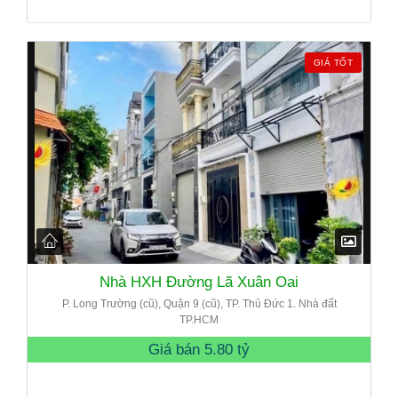
GIÁ TỐT
Nhà HXH Đường Lã Xuân Oai
P. Long Trường (cũ), Quận 9 (cũ), TP. Thủ Đức 1. Nhà đất
TP.HCM
Giá bán
5.80 tỷ