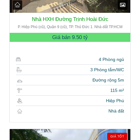
Nhà HXH Đường Trịnh Hoài Đức
P. Hiệp Phú (cũ), Quận 9 (cũ), TP. Thủ Đức 1. Nhà đất TP.HCM
Giá bán
9.50 tỷ
4 Phòng ngủ
3 Phòng tắm/WC
Đường rộng 5m
115 m²
Hiệp Phú
Nhà đất
GIÁ TỐT