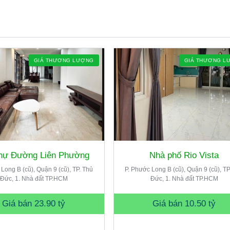
GIÁ THƯƠNG LƯỢNG
GIÁ THƯƠNG L
thự Đường Liên Phường
Nhà phố Rio Vista
Long B (cũ), Quận 9 (cũ), TP. Thủ
P. Phước Long B (cũ), Quận 9 (cũ), TP
Đức, 1. Nhà đất TP.HCM
Đức, 1. Nhà đất TP.HCM
Giá bán
23.90 tỷ
Giá bán
10.50 tỷ