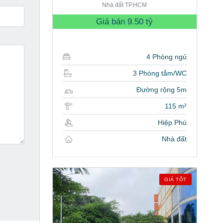
Nhà đất TP.HCM
Giá bán
9.50 tỷ
4 Phòng ngủ
3 Phòng tắm/WC
Đường rộng 5m
115 m²
Hiệp Phú
Nhà đất
GIÁ TỐT