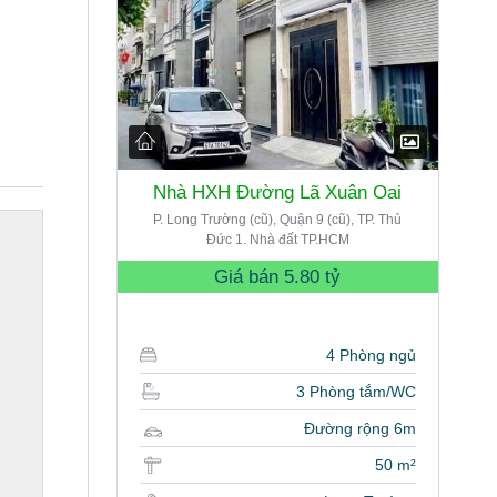
Nhà HXH Đường Lã Xuân Oai
P. Long Trường (cũ), Quận 9 (cũ), TP. Thủ
Đức 1. Nhà đất TP.HCM
Giá bán
5.80 tỷ
4 Phòng ngủ
3 Phòng tắm/WC
Đường rộng 6m
50 m²