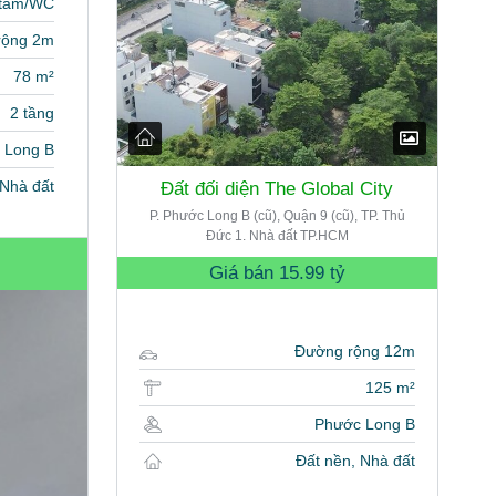
 tắm/WC
rộng 2m
78 m²
2 tầng
 Long B
Nhà đất
Đất đối diện The Global City
P. Phước Long B (cũ), Quận 9 (cũ), TP. Thủ
Đức 1. Nhà đất TP.HCM
Giá bán
15.99 tỷ
Đường rộng 12m
125 m²
Phước Long B
Đất nền, Nhà đất