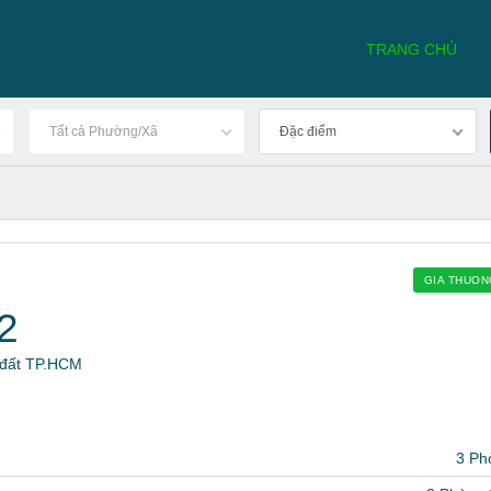
TRANG CHỦ
Tất cả Phường/Xã
Đặc điểm
GIA THUO
2
à đất TP.HCM
3 Ph