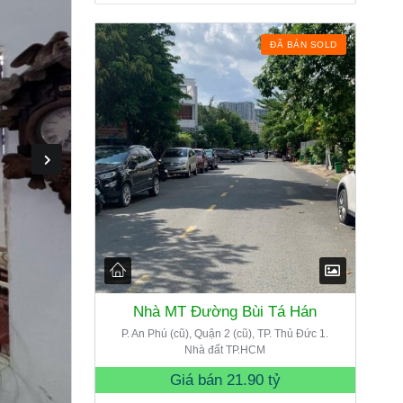
ĐÃ BÁN SOLD
Nhà MT Đường Bùi Tá Hán
P. An Phú (cũ), Quận 2 (cũ), TP. Thủ Đức 1.
Nhà đất TP.HCM
Giá bán
21.90 tỷ