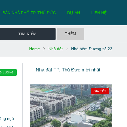
BÁN NHÀ PHỐ TP. THỦ ĐỨC
DỰ ÁN
LIÊN HỆ
THÊM
Home
Nhà đất
Nhà hẻm Đường số 22
Nhà đất TP. Thủ Đức mới nhất
NG LUONG
GIÁ TỐT
òng ngủ