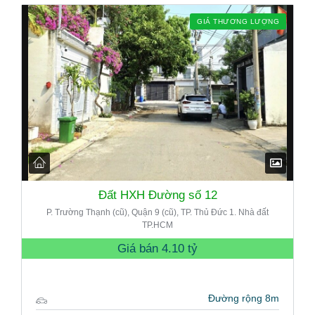
GIÁ THƯƠNG LƯỢNG
Đất HXH Đường số 12
P. Trường Thạnh (cũ), Quận 9 (cũ), TP. Thủ Đức 1. Nhà đất
TP.HCM
Giá bán
4.10 tỷ
Đường rộng 8m