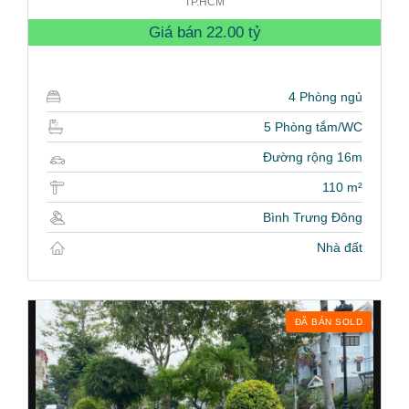
TP.HCM
Giá bán
22.00 tỷ
4 Phòng ngủ
5 Phòng tắm/WC
Đường rộng 16m
110 m²
Bình Trưng Đông
Nhà đất
ĐÃ BÁN SOLD