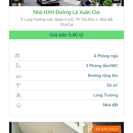
Nhà HXH Đường Lã Xuân Oai
P. Long Trường (cũ), Quận 9 (cũ), TP. Thủ Đức 1. Nhà đất
TP.HCM
Giá bán
5.80 tỷ
4 Phòng ngủ
3 Phòng tắm/WC
Đường rộng 6m
50 m²
Long Trường
Nhà đất
ĐÃ BÁN SOLD