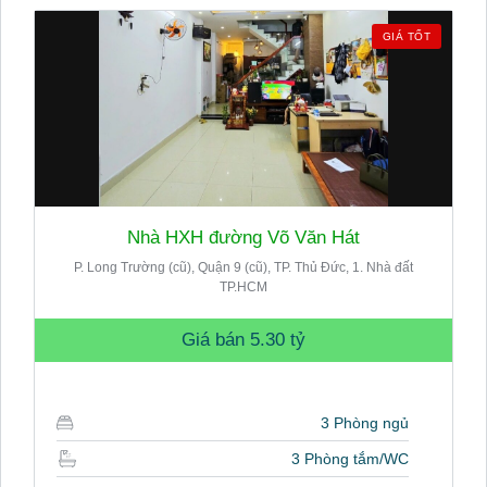
GIÁ TỐT
Nhà HXH đường Võ Văn Hát
P. Long Trường (cũ), Quận 9 (cũ), TP. Thủ Đức, 1. Nhà đất
TP.HCM
Giá bán
5.30 tỷ
3 Phòng ngủ
3 Phòng tắm/WC