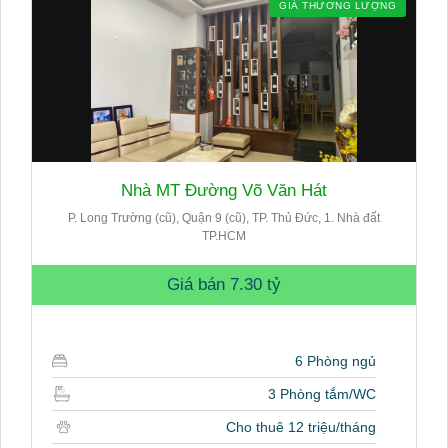
GIÁ THƯƠNG LƯỢNG
Nhà MT Đường Võ Văn Hát
P. Long Trường (cũ), Quận 9 (cũ), TP. Thủ Đức, 1. Nhà đất
TP.HCM
Giá bán
7.30 tỷ
6 Phòng ngủ
3 Phòng tắm/WC
Cho thuê 12 triệu/tháng