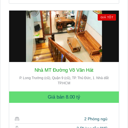
GIÁ TỐT
Nhà MT Đường Võ Văn Hát
P. Long Trường (cũ), Quận 9 (cũ), TP. Thủ Đức, 1. Nhà đất
TP.HCM
Giá bán
8.00 tỷ
2 Phòng ngủ