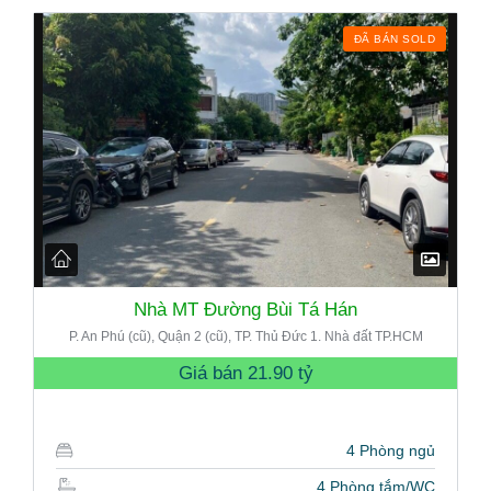
ĐÃ BÁN SOLD
Nhà MT Đường Bùi Tá Hán
P. An Phú (cũ), Quận 2 (cũ), TP. Thủ Đức 1. Nhà đất TP.HCM
Giá bán
21.90 tỷ
4 Phòng ngủ
4 Phòng tắm/WC