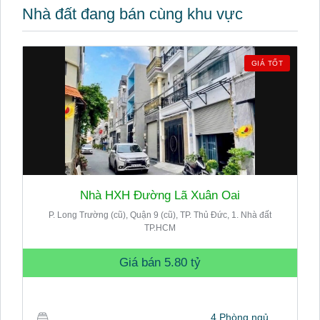
Nhà đất đang bán cùng khu vực
GIÁ TỐT
Nhà HXH Đường Lã Xuân Oai
P. Long Trường (cũ), Quận 9 (cũ), TP. Thủ Đức, 1. Nhà đất
TP.HCM
Giá bán
5.80 tỷ
4 Phòng ngủ