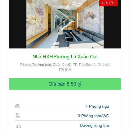
GIÁ TỐT
Nhà HXH Đường Lã Xuân Oai
P. Long Trường (cũ), Quận 9 (cũ), TP. Thủ Đức, 1. Nhà đất
TP.HCM
Giá bán
6.50 tỷ
4 Phòng ngủ
3 Phòng tắm/WC
Đường rộng 6m