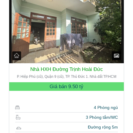
Nhà HXH Đường Trịnh Hoài Đức
P. Hiệp Phú (cũ), Quận 9 (cũ), TP. Thủ Đức 1. Nhà đất TP.HCM
Giá bán
9.50 tỷ
4 Phòng ngủ
3 Phòng tắm/WC
Đường rộng 5m