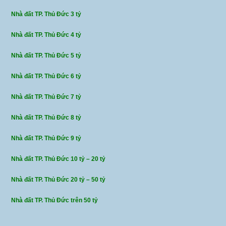
Nhà đất TP. Thủ Đức 3 tỷ
Nhà đất TP. Thủ Đức 4 tỷ
Nhà đất TP. Thủ Đức 5 tỷ
Nhà đất TP. Thủ Đức 6 tỷ
Nhà đất TP. Thủ Đức 7 tỷ
Nhà đất TP. Thủ Đức 8 tỷ
Nhà đất TP. Thủ Đức 9 tỷ
Nhà đất TP. Thủ Đức 10 tỷ – 20 tỷ
Nhà đất TP. Thủ Đức 20 tỷ – 50 tỷ
Nhà đất TP. Thủ Đức trên 50 tỷ