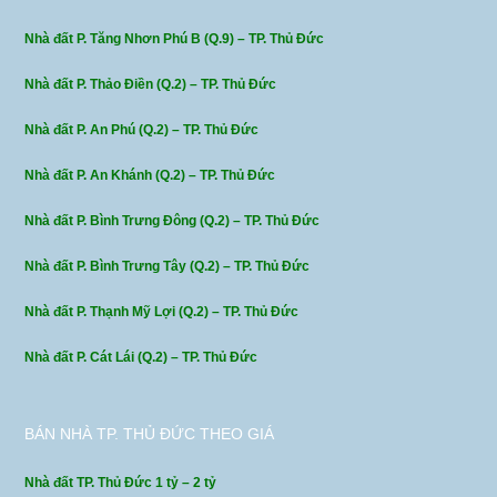
Nhà đất P. Tăng Nhơn Phú B (Q.9) – TP. Thủ Đức
Nhà đất P. Thảo Điền (Q.2) – TP. Thủ Đức
Nhà đất P. An Phú (Q.2) – TP. Thủ Đức
Nhà đất P. An Khánh (Q.2) – TP. Thủ Đức
Nhà đất P. Bình Trưng Đông (Q.2) – TP. Thủ Đức
Nhà đất P. Bình Trưng Tây (Q.2) – TP. Thủ Đức
Nhà đất P. Thạnh Mỹ Lợi (Q.2) – TP. Thủ Đức
Nhà đất P. Cát Lái (Q.2) – TP. Thủ Đức
BÁN NHÀ TP. THỦ ĐỨC THEO GIÁ
Nhà đất TP. Thủ Đức 1 tỷ – 2 tỷ