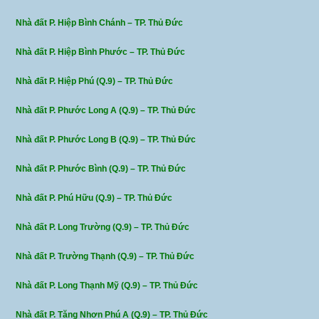
Nhà đất P. Hiệp Bình Chánh – TP. Thủ Đức
Nhà đất P. Hiệp Bình Phước – TP. Thủ Đức
Nhà đất P. Hiệp Phú (Q.9) – TP. Thủ Đức
Nhà đất P. Phước Long A (Q.9) – TP. Thủ Đức
Nhà đất P. Phước Long B (Q.9) – TP. Thủ Đức
Nhà đất P. Phước Bình (Q.9) – TP. Thủ Đức
Nhà đất P. Phú Hữu (Q.9) – TP. Thủ Đức
Nhà đất P. Long Trường (Q.9) – TP. Thủ Đức
Nhà đất P. Trường Thạnh (Q.9) – TP. Thủ Đức
Nhà đất P. Long Thạnh Mỹ (Q.9) – TP. Thủ Đức
Nhà đất P. Tăng Nhơn Phú A (Q.9) – TP. Thủ Đức