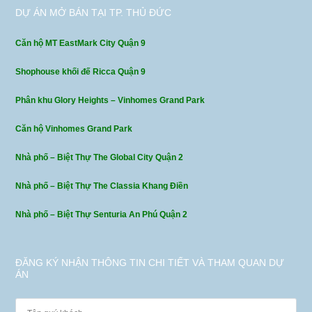
DỰ ÁN MỞ BÁN TẠI TP. THỦ ĐỨC
Căn hộ MT EastMark City Quận 9
Shophouse khối đế Ricca Quận 9
Phân khu Glory Heights – Vinhomes Grand Park
Căn hộ Vinhomes Grand Park
Nhà phố – Biệt Thự The Global City Quận 2
Nhà phố – Biệt Thự The Classia Khang Điền
Nhà phố – Biệt Thự Senturia An Phú Quận 2
ĐĂNG KÝ NHẬN THÔNG TIN CHI TIẾT VÀ THAM QUAN DỰ
ÁN