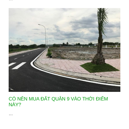
CÓ NÊN MUA ĐẤT QUẬN 9 VÀO THỜI ĐIỂM
NÀY?
…