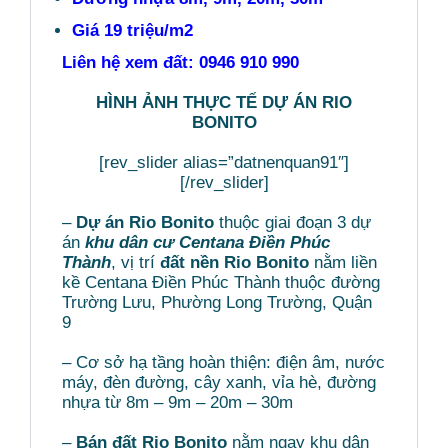
Giá 19 triệu/m2
Liên hệ xem đất: 0946 910 990
HÌNH ẢNH THỰC TẾ DỰ ÁN RIO
BONITO
[rev_slider alias=”datnenquan91″]
[/rev_slider]
–
Dự án Rio Bonito
thuộc giai đoạn 3 dự
án
khu dân cư Centana Điền Phúc
Thành
, vị trí
đất nền Rio Bonito
nằm liền
kề Centana Điền Phúc Thành thuộc đường
Trường Lưu, Phường Long Trường, Quận
9
– Cơ sở hạ tầng hoàn thiện: điện âm, nước
máy, đèn đường, cây xanh, vỉa hè, đường
nhựa từ 8m – 9m – 20m – 30m
–
Bán đất Rio Bonito
nằm ngay khu dân