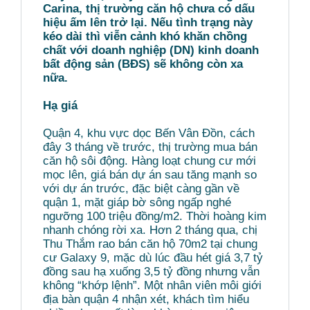
Carina, thị trường căn hộ chưa có dấu
hiệu ấm lên trở lại. Nếu tình trạng này
kéo dài thì viễn cảnh khó khăn chồng
chất với doanh nghiệp (DN) kinh doanh
bất động sản (BĐS) sẽ không còn xa
nữa.
Hạ giá
Quận 4, khu vực dọc Bến Vân Đồn, cách
đây 3 tháng về trước, thị trường mua bán
căn hộ sôi động. Hàng loạt chung cư mới
mọc lên, giá bán dự án sau tăng mạnh so
với dự án trước, đặc biệt càng gần về
quận 1, mặt giáp bờ sông ngấp nghé
ngưỡng 100 triệu đồng/m2. Thời hoàng kim
nhanh chóng rời xa. Hơn 2 tháng qua, chị
Thu Thắm rao bán căn hộ 70m2 tại chung
cư Galaxy 9, mặc dù lúc đầu hét giá 3,7 tỷ
đồng sau hạ xuống 3,5 tỷ đồng nhưng vẫn
không “khớp lệnh”. Một nhân viên môi giới
địa bàn quận 4 nhận xét, khách tìm hiểu