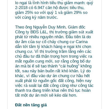
lo ngại là tình hình tiêu thụ giảm mạnh: quý
2-2018 có 6.947 căn hộ được tiêu thụ,
giảm 25% so với quý 1 và giảm 29% so
với cùng kỳ năm trước.
Theo ông Nguyễn Duy Minh, Giám đốc
Công ty BĐS L&L, thị trường giảm sút xuất
phát từ nhiều nguyên nhân. Đầu tiên là do
dư âm của sự cố cháy chung cư Carina
dẫn tới tâm lý khách hàng e ngại khi chọn
chung cư. Vì thị trường trầm lắng nên các
chủ đầu tư đã thận trọng hơn trong việc ra
mắt nguồn cung mới, sợ rằng công bố dự
án mà bị ế sẽ tạo thành “cái huông” không
tốt, sau này bán buôn rất khó khăn. Lý do
khác, vì đầu vào dự án chung cư hầu hết
xuất phát từ nguồn gốc đất công, hiện nay
việc rà soát lại đất công cũng như công tác
thanh tra đang triển khai nên thủ tục hoàn
tất một dự án mới sẽ kéo dài hơn.
Đất nền tăng giá