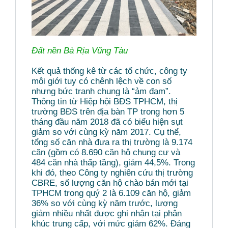
Đất nền Bà Rịa Vũng Tàu
Kết quả thống kê từ các tổ chức, công ty
môi giới tuy có chênh lệch về con số
nhưng bức tranh chung là “ảm đạm”.
Thông tin từ Hiệp hội BĐS TPHCM, thị
trường BĐS trên địa bàn TP trong hơn 5
tháng đầu năm 2018 đã có biểu hiện sụt
giảm so với cùng kỳ năm 2017. Cụ thể,
tổng số căn nhà đưa ra thị trường là 9.174
căn (gồm có 8.690 căn hộ chung cư và
484 căn nhà thấp tầng), giảm 44,5%. Trong
khi đó, theo Công ty nghiên cứu thị trường
CBRE, số lượng căn hộ chào bán mới tại
TPHCM trong quý 2 là 6.109 căn hộ, giảm
36% so với cùng kỳ năm trước, lượng
giảm nhiều nhất được ghi nhận tại phân
khúc trung cấp, với mức giảm 62%. Đáng