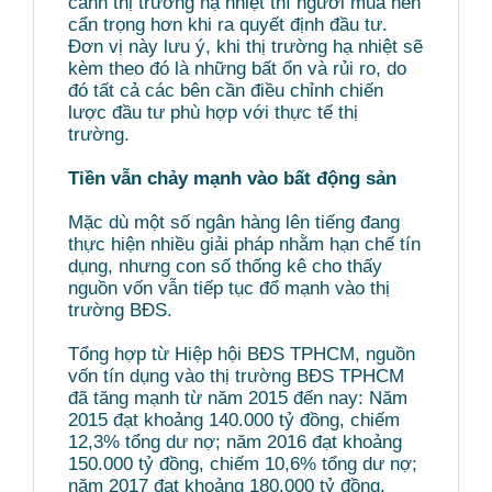
cảnh thị trường hạ nhiệt thì người mua nên
cẩn trọng hơn khi ra quyết định đầu tư.
Đơn vị này lưu ý, khi thị trường hạ nhiệt sẽ
kèm theo đó là những bất ổn và rủi ro, do
đó tất cả các bên cần điều chỉnh chiến
lược đầu tư phù hợp với thực tế thị
trường.
Tiền vẫn chảy mạnh vào bất động sản
Mặc dù một số ngân hàng lên tiếng đang
thực hiện nhiều giải pháp nhằm hạn chế tín
dụng, nhưng con số thống kê cho thấy
nguồn vốn vẫn tiếp tục đổ mạnh vào thị
trường BĐS.
Tổng hợp từ Hiệp hội BĐS TPHCM, nguồn
vốn tín dụng vào thị trường BĐS TPHCM
đã tăng mạnh từ năm 2015 đến nay: Năm
2015 đạt khoảng 140.000 tỷ đồng, chiếm
12,3% tổng dư nợ; năm 2016 đạt khoảng
150.000 tỷ đồng, chiếm 10,6% tổng dư nợ;
năm 2017 đạt khoảng 180.000 tỷ đồng,