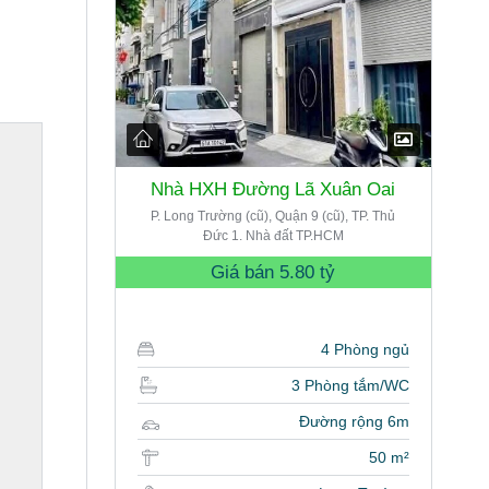
Nhà HXH Đường Lã Xuân Oai
P. Long Trường (cũ), Quận 9 (cũ), TP. Thủ
Đức 1. Nhà đất TP.HCM
Giá bán
5.80 tỷ
4 Phòng ngủ
3 Phòng tắm/WC
Đường rộng 6m
50 m²