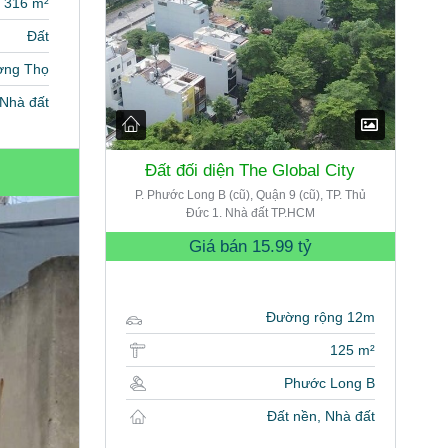
316 m²
Đất
ờng Thọ
, Nhà đất
Đất đối diện The Global City
P. Phước Long B (cũ), Quận 9 (cũ), TP. Thủ
Đức 1. Nhà đất TP.HCM
Giá bán
15.99 tỷ
Đường rộng 12m
125 m²
Phước Long B
Đất nền, Nhà đất