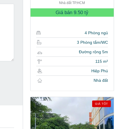
Nhà đất TP.HCM
Giá bán
9.50 tỷ
4 Phòng ngủ
3 Phòng tắm/WC
Đường rộng 5m
115 m²
Hiệp Phú
Nhà đất
GIÁ TỐT