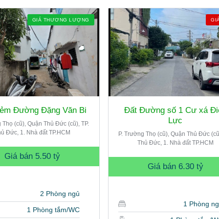
GIÁ THƯƠNG LƯỢNG
GI
ẻm Đường Đặng Văn Bi
Đất Đường số 1 Cư xá Đi
Lực
 Thọ (cũ), Quận Thủ Đức (cũ), TP.
ủ Đức, 1. Nhà đất TP.HCM
P. Trường Thọ (cũ), Quận Thủ Đức (cũ)
Thủ Đức, 1. Nhà đất TP.HCM
Giá bán
5.50 tỷ
Giá bán
6.30 tỷ
2 Phòng ngủ
1 Phòng n
1 Phòng tắm/WC