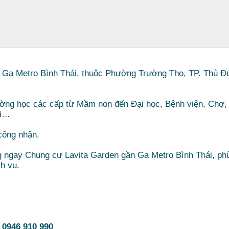
 ra Ga Metro Bình Thái, thuộc Phường Trường Thọ, TP. Thủ Đ
ường học các cấp từ Mầm non đến Đại học, Bệnh viện, Chợ,
ơi…
 công nhận.
ng ngay Chung cư Lavita Garden gần Ga Metro Bình Thái, ph
h vụ.
:
0946 910 990