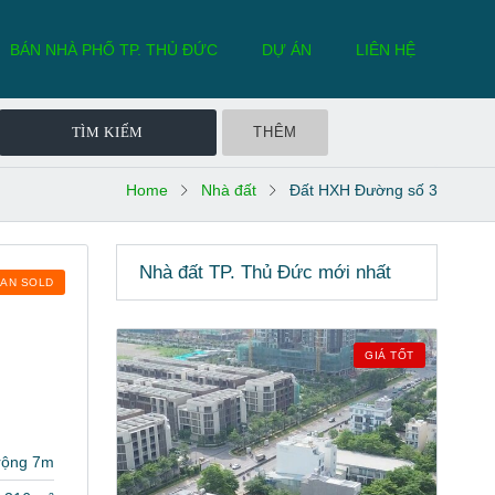
BÁN NHÀ PHỐ TP. THỦ ĐỨC
DỰ ÁN
LIÊN HỆ
THÊM
Home
Nhà đất
Đất HXH Đường số 3
Nhà đất TP. Thủ Đức mới nhất
BAN SOLD
GIÁ TỐT
rộng 7m