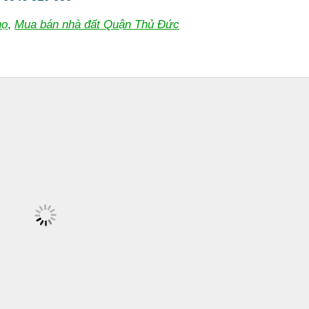
họ
,
Mua bán nhà đất Quận Thủ Đức