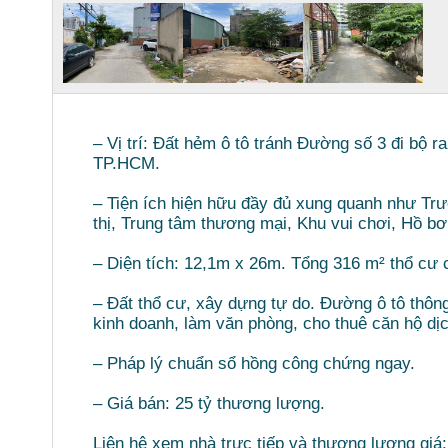
– Vị trí: Đất hẻm ô tô tránh Đường số 3 đi bộ
TP.HCM.
– Tiện ích hiện hữu đầy đủ xung quanh như Tr
thị, Trung tâm thương mại, Khu vui chơi, Hồ b
– Diện tích: 12,1m x 26m. Tổng 316 m² thổ cư
– Đất thổ cư, xây dựng tự do. Đường ô tô thô
kinh doanh, làm văn phòng, cho thuê căn hộ dịc
– Pháp lý chuẩn sổ hồng công chứng ngay.
– Giá bán: 25 tỷ thương lượng.
Liên hệ xem nhà trực tiếp và thương lượng giá