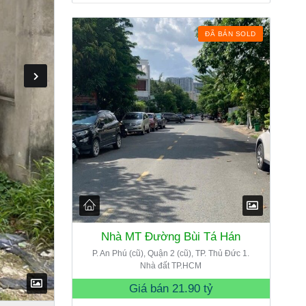
ĐÃ BÁN SOLD
Nhà MT Đường Bùi Tá Hán
P. An Phú (cũ), Quận 2 (cũ), TP. Thủ Đức 1.
Nhà đất TP.HCM
Giá bán
21.90 tỷ