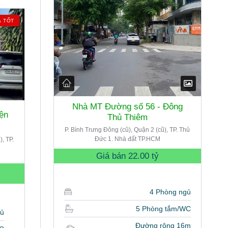
Á TỐT
Nhà MT Đường số 56 - Đông
ện
Thủ Thiêm
P. Bình Trưng Đông (cũ), Quận 2 (cũ), TP. Thủ
Đức 1. Nhà đất TP.HCM
, TP.
Giá bán
22.00 tỷ
4 Phòng ngủ
5 Phòng tắm/WC
gủ
Đường rộng 16m