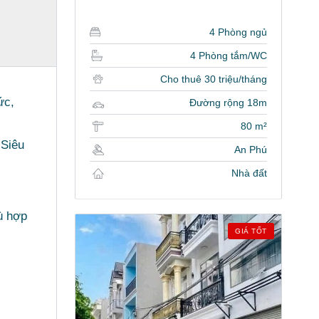
4 Phòng ngủ
4 Phòng tắm/WC
Cho thuê 30 triệu/tháng
ức,
Đường rộng 18m
80 m²
 Siêu
An Phú
Nhà đất
ù hợp
GIÁ TỐT