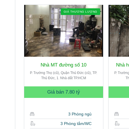
GIÁ THƯƠNG LƯỢNG
Nhà MT đường số 10
Nhà h
P. Trường Thọ (cũ), Quận Thủ Đức (cũ), TP.
P. Trường
Thủ Đức, 1. Nhà đất TP.HCM
Th
Giá bán
7.80 tỷ
3 Phòng ngủ
3 Phòng tắm/WC