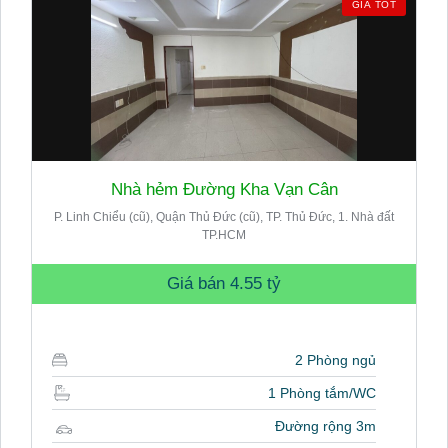
GIÁ TỐT
Nhà hẻm Đường Kha Vạn Cân
P. Linh Chiểu (cũ), Quận Thủ Đức (cũ), TP. Thủ Đức, 1. Nhà đất
TP.HCM
Giá bán
4.55 tỷ
2 Phòng ngủ
1 Phòng tắm/WC
Đường rộng 3m