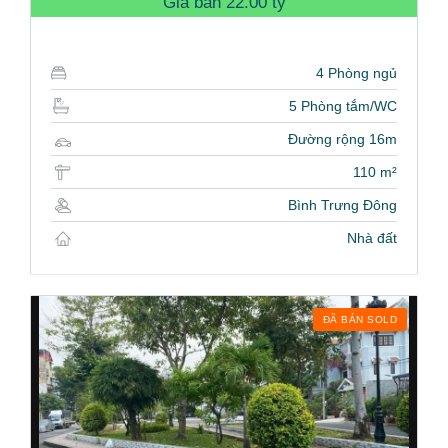
Giá bán
22.00 tỷ
4 Phòng ngủ
5 Phòng tắm/WC
Đường rộng 16m
110 m²
Bình Trưng Đông
Nhà đất
ĐÃ BÁN SOLD