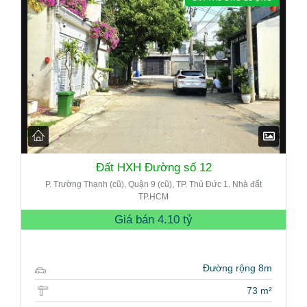
Đất HXH Đường số 12
P. Trường Thạnh (cũ), Quận 9 (cũ), TP. Thủ Đức 1. Nhà đất
TP.HCM
Giá bán
4.10 tỷ
Đường rộng 8m
73 m²