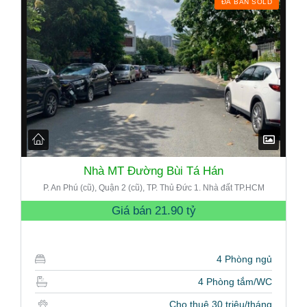
ĐÃ BÁN SOLD
Nhà MT Đường Bùi Tá Hán
P. An Phú (cũ), Quận 2 (cũ), TP. Thủ Đức 1. Nhà đất TP.HCM
Giá bán
21.90 tỷ
4 Phòng ngủ
4 Phòng tắm/WC
Cho thuê 30 triệu/tháng