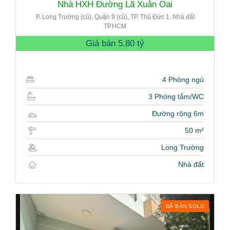
Nhà HXH Đường Lã Xuân Oai
P. Long Trường (cũ), Quận 9 (cũ), TP. Thủ Đức 1. Nhà đất
TP.HCM
Giá bán
5.80 tỷ
4 Phòng ngủ
3 Phòng tắm/WC
Đường rộng 6m
50 m²
Long Trường
Nhà đất
ĐÃ BÁN SOLD