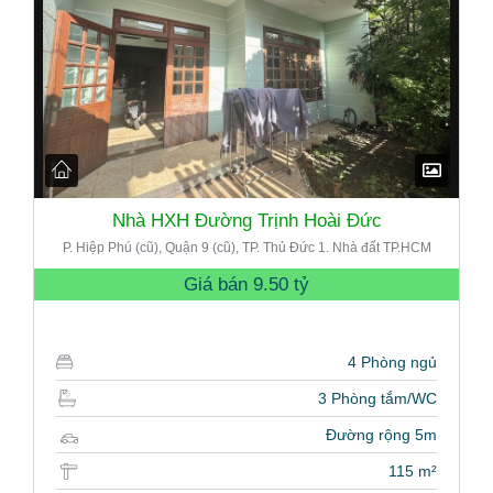
Nhà HXH Đường Trịnh Hoài Đức
P. Hiệp Phú (cũ), Quận 9 (cũ), TP. Thủ Đức 1. Nhà đất TP.HCM
Giá bán
9.50 tỷ
4 Phòng ngủ
3 Phòng tắm/WC
Đường rộng 5m
115 m²