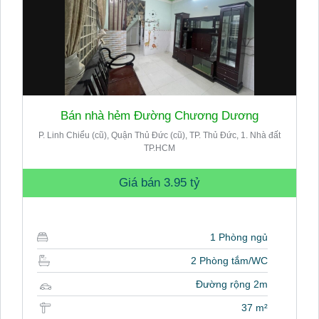
Bán nhà hẻm Đường Chương Dương
P. Linh Chiểu (cũ), Quận Thủ Đức (cũ), TP. Thủ Đức, 1. Nhà đất
TP.HCM
Giá bán
3.95 tỷ
1 Phòng ngủ
2 Phòng tắm/WC
Đường rộng 2m
37 m²