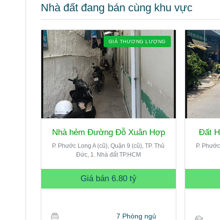
Nhà đất đang bán cùng khu vực
GIÁ THƯƠNG LƯỢNG
Nhà hẻm Đường Đỗ Xuân Hợp
Đất 
P. Phước Long A (cũ), Quận 9 (cũ), TP. Thủ
P. Phước
Đức, 1. Nhà đất TP.HCM
Giá bán
6.80 tỷ
7 Phòng ngủ