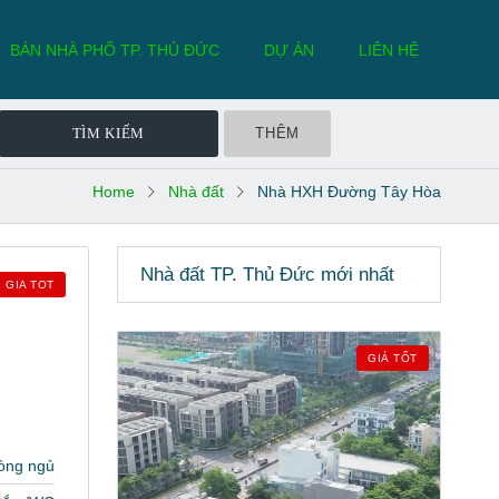
BÁN NHÀ PHỐ TP. THỦ ĐỨC
DỰ ÁN
LIÊN HỆ
THÊM
Home
Nhà đất
Nhà HXH Đường Tây Hòa
Nhà đất TP. Thủ Đức mới nhất
GIA TOT
GIÁ TỐT
òng ngủ