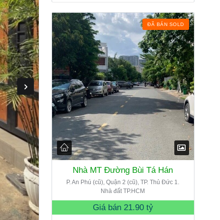
ĐÃ BÁN SOLD
Nhà MT Đường Bùi Tá Hán
P. An Phú (cũ), Quận 2 (cũ), TP. Thủ Đức 1.
Nhà đất TP.HCM
Giá bán
21.90 tỷ