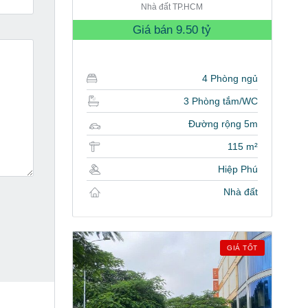
Nhà đất TP.HCM
Giá bán
9.50 tỷ
4 Phòng ngủ
3 Phòng tắm/WC
Đường rộng 5m
115 m²
Hiệp Phú
Nhà đất
GIÁ TỐT