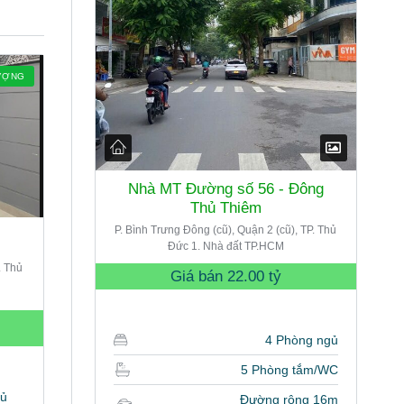
ƯỢNG
Nhà MT Đường số 56 - Đông
Thủ Thiêm
P. Bình Trưng Đông (cũ), Quận 2 (cũ), TP. Thủ
Đức 1. Nhà đất TP.HCM
. Thủ
Giá bán
22.00 tỷ
4 Phòng ngủ
5 Phòng tắm/WC
gủ
Đường rộng 16m