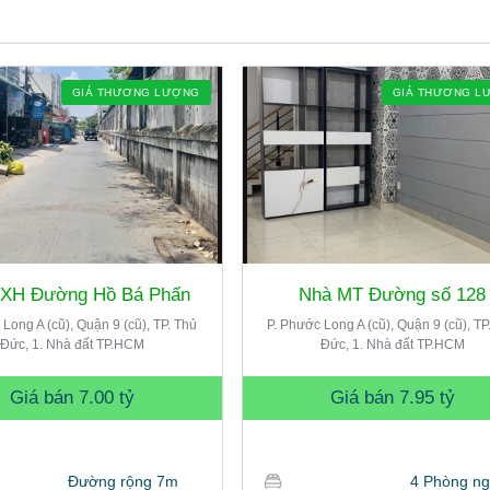
GIÁ THƯƠNG LƯỢNG
GIÁ THƯƠNG L
HXH Đường Hồ Bá Phấn
Nhà MT Đường số 128
 Long A (cũ), Quận 9 (cũ), TP. Thủ
P. Phước Long A (cũ), Quận 9 (cũ), TP
Đức, 1. Nhà đất TP.HCM
Đức, 1. Nhà đất TP.HCM
Giá bán
7.00 tỷ
Giá bán
7.95 tỷ
Đường rộng 7m
4 Phòng n