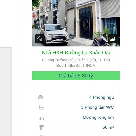
Nhà HXH Đường Lã Xuân Oai
P. Long Trường (cũ), Quận 9 (cũ), TP. Thủ
Đức 1. Nhà đất TP.HCM
Giá bán
5.80 tỷ
4 Phòng ngủ
3 Phòng tắm/WC
Đường rộng 6m
50 m²