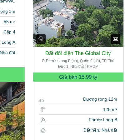
 tắm/WC
rộng 3m
55 m²
Cấp 4
 Long A
Nhà đất
Đất đối diện The Global City
P. Phước Long B (cũ), Quận 9 (cũ), TP. Thủ
Đức 1. Nhà đất TP.HCM
Giá bán
15.99 tỷ
Đường rộng 12m
125 m²
Phước Long B
Đất nền, Nhà đất