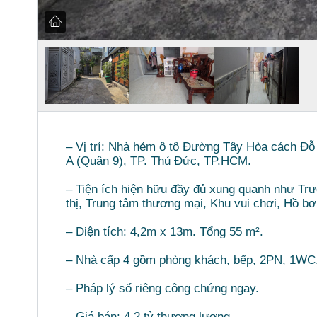
– Vị trí: Nhà hẻm ô tô Đường Tây Hòa cách Đ
A (Quận 9), TP. Thủ Đức, TP.HCM.
– Tiện ích hiện hữu đầy đủ xung quanh như Tr
thị, Trung tâm thương mại, Khu vui chơi, Hồ b
– Diện tích: 4,2m x 13m. Tổng 55 m².
– Nhà cấp 4 gồm phòng khách, bếp, 2PN, 1WC.
– Pháp lý sổ riêng công chứng ngay.
– Giá bán: 4,2 tỷ thương lượng.