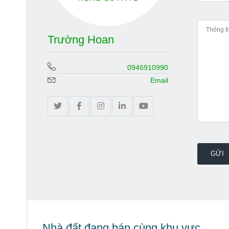
Trường Hoan
0946910990
Email
Nhà đất đang bán cùng khu vực