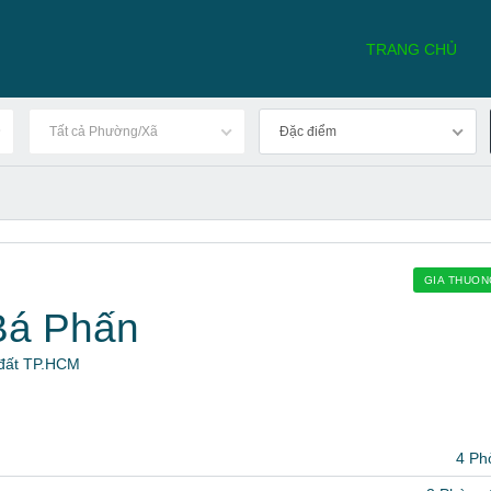
TRANG CHỦ
Tất cả Phường/Xã
Đặc điểm
GIA THUO
Bá Phấn
 đất TP.HCM
4 Ph