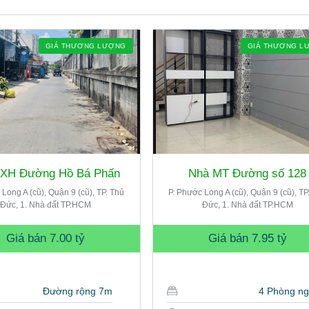
GIÁ THƯƠNG LƯỢNG
GIÁ THƯƠNG L
HXH Đường Hồ Bá Phấn
Nhà MT Đường số 128
 Long A (cũ), Quận 9 (cũ), TP. Thủ
P. Phước Long A (cũ), Quận 9 (cũ), TP
Đức, 1. Nhà đất TP.HCM
Đức, 1. Nhà đất TP.HCM
Giá bán
7.00 tỷ
Giá bán
7.95 tỷ
Đường rộng 7m
4 Phòng n