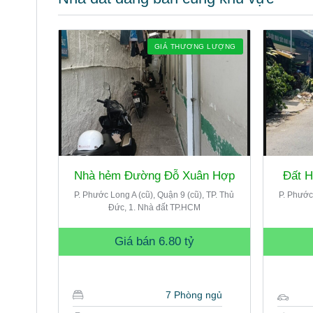
GIÁ THƯƠNG LƯỢNG
Nhà hẻm Đường Đỗ Xuân Hợp
Đất 
P. Phước Long A (cũ), Quận 9 (cũ), TP. Thủ
P. Phước
Đức, 1. Nhà đất TP.HCM
Giá bán
6.80 tỷ
7 Phòng ngủ