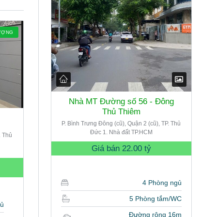
ƯỢNG
Nhà MT Đường số 56 - Đông
Thủ Thiêm
P. Bình Trưng Đông (cũ), Quận 2 (cũ), TP. Thủ
Đức 1. Nhà đất TP.HCM
. Thủ
Giá bán
22.00 tỷ
4 Phòng ngủ
5 Phòng tắm/WC
gủ
Đường rộng 16m