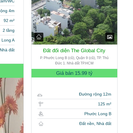
 tắm/WC
rộng 4m
92 m²
2 tầng
 Long A
Nhà đất
Đất đối diện The Global City
P. Phước Long B (cũ), Quận 9 (cũ), TP. Thủ
Đức 1. Nhà đất TP.HCM
Giá bán
15.99 tỷ
Đường rộng 12m
125 m²
Phước Long B
Đất nền, Nhà đất