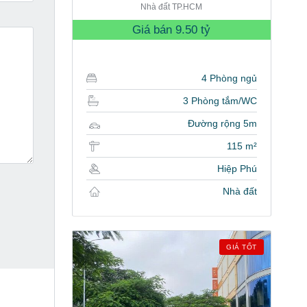
Nhà đất TP.HCM
Giá bán
9.50 tỷ
4 Phòng ngủ
3 Phòng tắm/WC
Đường rộng 5m
115 m²
Hiệp Phú
Nhà đất
GIÁ TỐT