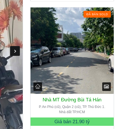
ĐÃ BÁN SOLD
Nhà MT Đường Bùi Tá Hán
P. An Phú (cũ), Quận 2 (cũ), TP. Thủ Đức 1.
Nhà đất TP.HCM
Giá bán
21.90 tỷ