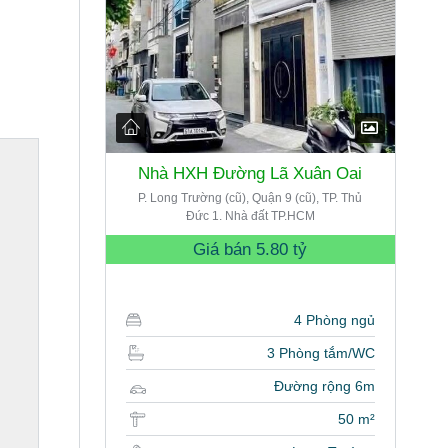
Nhà HXH Đường Lã Xuân Oai
P. Long Trường (cũ), Quận 9 (cũ), TP. Thủ
Đức 1. Nhà đất TP.HCM
Giá bán
5.80 tỷ
4 Phòng ngủ
3 Phòng tắm/WC
Đường rộng 6m
50 m²