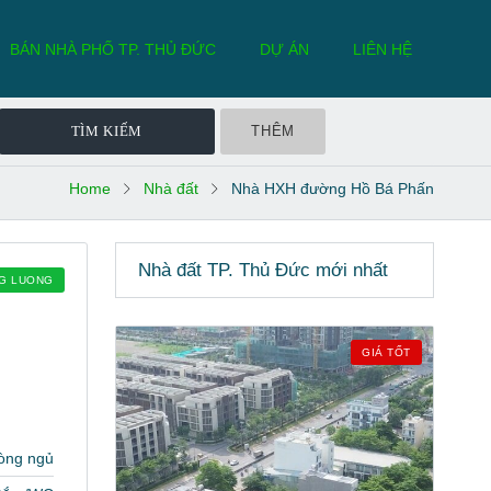
BÁN NHÀ PHỐ TP. THỦ ĐỨC
DỰ ÁN
LIÊN HỆ
THÊM
Home
Nhà đất
Nhà HXH đường Hồ Bá Phấn
Nhà đất TP. Thủ Đức mới nhất
NG LUONG
GIÁ TỐT
òng ngủ