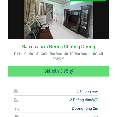
Bán nhà hẻm Đường Chương Dương
P. Linh Chiểu (cũ), Quận Thủ Đức (cũ), TP. Thủ Đức, 1. Nhà đất
TP.HCM
Giá bán
3.95 tỷ
1 Phòng ngủ
2 Phòng tắm/WC
Đường rộng 2m
37 m²