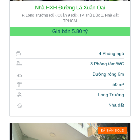
Nhà HXH Đường Lã Xuân Oai
P. Long Trường (cũ), Quận 9 (cũ), TP. Thủ Đức 1. Nhà đất
TP.HCM
Giá bán
5.80 tỷ
4 Phòng ngủ
3 Phòng tắm/WC
Đường rộng 6m
50 m²
Long Trường
Nhà đất
ĐÃ BÁN SOLD