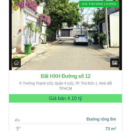
GIÁ THƯƠNG LƯỢNG
Đất HXH Đường số 12
P. Trường Thạnh (cũ), Quận 9 (cũ), TP. Thủ Đức 1. Nhà đất
TP.HCM
Giá bán
4.10 tỷ
Đường rộng 8m
73 m²