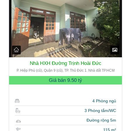
Nhà HXH Đường Trịnh Hoài Đức
P. Hiệp Phú (cũ), Quận 9 (cũ), TP. Thủ Đức 1. Nhà đất TP.HCM
Giá bán
9.50 tỷ
4 Phòng ngủ
3 Phòng tắm/WC
Đường rộng 5m
115 m²