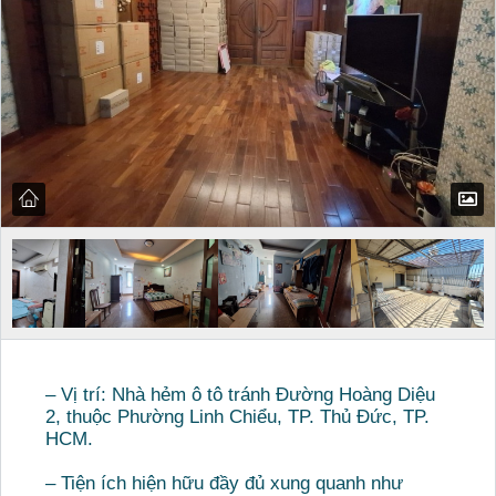
– Vị trí: Nhà hẻm ô tô tránh Đường Hoàng Diệu
2, thuộc Phường Linh Chiểu, TP. Thủ Đức, TP.
HCM.
– Tiện ích hiện hữu đầy đủ xung quanh như