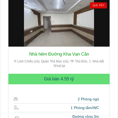
GIÁ TỐT
Nhà hẻm Đường Kha Vạn Cân
P. Linh Chiểu (cũ), Quận Thủ Đức (cũ), TP. Thủ Đức, 1. Nhà đất
TP.HCM
Giá bán
4.55 tỷ
2 Phòng ngủ
1 Phòng tắm/WC
Đường rộng 3m