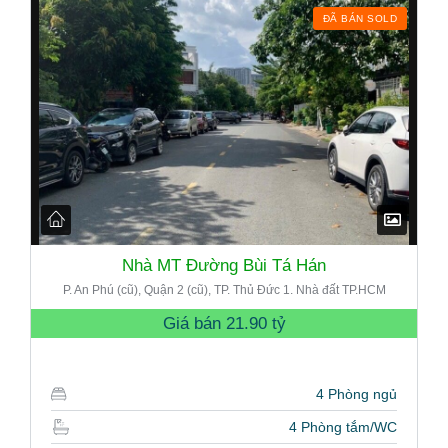
ĐÃ BÁN SOLD
Nhà MT Đường Bùi Tá Hán
P. An Phú (cũ), Quận 2 (cũ), TP. Thủ Đức 1. Nhà đất TP.HCM
Giá bán
21.90 tỷ
4 Phòng ngủ
4 Phòng tắm/WC