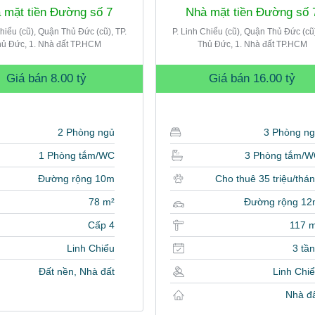
 mặt tiền Đường số 7
Nhà mặt tiền Đường số 
Chiểu (cũ), Quận Thủ Đức (cũ), TP.
P. Linh Chiểu (cũ), Quận Thủ Đức (cũ)
ủ Đức, 1. Nhà đất TP.HCM
Thủ Đức, 1. Nhà đất TP.HCM
Giá bán
8.00 tỷ
Giá bán
16.00 tỷ
2 Phòng ngủ
3 Phòng n
1 Phòng tắm/WC
3 Phòng tắm/
Đường rộng 10m
Cho thuê 35 triệu/thá
78 m²
Đường rộng 12
Cấp 4
117 
Linh Chiểu
3 tầ
Đất nền, Nhà đất
Linh Chi
Nhà đ