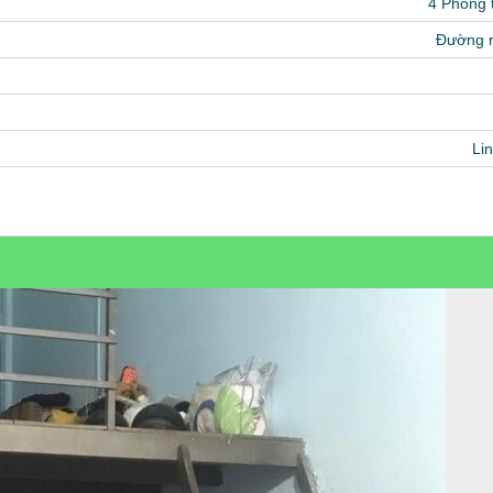
4 Phòng
Đường 
Li