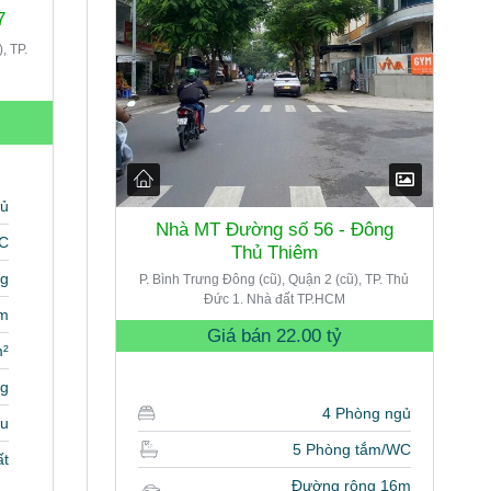
7
, TP.
gủ
Nhà MT Đường số 56 - Đông
WC
Thủ Thiêm
ng
P. Bình Trưng Đông (cũ), Quận 2 (cũ), TP. Thủ
Đức 1. Nhà đất TP.HCM
m
Giá bán
22.00 tỷ
m²
ng
4 Phòng ngủ
ểu
5 Phòng tắm/WC
ất
Đường rộng 16m