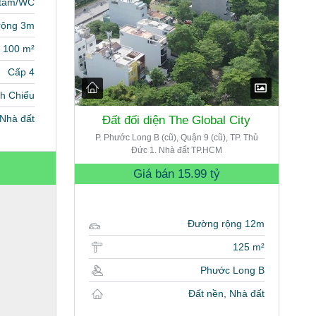
 tắm/WC
rộng 3m
100 m²
Cấp 4
nh Chiểu
Nhà đất
Đất đối diện The Global City
P. Phước Long B (cũ), Quận 9 (cũ), TP. Thủ
Đức 1. Nhà đất TP.HCM
Giá bán
15.99 tỷ
Đường rộng 12m
125 m²
Phước Long B
Đất nền, Nhà đất