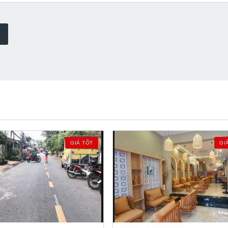
GIÁ TỐT
GI