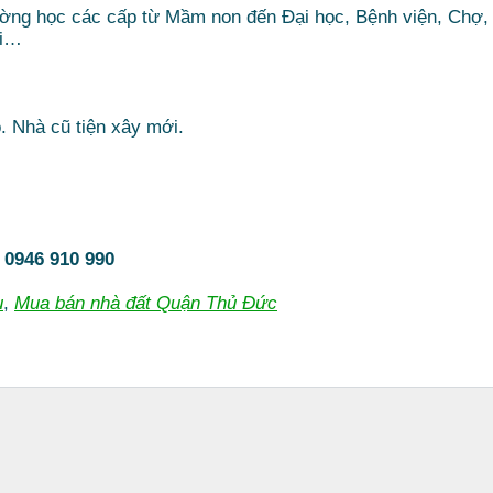
ường học các cấp từ Mầm non đến Đại học, Bệnh viện, Chợ,
ơi…
ọ. Nhà cũ tiện xây mới.
:
0946 910 990
u
,
Mua bán nhà đất Quận Thủ Đức