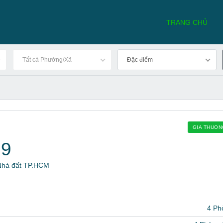
TRANG CHỦ
Tất cả Phường/Xã
Đặc điểm
GIA THUO
19
 Nhà đất TP.HCM
4 Ph