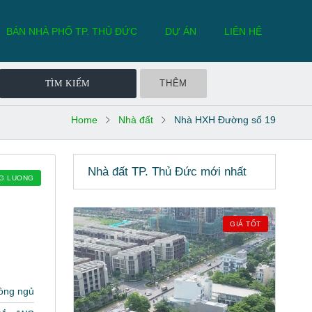
BÁN NHÀ PHỐ TP. THỦ ĐỨC
DỰ ÁN
LIÊN HỆ
THÊM
Home
Nhà đất
Nhà HXH Đường số 19
Nhà đất TP. Thủ Đức mới nhất
NG LUONG
GIÁ TỐT
òng ngủ