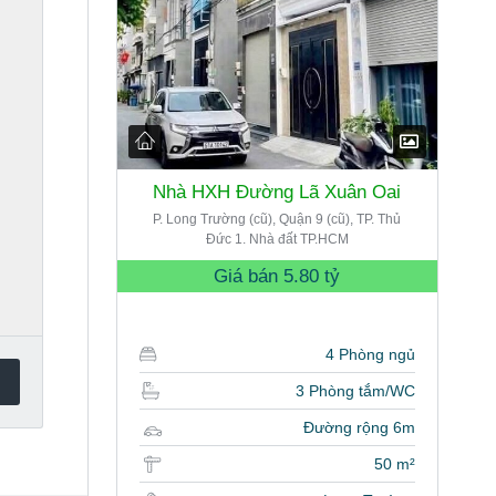
Nhà HXH Đường Lã Xuân Oai
P. Long Trường (cũ), Quận 9 (cũ), TP. Thủ
Đức 1. Nhà đất TP.HCM
Giá bán
5.80 tỷ
4 Phòng ngủ
3 Phòng tắm/WC
Đường rộng 6m
50 m²