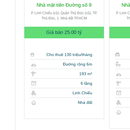
Nhà mặt tiền Đường số 9
Nhà
P. Linh Chiểu (cũ), Quận Thủ Đức (cũ), TP.
P. Linh 
Thủ Đức, 1. Nhà đất TP.HCM
Th
Giá bán
25.00 tỷ
Cho thuê 130 triệu/tháng
Đường rộng 6m
193 m²
6 tầng
Linh Chiểu
Nhà đất