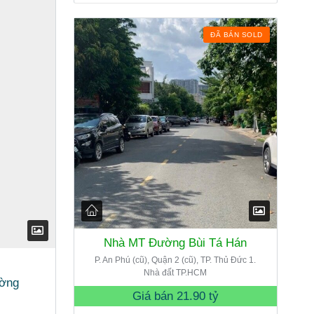
ĐÃ BÁN SOLD
Nhà MT Đường Bùi Tá Hán
P. An Phú (cũ), Quận 2 (cũ), TP. Thủ Đức 1.
Nhà đất TP.HCM
ường
Giá bán
21.90 tỷ