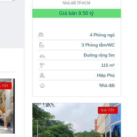
Nhà đất TP.HCM
Giá bán
9.50 tỷ
4 Phòng ngủ
3 Phòng tắm/WC
Đường rộng 5m
115 m²
Hiệp Phú
Nhà đất
Á TỐT
GIÁ TỐT