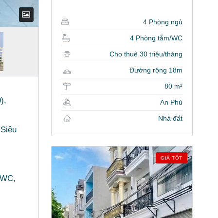
4 Phòng ngủ
4 Phòng tắm/WC
Cho thuê 30 triệu/tháng
Đường rộng 18m
80 m²
),
An Phú
Nhà đất
 Siêu
GIÁ TỐT
 5WC,