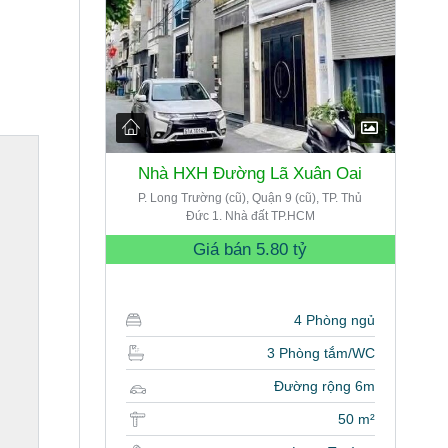
Nhà HXH Đường Lã Xuân Oai
P. Long Trường (cũ), Quận 9 (cũ), TP. Thủ
Đức 1. Nhà đất TP.HCM
Giá bán
5.80 tỷ
4 Phòng ngủ
3 Phòng tắm/WC
Đường rộng 6m
50 m²