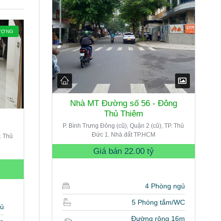
ƯỢNG
Nhà MT Đường số 56 - Đông
Thủ Thiêm
P. Bình Trưng Đông (cũ), Quận 2 (cũ), TP. Thủ
Đức 1. Nhà đất TP.HCM
. Thủ
Giá bán
22.00 tỷ
4 Phòng ngủ
5 Phòng tắm/WC
gủ
Đường rộng 16m