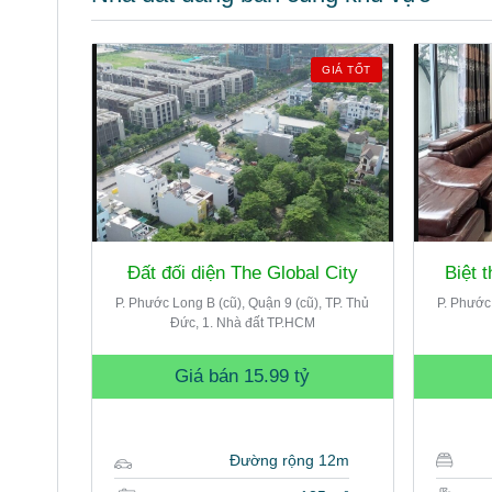
GIÁ TỐT
Đất đối diện The Global City
Biệt 
P. Phước Long B (cũ), Quận 9 (cũ), TP. Thủ
P. Phước 
Đức, 1. Nhà đất TP.HCM
Giá bán
15.99 tỷ
Đường rộng 12m