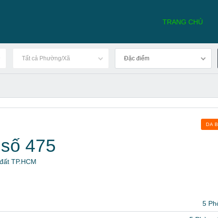
TRANG CHỦ
Tất cả Phường/Xã
Đặc điểm
DA 
số 475
à đất TP.HCM
5 Ph