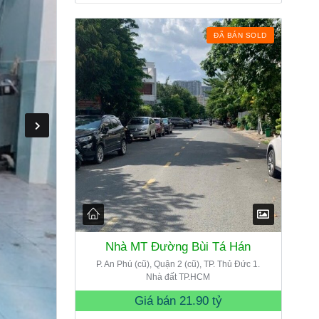
ĐÃ BÁN SOLD
Nhà MT Đường Bùi Tá Hán
P. An Phú (cũ), Quận 2 (cũ), TP. Thủ Đức 1.
Nhà đất TP.HCM
Giá bán
21.90 tỷ