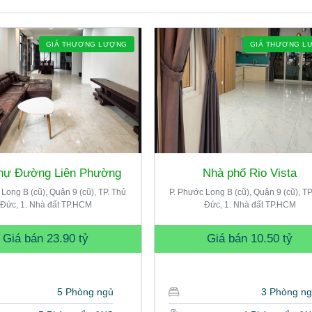
GIÁ THƯƠNG LƯỢNG
GIÁ THƯƠNG L
thự Đường Liên Phường
Nhà phố Rio Vista
Long B (cũ), Quận 9 (cũ), TP. Thủ
P. Phước Long B (cũ), Quận 9 (cũ), TP
Đức, 1. Nhà đất TP.HCM
Đức, 1. Nhà đất TP.HCM
Giá bán
23.90 tỷ
Giá bán
10.50 tỷ
5 Phòng ngủ
3 Phòng n