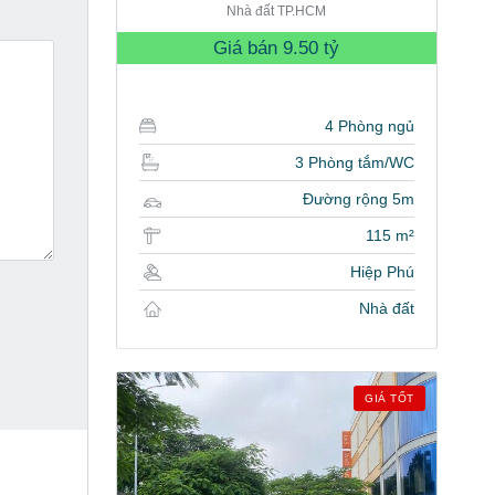
Nhà đất TP.HCM
Giá bán
9.50 tỷ
4 Phòng ngủ
3 Phòng tắm/WC
Đường rộng 5m
115 m²
Hiệp Phú
Nhà đất
GIÁ TỐT