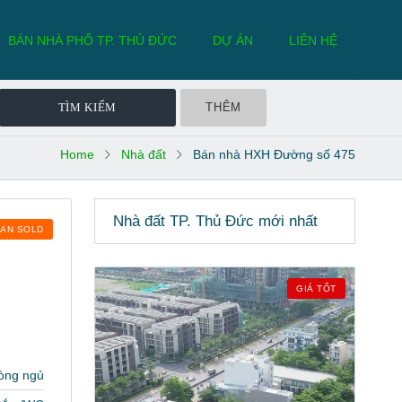
BÁN NHÀ PHỐ TP. THỦ ĐỨC
DỰ ÁN
LIÊN HỆ
THÊM
Home
Nhà đất
Bán nhà HXH Đường số 475
Nhà đất TP. Thủ Đức mới nhất
BAN SOLD
GIÁ TỐT
òng ngủ