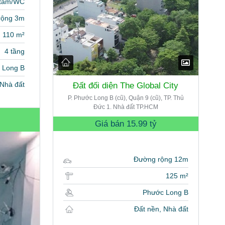
 tắm/WC
rộng 3m
110 m²
4 tầng
 Long B
Nhà đất
Đất đối diện The Global City
P. Phước Long B (cũ), Quận 9 (cũ), TP. Thủ
Đức 1. Nhà đất TP.HCM
Giá bán
15.99 tỷ
Đường rộng 12m
125 m²
Phước Long B
Đất nền, Nhà đất