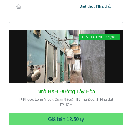
Biệt thự, Nhà đất
GIÁ THƯƠNG LƯỢNG
Nhà HXH Đường Tây Hòa
P. Phước Long A (cũ), Quận 9 (cũ), TP. Thủ Đức, 1. Nhà đất
TP.HCM
Giá bán
12.50 tỷ