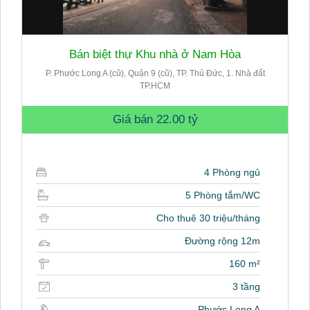
Bán biệt thự Khu nhà ở Nam Hòa
P. Phước Long A (cũ), Quận 9 (cũ), TP. Thủ Đức, 1. Nhà đất
TP.HCM
Giá bán
22.00 tỷ
4 Phòng ngủ
5 Phòng tắm/WC
Cho thuê 30 triệu/tháng
Đường rộng 12m
160 m²
3 tầng
Phước Long A