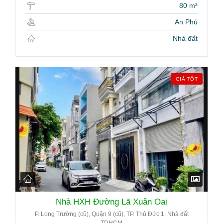
80 m²
An Phú
Nhà đất
GIÁ TỐT
Nhà HXH Đường Lã Xuân Oai
P. Long Trường (cũ), Quận 9 (cũ), TP. Thủ Đức 1. Nhà đất
TP.HCM