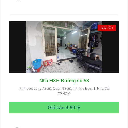
GIÁ TỐT
Nhà HXH Đường số 58
P. Phước Long A (cũ), Quận 9 (cũ), TP. Thủ Đức, 1. Nhà đất
TP.HCM
Giá bán
4.80 tỷ