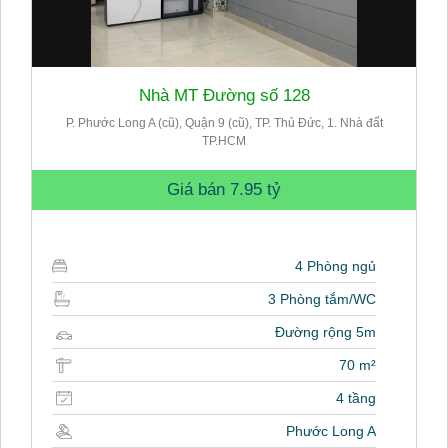
Nhà MT Đường số 128
P. Phước Long A (cũ), Quận 9 (cũ), TP. Thủ Đức, 1. Nhà đất
TP.HCM
Giá bán
7.95 tỷ
4 Phòng ngủ
3 Phòng tắm/WC
Đường rộng 5m
70 m²
4 tầng
Phước Long A