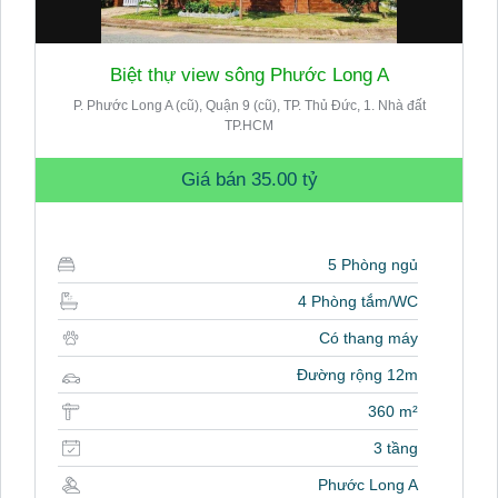
Biệt thự view sông Phước Long A
P. Phước Long A (cũ), Quận 9 (cũ), TP. Thủ Đức, 1. Nhà đất
TP.HCM
Giá bán
35.00 tỷ
5 Phòng ngủ
4 Phòng tắm/WC
Có thang máy
Đường rộng 12m
360 m²
3 tầng
Phước Long A