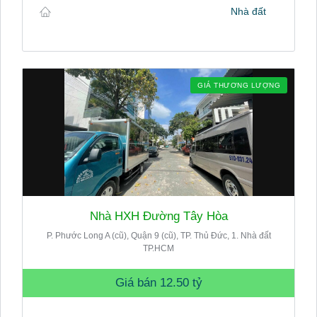
Nhà đất
GIÁ THƯƠNG LƯỢNG
Nhà HXH Đường Tây Hòa
P. Phước Long A (cũ), Quận 9 (cũ), TP. Thủ Đức, 1. Nhà đất
TP.HCM
Giá bán
12.50 tỷ