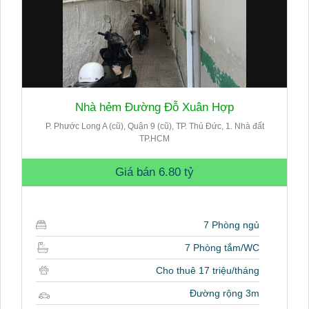
Nhà hẻm Đường Đỗ Xuân Hợp
P. Phước Long A (cũ), Quận 9 (cũ), TP. Thủ Đức, 1. Nhà đất
TP.HCM
Giá bán
6.80 tỷ
7 Phòng ngủ
7 Phòng tắm/WC
Cho thuê 17 triệu/tháng
Đường rộng 3m