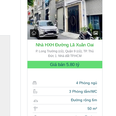
Nhà HXH Đường Lã Xuân Oai
P. Long Trường (cũ), Quận 9 (cũ), TP. Thủ
Đức 1. Nhà đất TP.HCM
Giá bán
5.80 tỷ
4 Phòng ngủ
3 Phòng tắm/WC
Đường rộng 6m
50 m²