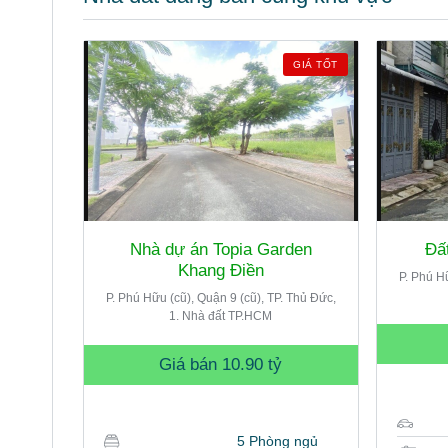
GIÁ TỐT
Nhà dự án Topia Garden
Đấ
Khang Điền
P. Phú H
P. Phú Hữu (cũ), Quận 9 (cũ), TP. Thủ Đức,
1. Nhà đất TP.HCM
Giá bán
10.90 tỷ
5 Phòng ngủ