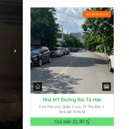
ĐÃ BÁN SOLD
Nhà MT Đường Bùi Tá Hán
P. An Phú (cũ), Quận 2 (cũ), TP. Thủ Đức 1.
Nhà đất TP.HCM
Giá bán
21.90 tỷ