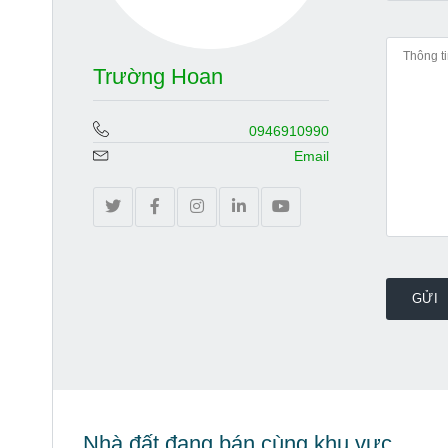
Trường Hoan
0946910990
Email
Nhà đất đang bán cùng khu vực