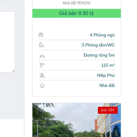
Nhà đất TP.HCM
Giá bán
9.50 tỷ
4 Phòng ngủ
3 Phòng tắm/WC
Đường rộng 5m
115 m²
Hiệp Phú
Nhà đất
GIÁ TỐT