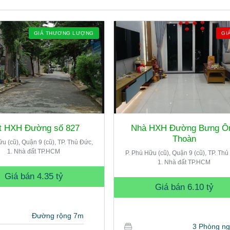
GIÁ THƯƠNG LƯỢNG
GI
t HXH Đường số 827
Nhà HXH Đường Bưng Ô
Thoàn
ữu (cũ), Quận 9 (cũ), TP. Thủ Đức,
1. Nhà đất TP.HCM
P. Phú Hữu (cũ), Quận 9 (cũ), TP. Thủ
1. Nhà đất TP.HCM
Giá bán
4.35 tỷ
Giá bán
6.10 tỷ
Đường rộng 7m
3 Phòng n