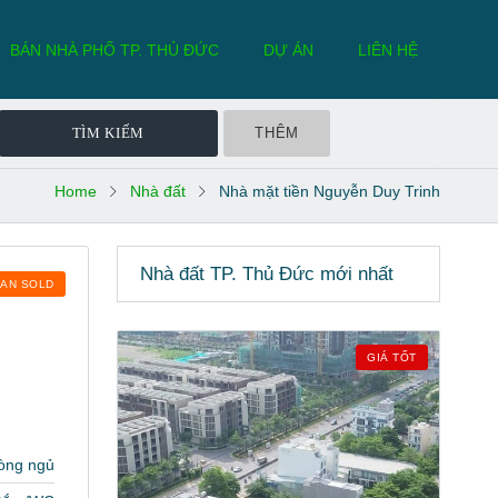
BÁN NHÀ PHỐ TP. THỦ ĐỨC
DỰ ÁN
LIÊN HỆ
THÊM
Home
Nhà đất
Nhà mặt tiền Nguyễn Duy Trinh
Nhà đất TP. Thủ Đức mới nhất
BAN SOLD
GIÁ TỐT
òng ngủ