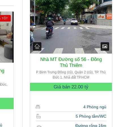
Á TỐT
Nhà MT Đường số 56 - Đông
Thủ Thiêm
ng
P. Bình Trưng Đông (cũ), Quận 2 (cũ), TP. Thủ
Đức 1. Nhà đất TP.HCM
 Đức,
Giá bán
22.00 tỷ
4 Phòng ngủ
5 Phòng tắm/WC
gủ
Đường rộng 16m