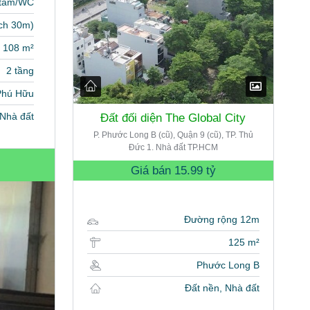
 tắm/WC
ch 30m)
108 m²
2 tầng
Phú Hữu
Nhà đất
Đất đối diện The Global City
P. Phước Long B (cũ), Quận 9 (cũ), TP. Thủ
Đức 1. Nhà đất TP.HCM
Giá bán
15.99 tỷ
Đường rộng 12m
125 m²
Phước Long B
Đất nền, Nhà đất