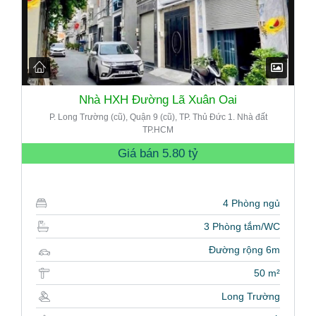
Nhà HXH Đường Lã Xuân Oai
P. Long Trường (cũ), Quận 9 (cũ), TP. Thủ Đức 1. Nhà đất
TP.HCM
Giá bán
5.80 tỷ
4 Phòng ngủ
3 Phòng tắm/WC
Đường rộng 6m
50 m²
Long Trường