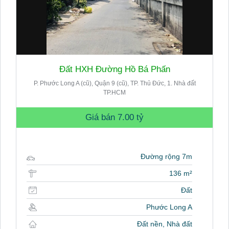
Đất HXH Đường Hồ Bá Phấn
P. Phước Long A (cũ), Quận 9 (cũ), TP. Thủ Đức, 1. Nhà đất
TP.HCM
Giá bán
7.00 tỷ
Đường rộng 7m
136 m²
Đất
Phước Long A
Đất nền, Nhà đất