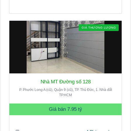
GIÁ THƯƠNG LƯỢNG
Nhà MT Đường số 128
P. Phước Long A (cũ), Quận 9 (cũ), TP. Thủ Đức, 1. Nhà đất
TP.HCM
Giá bán
7.95 tỷ