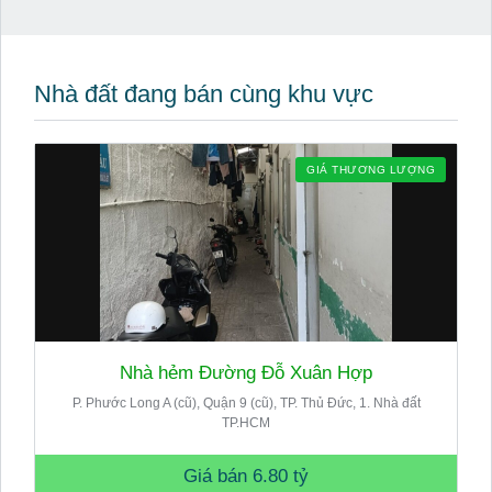
Nhà đất đang bán cùng khu vực
GIÁ THƯƠNG LƯỢNG
Nhà hẻm Đường Đỗ Xuân Hợp
P. Phước Long A (cũ), Quận 9 (cũ), TP. Thủ Đức, 1. Nhà đất
TP.HCM
Giá bán
6.80 tỷ