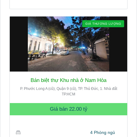
GIÁ THƯƠNG LƯỢNG
Bán biệt thự Khu nhà ở Nam Hòa
P. Phước Long A (cũ), Quận 9 (cũ), TP. Thủ Đức, 1. Nhà đất
TP.HCM
Giá bán
22.00 tỷ
4 Phòng ngủ