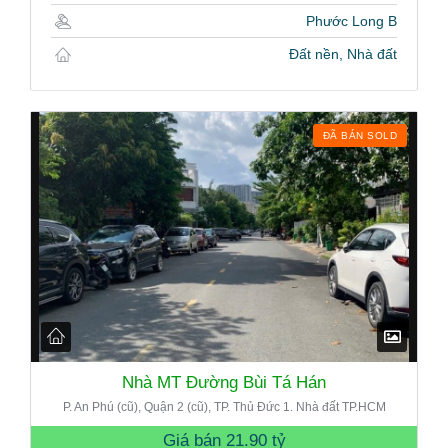
Phước Long B
Đất nền, Nhà đất
ĐÃ BÁN SOLD
Nhà MT Đường Bùi Tá Hán
P. An Phú (cũ), Quận 2 (cũ), TP. Thủ Đức 1. Nhà đất TP.HCM
Giá bán
21.90 tỷ