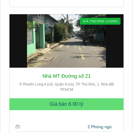
GIÁ THƯƠNG LƯỢNG
Nhà MT Đường số 21
P. Phước Long A (cũ), Quận 9 (cũ), TP. Thủ Đức, 1. Nhà đất
TP.HCM
Giá bán
8.00 tỷ
2 Phòng ngủ