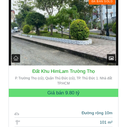
ĐÃ BÁN SOLD
Đất Khu HimLam Trường Thọ
P. Trường Thọ (cũ), Quận Thủ Đức (cũ), TP. Thủ Đức 1. Nhà đất
TP.HCM
Giá bán
9.80 tỷ
Đường rộng 10m
101 m²