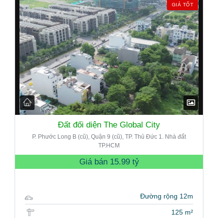
GIÁ TỐT
Đất đối diện The Global City
P. Phước Long B (cũ), Quận 9 (cũ), TP. Thủ Đức 1. Nhà đất
TP.HCM
Giá bán
15.99 tỷ
Đường rộng 12m
125 m²