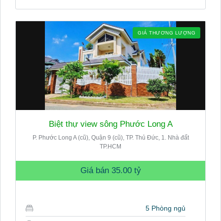
GIÁ THƯƠNG LƯỢNG
Biệt thự view sông Phước Long A
P. Phước Long A (cũ), Quận 9 (cũ), TP. Thủ Đức, 1. Nhà đất
TP.HCM
Giá bán
35.00 tỷ
5 Phòng ngủ