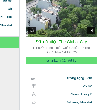
99 m²
Đất
Phú Hữu
, Nhà đất
Đất đối diện The Global City
P. Phước Long B (cũ), Quận 9 (cũ), TP. Thủ
Đức 1. Nhà đất TP.HCM
Giá bán
15.99 tỷ
Đường rộng 12m
125 m²
Phước Long B
Đất nền, Nhà đất