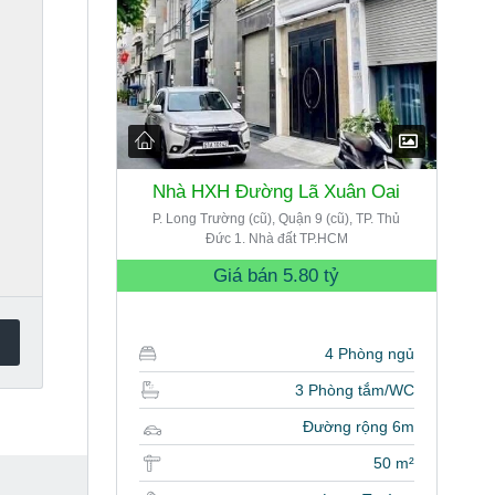
Nhà HXH Đường Lã Xuân Oai
P. Long Trường (cũ), Quận 9 (cũ), TP. Thủ
Đức 1. Nhà đất TP.HCM
Giá bán
5.80 tỷ
4 Phòng ngủ
3 Phòng tắm/WC
Đường rộng 6m
50 m²