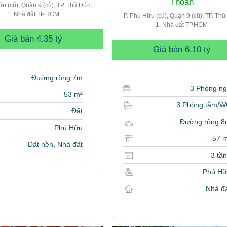
Thoàn
ữu (cũ), Quận 9 (cũ), TP. Thủ Đức,
1. Nhà đất TP.HCM
P. Phú Hữu (cũ), Quận 9 (cũ), TP. Thủ
1. Nhà đất TP.HCM
Giá bán
4.35 tỷ
Giá bán
6.10 tỷ
Đường rộng 7m
3 Phòng n
53 m²
3 Phòng tắm/
Đất
Đường rộng 8
Phú Hữu
57 
Đất nền, Nhà đất
3 tầ
Phú Hữ
Nhà đ