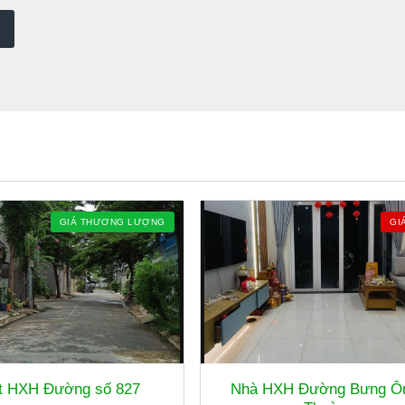
GIÁ THƯƠNG LƯỢNG
GI
t HXH Đường số 827
Nhà HXH Đường Bưng Ô