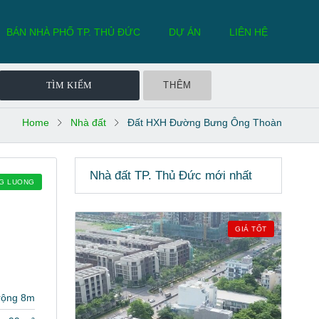
BÁN NHÀ PHỐ TP. THỦ ĐỨC
DỰ ÁN
LIÊN HỆ
THÊM
Home
Nhà đất
Đất HXH Đường Bưng Ông Thoàn
Nhà đất TP. Thủ Đức mới nhất
NG LUONG
GIÁ TỐT
rộng 8m