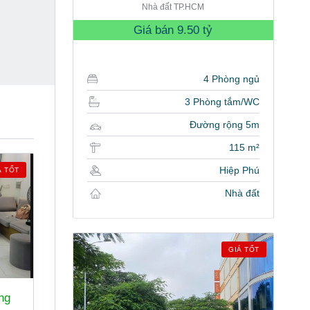
Nhà đất TP.HCM
Giá bán
9.50 tỷ
4 Phòng ngủ
3 Phòng tắm/WC
Đường rộng 5m
115 m²
Hiệp Phú
Á TỐT
Nhà đất
GIÁ TỐT
ng