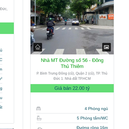
 Đức,
gủ
WC
Nhà MT Đường số 56 - Đông
Thủ Thiêm
m
P. Bình Trưng Đông (cũ), Quận 2 (cũ), TP. Thủ
m²
Đức 1. Nhà đất TP.HCM
Giá bán
22.00 tỷ
ng
u
ất
4 Phòng ngủ
5 Phòng tắm/WC
Đường rộng 16m