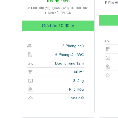
Khang Điền
P. Phú H
P. Phú Hữu (cũ), Quận 9 (cũ), TP. Thủ Đức,
1. Nhà đất TP.HCM
Giá bán
10.90 tỷ
5 Phòng ngủ
6 Phòng tắm/WC
Đường rộng 12m
100 m²
3 tầng
Phú Hữu
Nhà đất