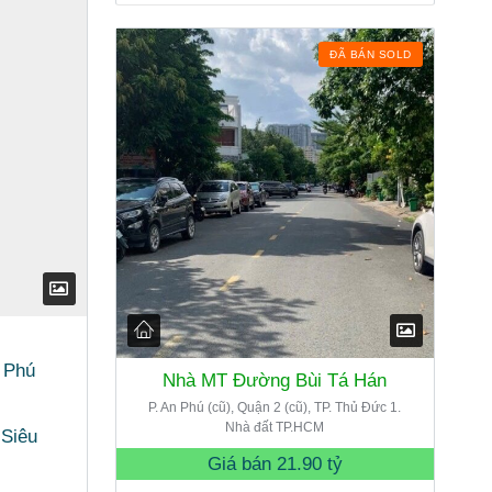
ĐÃ BÁN SOLD
 Phú
Nhà MT Đường Bùi Tá Hán
P. An Phú (cũ), Quận 2 (cũ), TP. Thủ Đức 1.
Nhà đất TP.HCM
 Siêu
Giá bán
21.90 tỷ