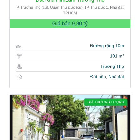
P. Trường Thọ (cũ), Quận Thủ Đức (cũ), TP. Thủ Đức 1. Nhà đất
TP.HCM
Giá bán
9.80 tỷ
Đường rộng 10m
101 m²
Trường Thọ
Đất nền, Nhà đất
GIÁ THƯƠNG LƯỢNG