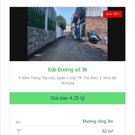
GIÁ TỐT
Đất Đường số 36
P. Bình Trưng Tây (cũ), Quận 2 (cũ), TP. Thủ Đức, 1. Nhà đất
TP.HCM
Giá bán
4.25 tỷ
Đường rộng 3m
52 m²