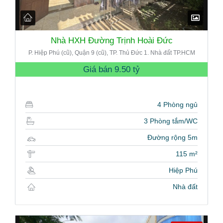
Nhà HXH Đường Trịnh Hoài Đức
P. Hiệp Phú (cũ), Quận 9 (cũ), TP. Thủ Đức 1. Nhà đất TP.HCM
Giá bán
9.50 tỷ
4 Phòng ngủ
3 Phòng tắm/WC
Đường rộng 5m
115 m²
Hiệp Phú
Nhà đất