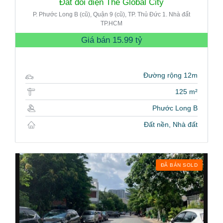
Đất đối diện The Global City
P. Phước Long B (cũ), Quận 9 (cũ), TP. Thủ Đức 1. Nhà đất
TP.HCM
Giá bán
15.99 tỷ
Đường rộng 12m
125 m²
Phước Long B
Đất nền, Nhà đất
ĐÃ BÁN SOLD