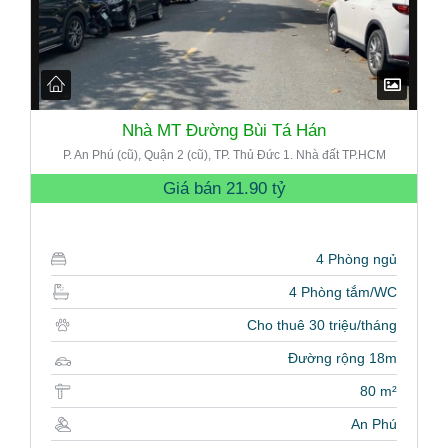
Nhà MT Đường Bùi Tá Hán
P. An Phú (cũ), Quận 2 (cũ), TP. Thủ Đức 1. Nhà đất TP.HCM
Giá bán
21.90 tỷ
4 Phòng ngủ
4 Phòng tắm/WC
Cho thuê 30 triệu/tháng
Đường rộng 18m
80 m²
An Phú