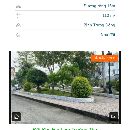
Đường rộng 16m
110 m²
Bình Trưng Đông
Nhà đất
ĐÃ BÁN SOLD
Đất Khu HimLam Trường Thọ