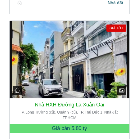
Nhà đất
GIÁ TỐT
Nhà HXH Đường Lã Xuân Oai
P. Long Trường (cũ), Quận 9 (cũ), TP. Thủ Đức 1. Nhà đất
TP.HCM
Giá bán
5.80 tỷ