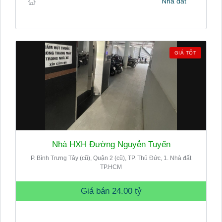
Nhà đất
GIÁ TỐT
Nhà HXH Đường Nguyễn Tuyển
P. Bình Trưng Tây (cũ), Quận 2 (cũ), TP. Thủ Đức, 1. Nhà đất
TP.HCM
Giá bán
24.00 tỷ