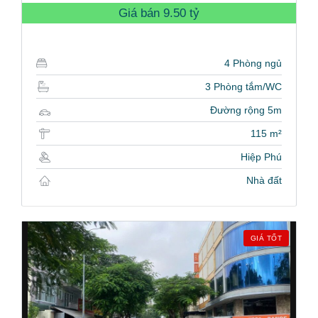
Giá bán
9.50 tỷ
4 Phòng ngủ
3 Phòng tắm/WC
Đường rộng 5m
115 m²
Hiệp Phú
Nhà đất
GIÁ TỐT