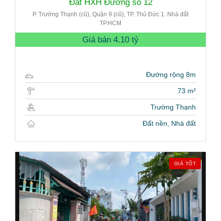
Đất HXH Đường số 12
P. Trường Thạnh (cũ), Quận 9 (cũ), TP. Thủ Đức 1. Nhà đất
TP.HCM
Giá bán
4.10 tỷ
Đường rộng 8m
73 m²
Trường Thạnh
Đất nền, Nhà đất
GIÁ TỐT