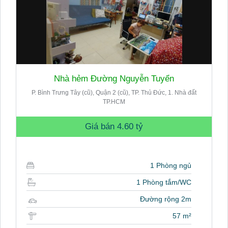
Nhà hẻm Đường Nguyễn Tuyển
P. Bình Trưng Tây (cũ), Quận 2 (cũ), TP. Thủ Đức, 1. Nhà đất
TP.HCM
Giá bán
4.60 tỷ
1 Phòng ngủ
1 Phòng tắm/WC
Đường rộng 2m
57 m²