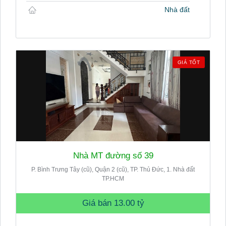
Nhà đất
GIÁ TỐT
Nhà MT đường số 39
P. Bình Trưng Tây (cũ), Quận 2 (cũ), TP. Thủ Đức, 1. Nhà đất
TP.HCM
Giá bán
13.00 tỷ