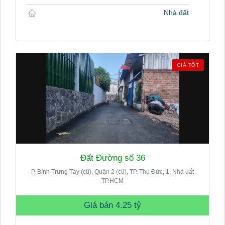
Nhà đất
GIÁ TỐT
Đất Đường số 36
P. Bình Trưng Tây (cũ), Quận 2 (cũ), TP. Thủ Đức, 1. Nhà đất
TP.HCM
Giá bán
4.25 tỷ