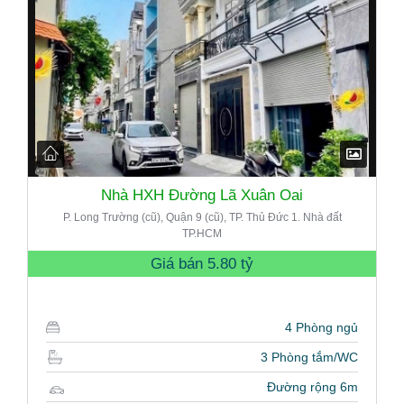
Nhà HXH Đường Lã Xuân Oai
P. Long Trường (cũ), Quận 9 (cũ), TP. Thủ Đức 1. Nhà đất
TP.HCM
Giá bán
5.80 tỷ
4 Phòng ngủ
3 Phòng tắm/WC
Đường rộng 6m