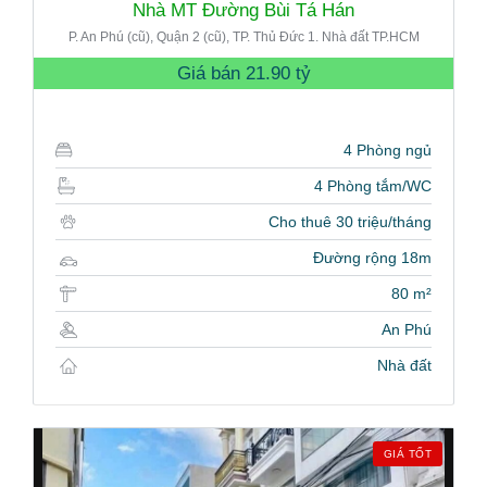
Nhà MT Đường Bùi Tá Hán
P. An Phú (cũ), Quận 2 (cũ), TP. Thủ Đức 1. Nhà đất TP.HCM
Giá bán
21.90 tỷ
4 Phòng ngủ
4 Phòng tắm/WC
Cho thuê 30 triệu/tháng
Đường rộng 18m
80 m²
An Phú
Nhà đất
GIÁ TỐT