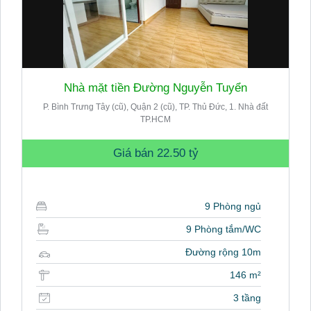
Nhà mặt tiền Đường Nguyễn Tuyển
P. Bình Trưng Tây (cũ), Quận 2 (cũ), TP. Thủ Đức, 1. Nhà đất
TP.HCM
Giá bán
22.50 tỷ
9 Phòng ngủ
9 Phòng tắm/WC
Đường rộng 10m
146 m²
3 tầng