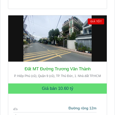
GIÁ TỐT
Đất MT Đường Trương Văn Thành
P. Hiệp Phú (cũ), Quận 9 (cũ), TP. Thủ Đức, 1. Nhà đất TP.HCM
Giá bán
10.60 tỷ
Đường rộng 12m