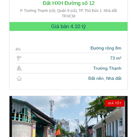
Đất HXH Đường số 12
P. Trường Thạnh (cũ), Quận 9 (cũ), TP. Thủ Đức 1. Nhà đất
TP.HCM
Giá bán
4.10 tỷ
Đường rộng 8m
73 m²
Trường Thạnh
Đất nền, Nhà đất
GIÁ TỐT