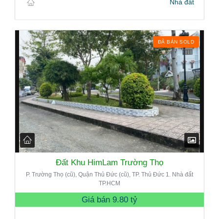
Nhà đất
ĐÃ BÁN SOLD
Đất Khu HimLam Trường Thọ
P. Trường Thọ (cũ), Quận Thủ Đức (cũ), TP. Thủ Đức 1. Nhà đất
TP.HCM
Giá bán
9.80 tỷ