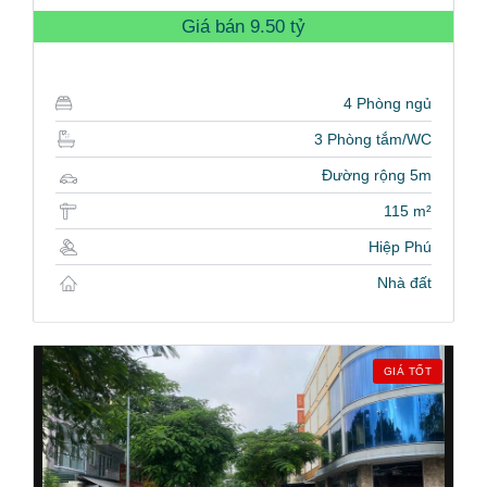
Giá bán
9.50 tỷ
4 Phòng ngủ
3 Phòng tắm/WC
Đường rộng 5m
115 m²
Hiệp Phú
Nhà đất
GIÁ TỐT