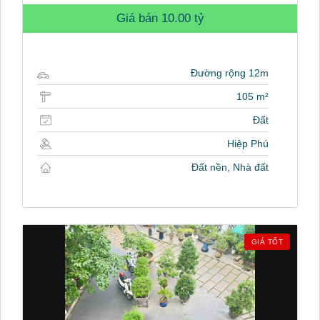
Giá bán
10.00 tỷ
Đường rộng 12m
105 m²
Đất
Hiệp Phú
Đất nền, Nhà đất
GIÁ TỐT