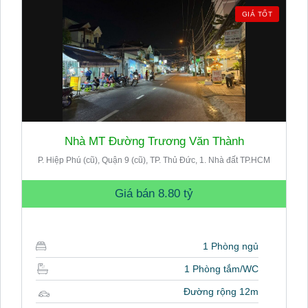
GIÁ TỐT
Nhà MT Đường Trương Văn Thành
P. Hiệp Phú (cũ), Quận 9 (cũ), TP. Thủ Đức, 1. Nhà đất TP.HCM
Giá bán
8.80 tỷ
1 Phòng ngủ
1 Phòng tắm/WC
Đường rộng 12m