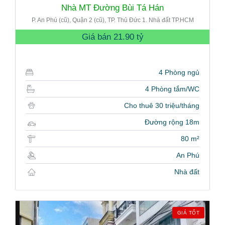
Nhà MT Đường Bùi Tá Hán
P. An Phú (cũ), Quận 2 (cũ), TP. Thủ Đức 1. Nhà đất TP.HCM
Giá bán
21.90 tỷ
4 Phòng ngủ
4 Phòng tắm/WC
Cho thuê 30 triệu/tháng
Đường rộng 18m
80 m²
An Phú
Nhà đất
GIÁ TỐT